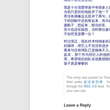
我是十分清楚球迷中有很多人
当初只是怯怯地批评了他一下
界没有偶像这点批评了两句，
子的回帖中还掐将起来…有兴
篇帖子，想起来，相当好笑。
至今也还在疑惑，当时那位披
不知究竟是哪一位？
时过境迁，现在对本特纳多的
好踢球，球艺上不但没有进步
看来与目前球队已是格格不入
益友，那个作为经纪人的他
用，希望现在的队友或教授能
孩子真是够惨的
This entry was posted on Thur
filed under
还没有归类
. Yo
through the
RSS 2.0
feed. Y
your own site.
Leave a Reply