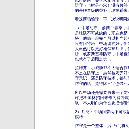
防守（当时是小宋）没有替补
的是联赛级的替补，现在看来
看这两场输球，再一次说明阿
1）中场防守：前两个赛季，
是球队不可或缺的，现在也是
塔，他俩一起完全可以担当起
只有阿特塔，中场调控好，但
人虽然可以更好地保护后卫，
胁，或罗斯基等防守，中场也
也就有了后顾之忧…
拉姆齐，小威胁都不太适合作
不是在防守上，虽然拉姆齐好
守意识，还是防守技术，都与
防守的话，觉得比三宝也强不
所以中场还是需要再来一个防
许把科奎林招回来作为替补
软，不太明白为什么要把他租
2）后防：中场阿森纳不可或
模特
防守是一个整体，后卫+门将