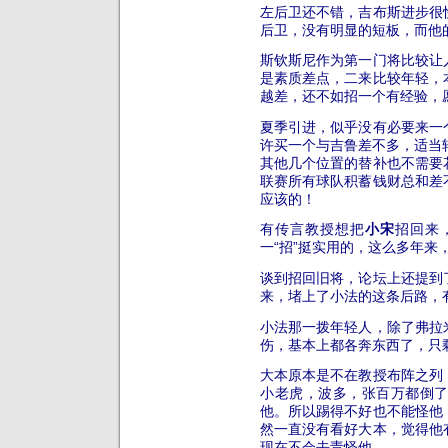
左后卫还不错，吉布斯进步很
后卫，没有明显的短板，而他
斯钦斯尼作为第一门将比较让
是素质差点，二来比较年轻，
越差，还不如招一个有经验，
夏季引进，似乎没有必要来一
许买一个与吉鲁差不多，适当
其他几个位置的替补也不需要
联赛所有球队积蓄钱财总和差
应该的！
有传言教授想把
小宋
招回来
一“招”挺实用的，这么多年来
谈到招回旧将，论坛上还提到
来，堵上了小法的这条后路，
小法那一拨年轻人，除了弗拉
伤，基本上都各奔东西了，只
大本原本是不在教授布阵之列
小老虎，波多，张百万都倒
他。所以踢得不好也不能怪他
然一直没有看好大本，觉得他
现在不会去责怪他。