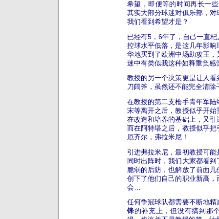
希望，即便等的时间再长一些
其实大部分球迷对俱乐部，对
我们看到希望才是？
已经有5，6年了，自己一直
控球水平低落，是这几年影响
华地买到了欧洲中场助攻王，
迷中有类似我这种如释重负感
教授的另一个决策更是让人看
刀阔斧，虽然还不能完全清除
在教授的第二支枪手青年军陆
宋等离开之后，教授似乎开始
在改造和培养的基础上，又引
而在阿特塔之后，教授似乎把
厄齐尔，弗拉米尼！
引进弗拉米尼，最初教授可能
同时出阵时，我们大家都看到
脆弱的后防，也解放了前面几
创下了他们自己的职业新高，
会…
任何争冠球队都需要不断地精
锋
的补充上，但没有搞到那个