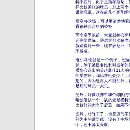
特不在时，似乎是斯琴斯尼，
样比较紧张的球员，加上两个
紧张慌乱，这在前几个赛季经
联赛杯这场，可以更清楚地看
置都缺少合格的替补
两个赛季以前，大家就担心萨
还需要磨练，萨尼亚那次缺席
就踢得好一些，现在萨尼亚回
来越差。
维尔马伦就是一个例子，想
起，除了被提名比利时当年的
员协会选出的英超最佳11人的
但受伤后，踢比赛机会少了，
想的，因为这两人不能互补，
是后防球员一大忌。
另外，好像联赛中哪个球队的
唯独咱缺一个，缺的还是模特
比较好的大个子后卫，如果不
当然，对阵车子，也是运气不
补为主的后防线，没有了中场
个，还不算太丢脸。