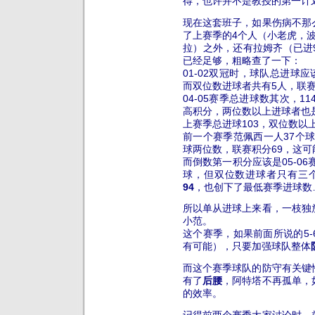
得，也许并不是教授的第一计
现在这套班子，如果伤病不那
了上赛季的4个人（小老虎，
拉）之外，还有拉姆齐（已进
已经足够，粗略查了一下：
01-02双冠时，球队总进球
而双位数进球者共有5人，联赛
04-05赛季总进球数其次，1
高积分，两位数以上进球者也
上赛季总进球103，双位数以
前一个赛季范佩西一人37个球
球两位数，联赛积分69，这
而倒数第一积分应该是05-0
球，但双位数进球者只有三个
94
，也创下了最低赛季进球数
所以单从进球上来看，一枝独
小范。
这个赛季，如果前面所说的5
有可能），只要加强球队整体
而这个赛季球队的防守有关键
有了
后腰
，阿特塔不再孤单，
的效率。
记得前两个赛季大家讨论时，