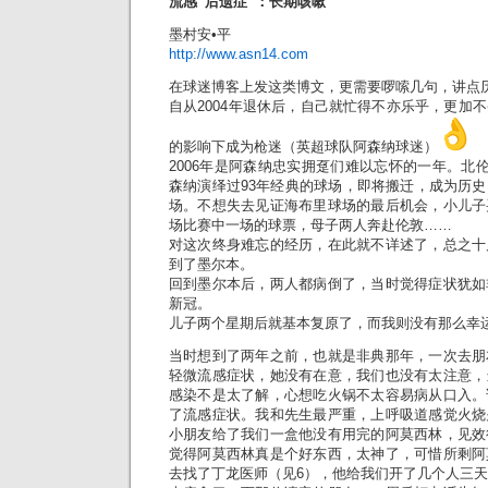
流感“后遗症”：长期咳嗽
墨村安•平
http://www.asn14.com
在球迷博客上发这类博文，更需要啰嗦几句，讲点
自从2004年退休后，自己就忙得不亦乐乎，更加
的影响下成为枪迷（英超球队阿森纳球迷）
2006年是阿森纳忠实拥趸们难以忘怀的一年。北伦
森纳演绎过93年经典的球场，即将搬迁，成为历
场。不想失去见证海布里球场的最后机会，小儿子
场比赛中一场的球票，母子两人奔赴伦敦……
对这次终身难忘的经历，在此就不详述了，总之十
到了墨尔本。
回到墨尔本后，两人都病倒了，当时觉得症状犹如
新冠。
儿子两个星期后就基本复原了，而我则没有那么幸
当时想到了两年之前，也就是非典那年，一次去朋
轻微流感症状，她没有在意，我们也没有太注意，
感染不是太了解，心想吃火锅不太容易病从口入。
了流感症状。我和先生最严重，上呼吸道感觉火烧
小朋友给了我们一盒他没有用完的阿莫西林，见效
觉得阿莫西林真是个好东西，太神了，可惜所剩阿
去找了丁龙医师（见6），他给我们开了几个人三天