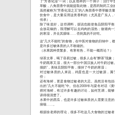
了“芳香化湿”一词；以及他举的一个例子：治疗甲型
草酸，八角茴香中就能提取此物，是西药制药工业
虽然被称为“芳香化湿之王”的八角茴香中莽草酸含
饮食中，是大量应用这类香料的（尤其是广东人，
传承）。
除了味道好，这些调料，据说也能使食品阴阳平衡
会放花椒的，我理解可以去鸡肉的湿热；做猪肉一
的寒湿，并去其臊味……否则真的不好吃。
这“几大不能吃”的食物，在中医对食物的归纳中，
是许多过敏体质的人不敢碰的。
（水果因种类繁多、有寒有热，不能一概而论？）
绿茶太寒，喝了容易过敏，很多人会有“醉茶”现象
牛奶既寒又湿，很大一部分中国汉族人对牛奶过敏
撞奶”，美味且阴阳平衡，撞掉了牛奶的寒湿；
对过敏体质的人来说，鸡蛋也是一大过敏源，属
些；
还有海鲜，更是食物过敏者的大忌。虽然没有包括
出的“几大不能吃”中。但在2009年与梁冬对话《
师对海鲜，有过许多有趣的讨论，如何烹调，能够
讲得很清楚了。
水果中的西瓜，也是许多过敏体质的人需要注意的
痰喘……。
根据徐老师的理论，很多不吃这几大食物的过敏者