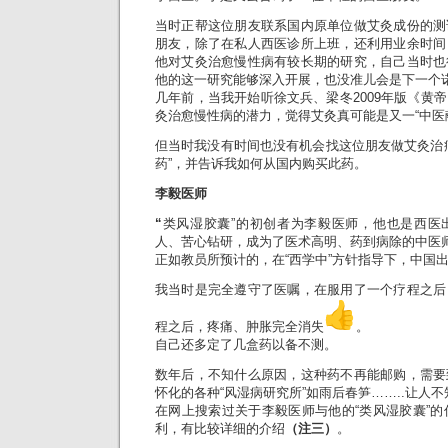
当时正帮这位朋友联系国内原单位做艾灸成份的测
朋友，除了在私人西医诊所上班，还利用业余时间
他对艾灸治愈慢性病有较长期的研究，自己当时也
他的这一研究能够深入开展，也没准儿会是下一个
几年前，当我开始听徐文兵、梁冬2009年版《黄
灸治愈慢性病的潜力，觉得艾灸真可能是又一“中医
但当时我没有时间也没有机会找这位朋友做艾灸治
药”，并告诉我如何从国内购买此药。
李毅医师
“
类风湿胶囊”的初创者为李毅医师，他也是西医
人、苦心钻研，成为了医术高明、药到病除的中医
正如教员所预计的，在“西学中”方针指导下，中国
我当时是完全遵守了医嘱，在服用了一个疗程之后
程之后，疼痛、肿胀完全消失
。
自己还多定了几盒药以备不测。
数年后，不知什么原因，这种药不再能邮购，需要
怀化的各种“风湿病研究所”如雨后春笋……..让人
在网上搜索过关于李毅医师与他的“类风湿胶囊”的信
利，有比较详细的介绍
（注三）
。