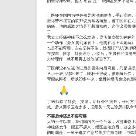
的坐骨神经痛。他的“名言”是：“腰间盘突出不是病
丁医师在国内为中央领导医治腰腿痛，手到病除。
磨得苦不堪言的联邦议员慕名而至，当丁医师在几
病痛，他的感激之情是可想而知的。这位议员投桃
了。
我丈夫疼痛神经不怎么发达，烫伤植皮都笑眯眯的
一个动作（孙女爬到床底下，他爬在地上逗她玩）
也是不能弯腰，实在坚持不住，就找到了认识时间
在按摩、推拿、针灸理疗，3次后，坐骨神经痛消
力针理疗，就不用再去找他做理疗了。
丁医师没有告诫他以后是否能向后弯腰，只是说提
从小干农活练出来了，腰杆子很硬，很难向后仰，
弯腰或蹲着，所以20多年来，坐骨神经痛也没有重
丁医师除了针灸、按摩，治疗外科病外，开药方
效。后来因求医者太多，必须头一天去诊所排队拿号
不要后仰还是不要弯腰
大约十年以前，我们国内的一个至亲，因提重物上
神经痛发作，腰直不起来，经医生治愈后，这么多
的叮嘱是：一辈子都要注意尽量少往前弯腰，与体