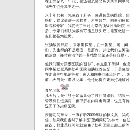
在上世纪八十年代，张汤敏老师义务为所里同事号
我先生也是其中之一。
八十年代初，先生得了肝炎，住进传染病医院，但
癌症，建议做进一步检查。所里领导、同事们得知
医院和专家，我们去了当时北京的顶级肿瘤医院-
后，专家们都认为很有可能是胰头癌，需要做进一
友们都甚为担忧。
张汤敏闻讯后，来家里探望，在一番望、闻、问
们，先生得的不是癌症，是肝炎。并让我们去河边
能治愈（那时在清华园一带找野韭菜还是很容易）
但我们面对顶级医院的“疑似”，有点乱了手脚，也
同事帮助联系到协和医院做胰胆管造影，于是住院
在走廊里打地铺等候，家人和同事们轮流陪伴，记
前几天与先生谈及此事，他还记得在走廊打地铺时
食的老鼠
。
几天后，先生终于加塞儿做了胰胆管造影。结果一
管没有住进病房，但甲肝在内科走廊里，也是有传
送回了传染病医院。
疫情期间至今，一直在听2009年版的徐文兵、梁
信，如果我们当时了解中医“望闻问切”的神奇，信
建议，野韭菜根可能就避免了协和医院走廊上的等