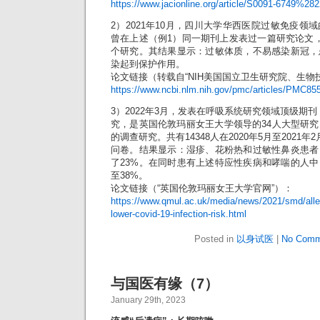
https://www.jacionline.org/article/S0091-6749%28
2）2021年10月，四川大学华西医院过敏免疫领
曾在上述（例1）同一期刊上发表过一篇研究论文
个研究。其结果显示：过敏体质，不易感染新冠，
染起到保护作用。
论文链接（转载自“NIH美国国立卫生研究院、生物
https://www.ncbi.nlm.nih.gov/pmc/articles/PMC85
3）2022年3月，发表在呼吸系统研究领域顶级期刊《
究，是英国伦敦玛丽女王大学领导的34人大型研
的调查研究。共有14348人在2020年5月至2021
问卷。结果显示：湿疹、花粉热和过敏性鼻炎患者
了23%。在同时患有上述特应性疾病和哮喘的人
至38%。
论文链接（“英国伦敦玛丽女王大学官网”）：
https://www.qmul.ac.uk/media/news/2021/smd/allerg
lower-covid-19-infection-risk.html
Posted in
以身试医
|
No Comm
与国医有缘（7）
January 29th, 2023