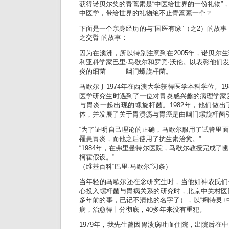
获得诺贝尔奖的青蒿素是“中医给世界的一份礼物”
中医学，带给世界的礼物绝不止青蒿素一个？
下面是一个亲身经历的与“国医有缘”（之2）的故事
之交臂”的故事：
因为在澳洲，所以特别注意到在2005年，诺贝尔
利亚科学家巴里·马歇尔和罗宾·沃伦。以表彰他们
炎的细菌———幽门螺旋杆菌。
马歇尔于1974年在西澳大学获得医学本科学位。1
医学研究生时遇到了一位对胃炎感兴趣的病理学家
与胃炎一起出现的螺旋杆菌。1982年，他们做
体，并发展了关于胃溃疡与胃癌是由幽门螺旋杆菌
“为了证明自己理论的正确，马歇尔服用了试管里
罹患胃炎，而他之后使用了抗生素治愈。”
“1984年，在弗里曼特尔医院，马歇尔教授完成了
柯霍假设。”
（维基百科“巴里·马歇尔”词条）
当年轻的马歇尔还在念研究生时，当他如神农氏们
心投入螺杆菌与胃病关系的研究时，北京中关村医
多年前的事，已记不清他的名字了），以“痢特灵+
病，治愈得十分彻底，40多年来没有重犯。
1979年，我先生曾因胃溃疡吐血住院，出院后在