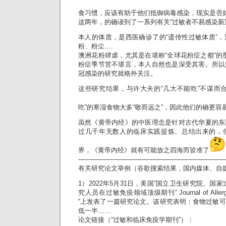
食习惯，应该有助于他们抵御病毒感染，现实是否如
这两年，的确读到了一系列有关“过敏者不易感染新
本人的体质，是西医确诊了的“遗传性过敏体质”
粉、粉尘….
澳洲花粉肆虐，尤其是在堪称“全球花粉症之都“的墨
粉症季节苦不堪言，本人自然也是深受其害。所以
冠感染的研究就格外关注。
这些研究结果，与许大夫的“几大不能吃”不谋而
吃”的寒湿食物大多“敬而远之”，因此他们的确更容
虽然《黄帝内经》的中医理念是针对古代华夏的东
过几千年无数人的临床实践提炼、总结出来的，
界，《黄帝内经》就有可能放之四海而皆准了
——————————————————————
有关研究论文举例（谷歌搜索结果，国内媒体、自
1）2022年5月31日，美国”国立卫生研究院、国
究人员在过敏免疫领域顶级期刊” Journal of Allergy an
“上发表了一篇研究论文。该研究表明：食物过敏
低一半……
论文链接（“过敏和临床免疫学期刊”）：