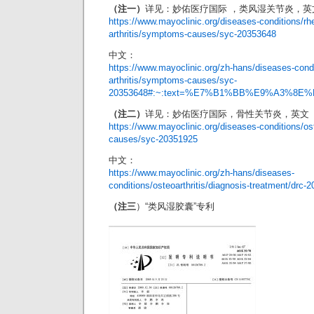
（注一）
详见：妙佑医疗国际 ，类风湿关节炎，英
https://www.mayoclinic.org/diseases-conditions/rh
arthritis/symptoms-causes/syc-20353648
中文：
https://www.mayoclinic.org/zh-hans/diseases-cond
arthritis/symptoms-causes/syc-
20353648#:~:text=%E7%B1%BB%E9%A3
（注二）
详见：妙佑医疗国际，骨性关节炎，英文 
https://www.mayoclinic.org/diseases-conditions/os
causes/syc-20351925
中文：
https://www.mayoclinic.org/zh-hans/diseases-
conditions/osteoarthritis/diagnosis-treatment/drc-
（注三
）“类风湿胶囊”专利