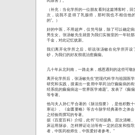
民除害了。
（补充：当化学所的一位朋友看到这篇博客时，回
次，说我不是得了乳腺癌，那时我也不相信他
的”。）
好的中医，不用超声，仅凭号脉，除了可以确定病
男生女。张汤敏先生就曾为我们实验室的一年轻朋
千金，对此记忆犹新。
我们离开化学所之后，听说张汤敏在化学所开设
砂，为我们的好友彻底治愈癫痫。
几十年从北到南，一路走来，感恩遇到的这些可敬
离开化学所后，张汤敏先生“把现代科学与祖国医学
研究和实践，摸索出一套用中草药治疗癫痫病的有
经系统的癫痫病这一世界医学难题”。发表了《癫
等专著。
他与夫人孙仁平合著的《脉法指要》，是他积数十
寒论》、《金匮要略》等古今脉学经典著作之体会
之经验而撰写的专著。
据《百度百科》介绍，此书“引经据典、层次清晰
床运用脉诊、怎样辨证论治等有一定的启发和指导
者，中医药校师生，中医爱好者参考。”