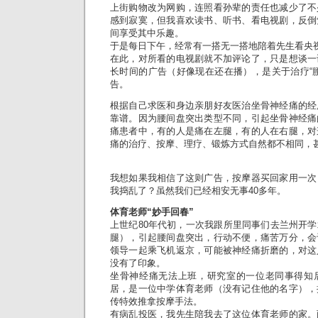
上街购物改为网购，连照看孙辈的责任也减少了不
感到寂寞，但我喜欢读书、听书、看电视剧，反倒
间享受其中乐趣。
于是每日下午，经常有一搭无一搭地陪着先生看央
在此，对所看的电视剧就不加评论了，只是想谈一
长时间的广告（好像现在还在播），是关于治疗“
告。
根据自己求医和身边亲朋好友医治坐骨神经痛的经
靠谱。因为腰间盘突出类型不同，引起坐骨神经痛
痛患者中，有的人是痛在左腿，有的人在右腿，对
痛的治疗、按摩、理疗、锻炼方式自然都不相同，
我想如果我相信了这则广告，按摩器买回家用一次
我捣乱了？虽然我们已经相安无事40多年。
体育老师“妙手回春”
上世纪80年代初，一次我跟所里同事们去兰州开
腿），引起腰间盘突出，行动不便，痛苦万分，会
领导一起乘飞机返京，可能被神经痛折磨的，对这
没有了印象。
坐骨神经痛无法上班，研究室的一位老同事得知
居，是一位中学体育老师（没有记住他的名字），
传特效推拿按摩手法。
有病乱投医，我先生陪我去了这位体育老师的家。