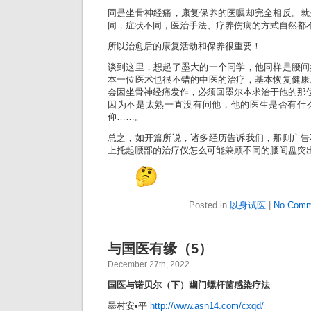
同是坐骨神经痛，康复保养的医嘱却完全相反。就
同，症状不同，医治手法、疗养伤病的方式自然都
所以治愈后的康复活动和保养很重要！
谈到这里，想起了墨大的一个同学，他同样是腰间
本一位医术也很不错的中医的治疗，基本恢复健康
会因坐骨神经痛发作，必须回墨尔本求治于他的那
因为不是太熟一直没有问他，他的医生是否有什
仰……。
总之，如开篇所说，诸多经历告诉我们，那则广告
上托起腰部的治疗仪怎么可能兼顾不同的腰间盘突
Posted in
以身试医
|
No Comm
与国医有缘（5）
December 27th, 2022
国医与诺贝尔（下）幽门螺杆菌感染疗法
墨村安•平
http://www.asn14.com/cxqd/