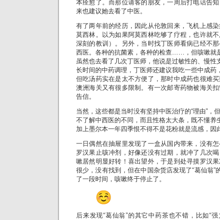
本痊愈了。而那位请客的朋友，一周后打电话告知
来也建议她去看了中医。
有了两年前的经历，因此从伦敦回来，飞机上感染
莫西林。以为如果阿莫西林吃够了疗程，也许就不
深刻的教训）。另外，当时找丁医师看病已经不那
西医。各种的抗菌素，各种的检查……，但咳嗽就
虽然也去看了几次丁医师，他说是过敏性的、慢性支
长时间的中药调理，丁医师还建议我吃一些中成药，
但吃汤药实在是太不方便了，那时中成药也很难买
澳洲海关又有很多限制。有一次邮寄药物被海关扣
告信。
当然，这些都是当时没有坚持中医治疗的“理由”，
不了解中西医的不同，而且性格太大条，既不懂养
加上墨尔本一年四季恨不得不是花粉就是流感，因
一日偶然在抽屉里发现了一盒从国内带来，没有怎
罗汉果止咳冲剂，好像还没有过期，就冲了几次喝
嗽居然明显好转！喜出望外，于是到处寻摸罗汉果
很少，没有找到，但在中国杂货店发现了“葛仙翁”的
了一段时间，咳嗽终于停止了。
后来发现“葛仙翁”的其它中药茶也不错，比如“强