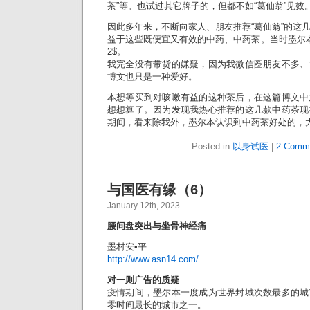
茶”等。也试过其它牌子的，但都不如“葛仙翁”见效
因此多年来，不断向家人、朋友推荐“葛仙翁”的这
益于这些既便宜又有效的中药、中药茶。当时墨尔
2$。
我完全没有带货的嫌疑，因为我微信圈朋友不多、
博文也只是一种爱好。
本想等买到对咳嗽有益的这种茶后，在这篇博文中
想想算了。因为发现我热心推荐的这几款中药茶现
期间，看来除我外，墨尔本认识到中药茶好处的，
Posted in
以身试医
|
2 Comm
与国医有缘（6）
January 12th, 2023
腰间盘突出与坐骨神经痛
墨村安•平
http://www.asn14.com/
对一则广告的质疑
疫情期间，墨尔本一度成为世界封城次数最多的城
零时间最长的城市之一。