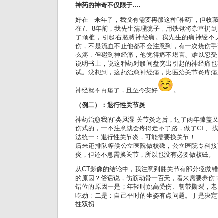
神药的神奇不仅限于….
.
好在十来年了，我没有需要再服这种“神药”，但收
在7、8年前，我先生清理院子，用铁锹将杂草扔
了颈椎，引起右胳膊神经痛。我先生的痛神经不
伤，不是流血不止他都不会注意到，有一次烧伤手
么疼，但碰到神经痛，他觉得痛不堪言、难以忍受
说明书上，说这种药对腰间盘突出引起的神经痛也
试。没想到，这药治愈神经痛，比医治关节炎疼痛
神经就不再痛了，且至今安好
。
（例二）：退行性关节炎
神药治愈我的“类风湿”关节炎之后，过了两年膝盖
伤式的，一不注意就会疼得走不了路，做了CT、
法统一：退行性关节炎，可能需要换关节！
后来还排队等候公立医院做核磁，公立医院专科接
炎，但还不急需换关节，所以也没有必要做核磁。
从CT影像的结论中，我注意到膝关节有部分轻微
的原因？俗话说，伤筋动骨一百天，看来需要养伤
错位的原因一是；年轻时跳高受伤、韧带撕裂，老
吃劲；二是：自己平时的坐姿有点问题。于是决定
拄双拐…..