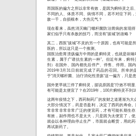
而国医的偏方之所以非常有效，是因为痢特灵之后、
不同的人、体质不同、病情不同，若不对症下药，
敌一千，自损根本，大伤元气？
现在看来，虽然消灭幽门螺杆菌防治胃病的发现得
家们似乎只有杀敌的技巧，而没有“拔城”的攻略？
其二，西医“拔城”不灵的另一个原因，也有可能是
医的，所以这只是一个推测。
国医治愈胃溃疡偏方中用的是痢特灵，也就是呋喃
生素，属于广谱抗生素的一种”。但近年来，痢特
剂）在国外、国内都先后停产、停售、停用。国内是2
2019年3月31日前就完成了药品的召回。所幸
于“消灭螺杆菌、治疗消化性溃疡“这一偏方，只是
国外更早就三停了痢特灵，据说原因是“疗效不明显
有可能是太便宜了？在2019年，100片痢特灵不到
这两年疫情之下，西药制药厂的发财之道逐渐为大
大部分情况下，药是否盈利，决定了西药的寿命。
常非常非常非常广泛的便宜药，才有可能长期生存
有效，副作用也不是太大，只是因为太便宜了，使
就会以各种理由停止生产，市面就会断货，用此药
再试新药了。
疫情期间，更是如此，几家大药厂赚得钵满盆满，