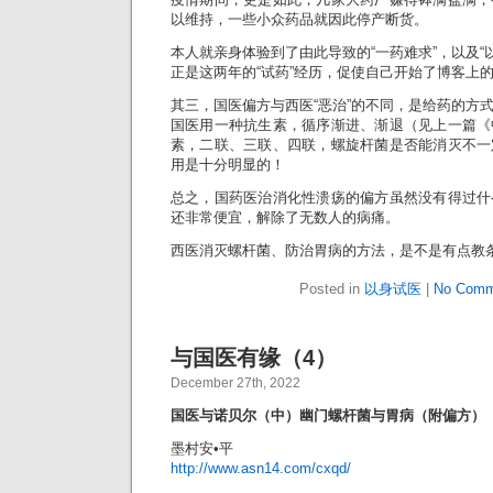
以维持，一些小众药品就因此停产断货。
本人就亲身体验到了由此导致的“一药难求”，以及“
正是这两年的“试药”经历，促使自己开始了博客上
其三，国医偏方与西医“恶治”的不同，是给药的方
国医用一种抗生素，循序渐进、渐退（见上一篇《
素，二联、三联、四联，螺旋杆菌是否能消灭不一
用是十分明显的！
总之，国药医治消化性溃疡的偏方虽然没有得过什
还非常便宜，解除了无数人的病痛。
西医消灭螺杆菌、防治胃病的方法，是不是有点教
Posted in
以身试医
|
No Comm
与国医有缘（4）
December 27th, 2022
国医与诺贝尔（中）幽门螺杆菌与胃病（附偏方）
墨村安•平
http://www.asn14.com/cxqd/