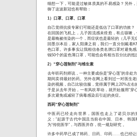
细想一下，可能是过敏体质真的不易感染？另外，
御了这波新冠也有帮助：
1）口罩、口罩、口罩
自己觉得抗疫专家们可能还是低估了口罩的功效？
在回国的飞机上，儿子因流感未痊愈，有点咳嗽，
是最晚被传染的一个，而症状也是最轻的（几乎无
回墨尔本后，家人阳康之前，我们一直分别戴着KN9
色口罩。许多事实让我相信各类名牌口罩对避免感
钱50个的蓝色薄口罩，可能也会有相当百分比的抵
2）“穿心莲制剂”与维生素
去年听药剂师说，一种主要成份是“穿心莲”的非处
期间卖得最好的药。另外在网上看到过一对医生老
染的视频，自己比较信服，觉得属于网上20%左右
于是从去年开始，一有风吹草动，就开始服用“穿心莲
多次避免或减轻了病毒感染后引起的炎症。
西药“穿心莲制剂”
中医药已经走向世界，国医也走上了诺贝尔的奖台
义：“起源于古代中国且当前在中国、日本、韩国
为“传统医学”，与西医并存，统一规划研究 。
许多中药早已成了韩药、日药、印药……也已经让