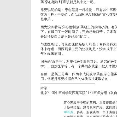
药“穿心莲制剂”应该就是其中之一吧。
需要说明的是：穿心莲是一种植物，只有以中医理
莲方可称为中草药；而以西医理念制成的“穿心莲制
是中药 。
因为没有看清“穿心莲制剂“药瓶上的很细小的、有关
字，在服用了一段时间后，开始感觉口苦，后来有
开始怀疑自己是不是已经“阳”过 。
与国医相比，传统西医的短板可能是：专科分科太
体来考虑；而西药最主要的短板则是：没有成千上
年的临床周期 。
国医的“西学中”，对现代医学影响甚远。新兴的医
学）、自然医学等，有一个共同点就是：把人体视
当然，是药三分毒，作为中成药或草药的穿心莲虽
用，但还是需要根据自己的体质来决定取舍的 。
————————————————
附录：
北京“中国中医科学院西苑医院”主任医师介绍（取