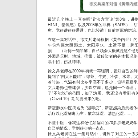
最近几个晚上一直在听“异法方宜论”第8集，讲到
H1N1、猪流感）以及2003年的非典（SARS）
愈。觉得讲得很通透，也比较适于目前新冠的防治
在这一集对话中、徐文兵老师根据《黄帝内经》的
年份均属太阴湿土、太阳寒水、土运不足，脾
损……（听得一知半解，自己领会大概就是这个意
外因是天时、地域、病毒，被传染者的身体状况则
易中招，伤及肺脾。
徐文兵老师在2009年初就一再强调，管好自己的
提到了“四大不能吃”：绿茶、牛奶、冷饮、水果。
冷时热，气温有时比冬季高不了多少，但毕竟夏季
文兵老师也曾建议，少吹空调，也是同一个道理，
了“不能吃”的范围，加了鸡蛋。我还没有看到有
（Covid-19）期间提出来的吧。
新冠肺炎中医病名为 “湿毒疫”，新冠感染后患者
治疗以化湿解毒为主：散寒除湿、清热化湿…..。
不懂中医，像我这样记忆如漏斗的70多岁老奶奶
自己的情况，学到很少的一点点。
徐文兵老师在这一集对话中，讲到了对症的一系