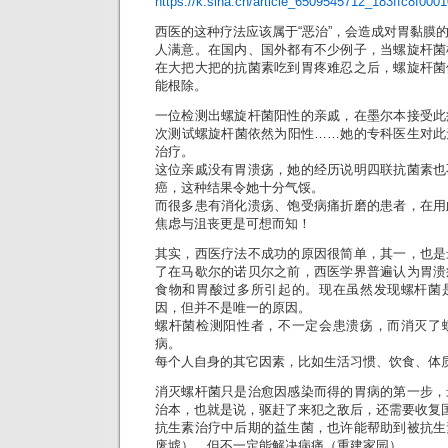
https://k.sina.cn/article_6509545712_183ffc8f00
西医的这种疗法应该属于“恶治”，会造成对胃黏膜
人满意。在国内、国外都有不少例子，当螺旋杆菌
在大把大把的抗菌素吃到胃疼难忍之后，螺旋杆菌
能根除。
一位检测出螺旋杆菌阳性的亲戚，在墨尔本接受此
次测试螺旋杆菌依然为阳性……她的专科医生对此
治疗。
这位亲戚没有胃溃疡，她的经历说明四联抗菌素也
癌，这种结果令她十分气馁。
而很多患有消化溃疡、饱受病痛折磨的患者，在用
焦虑与沮丧更是可想而知！
其实，西医疗法不成功的原因很简单，其一，也是
了在马歇尔的诺贝尔之前，西医学界普遍认为胃溃
食物和胃酸过多所引起的。现在虽然发现螺杆菌
因，但并不是唯一的原因。
螺杆菌检测阳性者，不一定会患溃疡，而消灭了
病。
每个人自身的其它因素，比如生活习惯、饮食、体
消灭螺杆菌只是治愈因感染而得的胃病的第一步，
治本，也就是说，驱赶了来犯之敌后，还需要收复
抗生素治疗中后期的益生菌，也许能帮助到被抗生
废墟），但不一定能解决病痛（重建家园）。