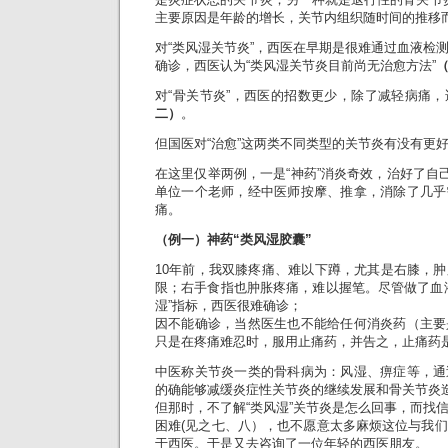
主要原因是年龄的增长，关节内组织随时间的推移
对“类风湿关节炎”，西医在早期是很难通过血液检
确诊，西医认为“类风湿关节炎目前尚无治愈方法”
对“骨关节炎”，西医的招数更少，除了减轻病痛
二）
。
但国医对“治愈”这两类不同类型的关节炎有没有更
在这里仅举两例，一是“神药”消炎奇效，治好了自己
单位一个老师，经中医师按摩、推拿，消除了几乎
痛。
（例一）神药“类风湿胶囊”
10年前，我双膝疼痛、难以下蹲，尤其是右膝，
限；右手食指也肿胀疼痛，难以握笔。尽管做了血
湿”指标，西医很难确诊；
因不能确诊，当然医生也不能给任何消炎药（主要
只是在疼痛难忍时，服用止痛药，并告之，止痛药
中医称关节炎一类的骨科病为：风湿、痹症等，通
的确能够减缓炎症性关节炎的继续发展和骨关节炎
但那时，不了解“类风湿”关节炎是怎么回事，而找
困难(见之七、八），也不愿意太多麻烦这位与我
于西医。于是又去咨询了一位年轻的西医朋友。