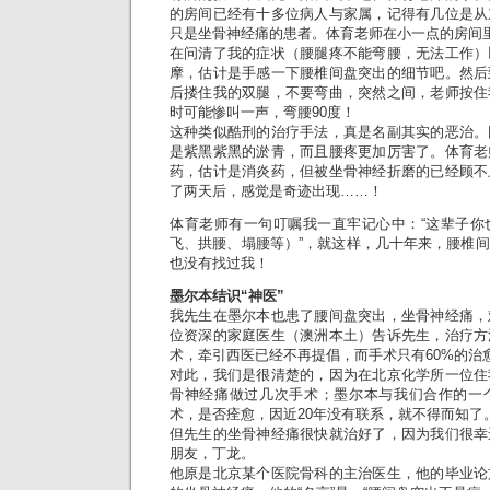
的房间已经有十多位病人与家属，记得有几位是从
只是坐骨神经痛的患者。体育老师在小一点的房间
在问清了我的症状（腰腿疼不能弯腰，无法工作）
摩，估计是手感一下腰椎间盘突出的细节吧。然后
后搂住我的双腿，不要弯曲，突然之间，老师按住
时可能惨叫一声，弯腰90度！
这种类似酷刑的治疗手法，真是名副其实的恶治。
是紫黑紫黑的淤青，而且腰疼更加厉害了。体育老
药，估计是消炎药，但被坐骨神经折磨的已经顾不
了两天后，感觉是奇迹出现……！
体育老师有一句叮嘱我一直牢记心中：“这辈子你
飞、拱腰、塌腰等）”，就这样，几十年来，腰椎
也没有找过我！
墨尔本结识“神医”
我先生在墨尔本也患了腰间盘突出，坐骨神经痛，
位资深的家庭医生（澳洲本土）告诉先生，治疗方
术，牵引西医已经不再提倡，而手术只有60%的治
对此，我们是很清楚的，因为在北京化学所一位住
骨神经痛做过几次手术；墨尔本与我们合作的一
术，是否痊愈，因近20年没有联系，就不得而知了
但先生的坐骨神经痛很快就治好了，因为我们很幸
朋友，丁龙。
他原是北京某个医院骨科的主治医生，他的毕业论