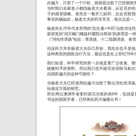
此偏方，只用了一个疗程，就彻底治愈了已经困扰
当时我们全家老小都找杨老大夫看病，从近百岁的
子的感冒咳嗽。老先生一般开三副药，总会安慰我
事实的确如此，杨老大夫的药非常灵，每次总是一
杨老先生70年代末所用的“抗生素+中药”治愈消化
获诺奖的“消灭幽门螺旋杆菌防治胃病”的原理是一
（“消化性溃疡”包括：胃溃疡、十二指肠溃疡、食
但这药方并非杨老大夫自己所创，我先生也不是他
这种典型的国医治疗方法，最迟也是在上世纪70年
我们知道，科学研究的第一步就是要广泛收集、整
能够到手的资料。所以我们也不能完全排除马歇尔
自国医偏方的这种可能性？
当杨老大夫已经使用此偏方治愈了数位消化性溃疡
始做这方面的研究。
而在两位澳洲学者拿到诺贝尔奖的前6年，也就是1
书达的国医学者，已经将此药方编册出书！