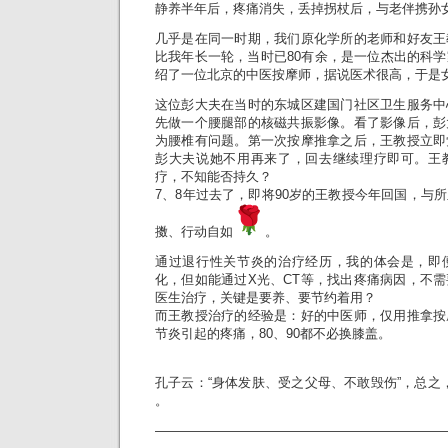
静养半年后，疼痛消失，丢掉拐杖后，与老伴携孙
几乎是在同一时期，我们原化学所的老师和好友王
比我年长一轮，当时已80有余，是一位杰出的科
绍了一位北京的中医按摩师，据说医术很高，于是
这位彭大夫在当时的东城区建国门社区卫生服务中
先做一个腰腿部的核磁共振影像。看了影像后，彭
为腰椎有问题。第一次按摩推拿之后，王教授立即
彭大夫说她不用再来了，回去继续理疗即可。王
疗，不知能否持久？
7、8年过去了，即将90岁的王教授今年回国，与
擞、行动自如
。
通过退行性关节炎的治疗经历，我的体会是，即
化，但如能通过X光、CT等，找出疼痛病因，不
医生治疗，关键是要养、要节约着用️？
而王教授治疗的经验是：好的中医师，仅用推拿按
节炎引起的疼痛，80、90都不必换膝盖。
孔子云：“身体发肤、受之父母、不敢毁伤”，总之
。
———————————————————————