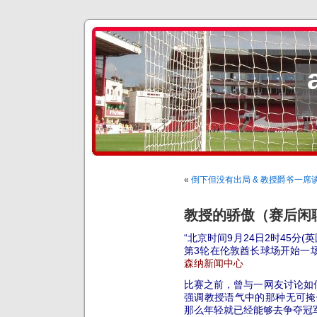
«
倒下但没有出局 & 教授爵爷一席
教授的骄傲（赛后闲聊
“北京时间9月24日2时45分(
第3轮在伦敦酋长球场开始一场
森纳新闻中心
比赛之前，曾与一网友讨论如
强调教授语气中的那种无可掩
那么年轻就已经能够去争夺冠