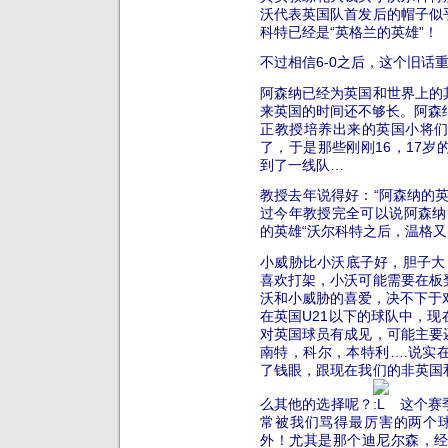
沃代表英国队首发后的帽子似
科特已经是“英格兰的英雄”！
不过相信6-0之后，这个旧话
阿森纳已经为英国和世界上的
来英国的时间还不够长。阿森
正教授培养出来的英国小将
了，于是那些刚刚16，17
到了一线队…
教授去年说得好：“阿森纳的
过今年教授完全可以说阿森纳
的英雄“沃尔科特之后，温格
小威胁比小沃底子好，胆子大，
喜欢打架，小沃可能需要在板
沃和小威胁的喜爱，决不下于
在英国U21以下的球队中，
对英国球员有成见，可能主要
南特，科尔，本特利….说实
了钱眼，跟现在我们的非英国
么其他的选择呢？
这个赛
常被我们骂得最厉害的两个
外！尤其是那个迪尼尔森，