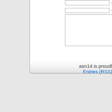
asn14 is proud
Entries (RSS