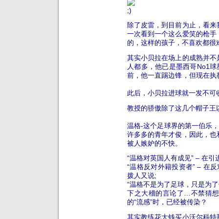
除了皮雷，到目前为止，看来
一次看到一个这么爱笑的枪手
的，这样的孩子，不喜欢都很
其实小贝拉在场上的成熟并不
人都多，他已是墨西哥No1球
前，他一直踢边锋，但现在执
此后，小贝拉进球就一发不可
教授的骄傲除了这几个帽子王
温格-这个足球界的第一伯乐，
许多多的青年才俊，因此，也
被人嫉妒的不快。
“温格对英国人有成见” – 在
“温格反对外籍投资者” – 在
拨人又说;
“温格不是为了足球，只是为了
下之大稽的言论了…
不禁猜
的“流感”时，已经被传染？
其实教练花大钱买小沃尔科特