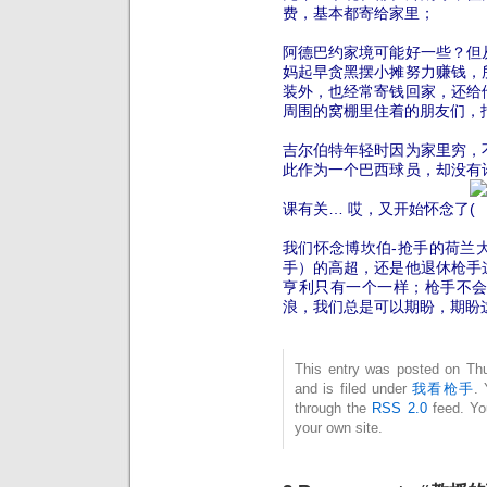
费，基本都寄给家里；
阿德巴约家境可能好一些？但
妈起早贪黑摆小摊努力赚钱，
装外，也经常寄钱回家，还给
周围的窝棚里住着的朋友们，
吉尔伯特年轻时因为家里穷，
此作为一个巴西球员，却没有
课有关…
哎，
又开始怀念了
我们怀念博坎伯-抢手的荷兰
手）的高超，还是他退休枪手
亨利只有一个一样；
枪手不
浪，我们总是可以期盼，期盼
This entry was posted on Th
and is filed under
我看枪手
. 
through the
RSS 2.0
feed. Y
your own site.