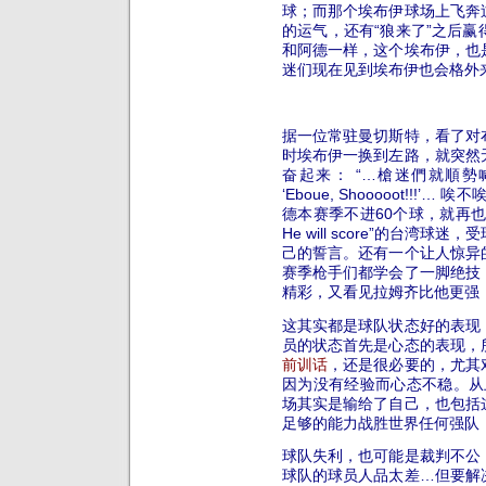
球；而那个埃布伊球场上飞奔
的运气，还有“狼来了”之后
和阿德一样，这个埃布伊，也
迷们现在见到埃布伊也会格外
据一位常驻曼切斯特，看了对
时埃布伊一换到左路，就突然
奋起来：
“…槍迷們就順勢喊 ‘Come
‘Eboue, Shooooot!!!’
德本赛季不进60个球，就再也不唱那个
He will score”的台
己的誓言。
还有一个让人惊异
赛季枪手们都学会了一脚绝技
精彩，又看见拉姆齐比他更强
这其实都是球队状态好的表现
员的状态首先是心态的表现，
前训话
，还是很必要的，尤其
因为没有经验而心态不稳。
从
场其实是输给了自己，也包括
足够的能力战胜世界任何强队
球队失利，也可能是裁判不公
球队的球员人品太差…
但要解