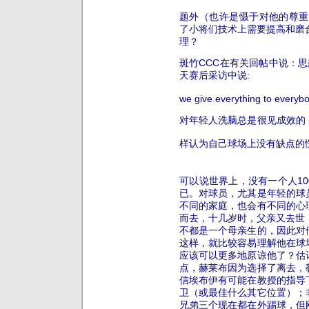
题外（也许是慑于对他的尊重
了小将们技术上需要提高和磨合
理？
斑竹CCC在有关回帖中说：
思
天赛后采访中说:
we give everything to 
对年轻人洗脑总是很见成效的
样认为自己球场上没有缺点的
可以说世界上，没有一个人1
已。对球员，尤其是年轻的球
不同的家庭，也会有不同的心
而去，十几岁时，父亲又去世
不都是一个母亲生的，因此对
这样，就比较容易理解他在球
应该可以更多地原谅他了？
估
点，赫莱布因为选择了离去，
信埃布伊有可能在教授的指导
卫（或最佳什么其它位置）；
兄弟三个现在都在外踢球，但