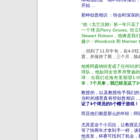
开始….
那种似曾相识 ：转会时深深
“他（戈兰汉姆）第一年只花了5万
一个球员Perry Groves, 
Stewart Robson，
越小：Woodcock 和 Mari
…但到了11月中旬，在4-
置，并保持了两，三个月，除
他将阿森纳转变成了任何50
球队，他如同全世界所赞扬
球…当我们在海布里期望1-
事，
7个月来，我已经见证了3
教授的，以及教授给予我们的
当时的感受真有些似曾相识，
证了4个球员的5个帽子游戏！
而且他们都是那么的年轻：阿
尤其是这个小贝拉，让教授足
等了快两年才拿到手一样，谈
他首发，杯赛可找到了机会，