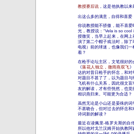
教授赛后说
，这是他执教以来
出这么多的满意，自得和喜爱
你说教授能不骄傲，能不喜爱
光，教授说：“Vela is so cool
授微笑，当早上起来，在网上
演了第二个帽子戏法时，除了
电视）前的球迷，也像我们一
着？
在枪手论坛主区，文笔很好的
《
落花人独立，微雨燕双飞
》
达的对昔日枪手的怀念，和对
对题目不甚了了，以为题目与
飞机有什么关系，因此很文盲
友的解读，才有些恍然，也觉
相识燕归来。可能更为合适？
虽然无论是小山还是晏殊的词
不甚吻合，但对过去的怀念和
诗词新的解读？
最近在读佩里-格罗夫斯的自
所以他对戈兰汉姆开始执教阿
纳电视的这一场6-0的录播后，