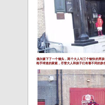
偶尔摄下了一个镜头，两个大人与三个愉快的男孩
枪手球迷的家庭，尽管大人和孩子们有着不同的肤