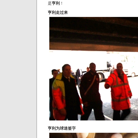
是
亨利
！
亨利走过来
亨利为球迷签字