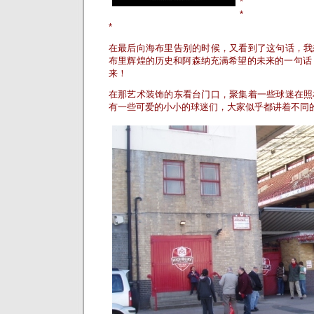
*
*
*
在最后向海布里告别的时候，又看到了这句话，我
布里辉煌的历史和阿森纳充满希望的未来的一句话 
来！
在那艺术装饰的东看台门口，聚集着一些球迷在照
有一些可爱的小小的球迷们，大家似乎都讲着不同