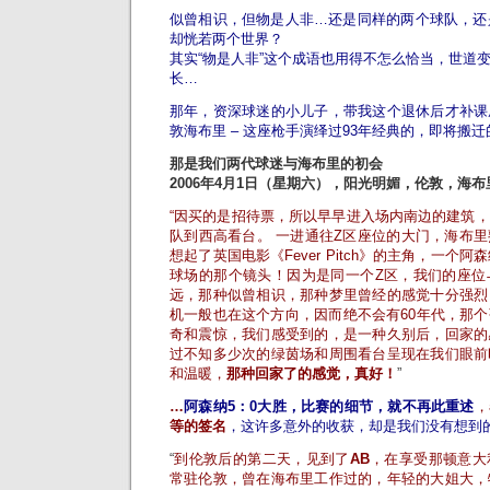
似曾相识，但物是人非…还是同样的两个球队，还
却恍若两个世界？
其实“物是人非”这个成语也用得不怎么恰当，世道
长…
那年，资深球迷的小儿子，带我这个退休后才补课
敦海布里 – 这座枪手演绎过93年经典的，即将搬
那是我们两代球迷与海布里的初会
2006年4月1日（星期六），阳光明媚，伦敦，海
“因买的是招待票，所以早早进入场内南边的建筑
队到西高看台。 一进通往Z区座位的大门，海布
想起了英国电影《Fever Pitch》的主角，一个
球场的那个镜头！因为是同一个Z区，我们的座位
远，那种似曾相识，那种梦里曾经的感觉十分强烈
机一般也在这个方向，因而绝不会有60年代，那
奇和震惊，我们感受到的，是一种久别后，回家的
过不知多少次的绿茵场和周围看台呈现在我们眼前
和温暖，
那种回家了的感觉，真好！
”
…
阿森纳5：0大胜，比赛的细节，就不再此重述
，
等的签名
，这许多意外的收获，却是我们没有想到
“
到伦敦后的第二天，见到了
AB
，在享受那顿意大
常驻伦敦，曾在海布里工作过的，年轻的大姐大，