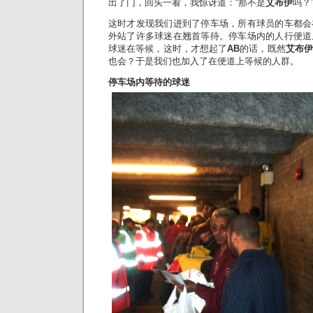
出了门，回头一看，我惊讶道：“那不是
艾布伊
吗？
这时才发现我们进到了停车场，所有球员的车都会
外站了许多球迷在翘首等待。停车场内的人行便道
球迷在等候，这时，才想起了
AB
的话，既然
艾布
也会？于是我们也加入了在便道上等候的人群。
停车场内等待的球迷