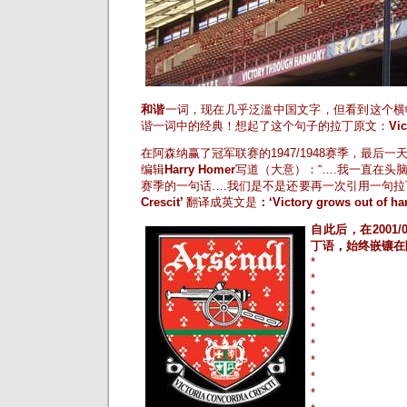
和谐
一词，现在几乎泛滥中国文字，但看到这个横
谐一词中的经典！想起了这个句子的拉丁原文：
Vic
在阿森纳赢了冠军联赛的1947/1948赛季，最后
编辑
Harry Homer
写道（大意）：“….我一直在头
赛季的一句话….我们是不是还要再一次引用一句拉
Crescit’
翻译成英文是
：‘Victory grows out of ha
自此后，在2001
丁语，始终嵌镶在
*
*
*
*
*
*
*
*
*