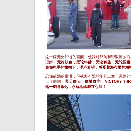
这一幅无比和谐的画面，使我对那句和谐取胜的海
理解：
无论肤色，无论年龄，无论种族，无论国度
集在枪手的旗帜下，满环希望，感受着海布里的精神
忍住欲滴的眼泪，仰视海布里球场的上空，离别的
上了眼睛，
蓝天白云，白墙红字，VICTORY THRO
这一刻将永远，永远地珍藏在心底！