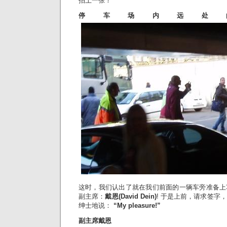
拍上一张！
停车场内远处
这时，我们认出了就在我们前面的一辆车旁准备上
副主席：
戴恩(David Dein)
! 于是上前，请求签字
绅士地说：
“My pleasure!”
副主席戴恩