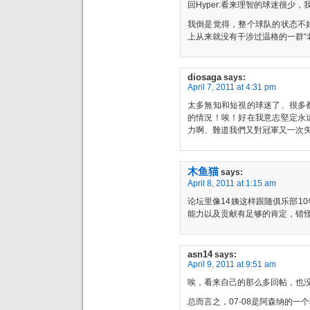
回Hyper:看来理智的球迷很少
我倒是觉得，整个球队的状态不
上从来就没有干涉过温格的一群“
diosaga
says:
April 7, 2011 at 4:31 pm
太多無知和短視的球迷了、很多
的情況！唉！好在我意志堅定永
力啊、難道我們又對冠軍又一次
木鱼猫
says:
April 8, 2011 at 1:15 am
论坛里像14姨这样跟随俱乐部1
能力以及贡献有足够的肯定，错
asn14
says:
April 9, 2011 at 9:51 am
唉，看来自己的那么多回帖，也
总而言之，07-08是阿森纳的