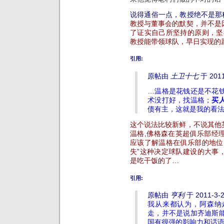
说得通俗一点，教授绝不是那
教授与董事会的默契，并不是
了证实自己所坚持的原则，坚
教授能带领球队，早日实现的
引用:
原帖由
土卫十七
于 2011
…温格是花钱还是不花
术没打好，找温格；
买
债有主，这就是我的看
这个说法比较新鲜，不说其他
温格,佛格森在英超俱乐部经
应该了解温格在俱乐部的地位
失”这种决定球队建设的大事
是吃干饭的了…
引用:
原帖由
亨利
于 2011-3-
我从来都认为，阿森纳
走，并不是说加齐迪斯
国有很强的影响力和话