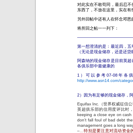
对此实在不敢苟同，最后忍不
东西了，不放在这里，实在有
另外回帖中还有人在怀念邓恩
将所回之帖一一列下：
—————————————
第一想澄清的是：最近四，五
（无论是现金储存，还是还贷
阿森纳的现金储存是目前英超
各俱乐部中最健康的
1）可以参考07-08年
http://www.asn14.com/ca
2）因为有足够的现金储存，
Equifax Inc.（世界权威征信
英超俱乐部的信用度评比时，曾强调
keeping a close eye on cash
don’t fall foul of bad debt 
management goes a long way i
–
…特别是要注意对流动资金