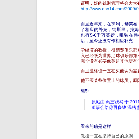
证明，好的钱财管理将会大大
http://www.asn14.com/200
而且近年来，在亨利，赫莱布
了相应的补充，纳斯里，拉姆齐
也有5-6千万英镑，唯独在
后，至今还没有作相应补充…
学经济的教授，
很清楚俱乐部
入已经跃为世界足球俱乐部第5
完全没有必要像英超其他所有
而且温格也一直在买他认为需
他不买某些位置上的球员，原
引用:
原帖由
阿三快马
于 2011
董事会给你再多钱 温格
看来的确是这样
教授一直在坚持自己的原则