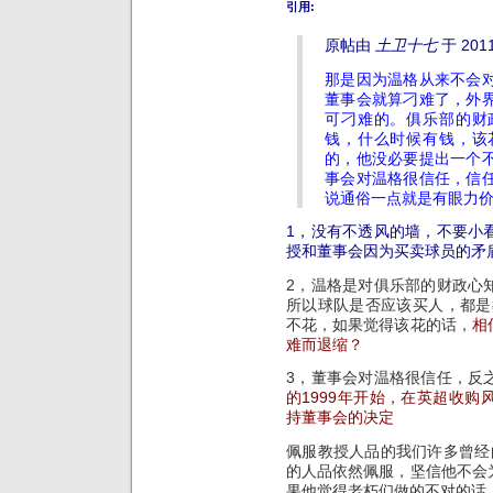
引用:
原帖由
土卫十七
于 2011
那是因为温格从来不会
董事会就算刁难了，外
可刁难的。俱乐部的财
钱，什么时候有钱，该
的，他没必要提出一个
事会对温格很信任，信
说通俗一点就是有眼力
1，没有不透风的墙，不要小
授和董事会因为买卖球员的矛
2，温格是对俱乐部的财政心
所以球队是否应该买人，都是
不花，如果觉得该花的话，
相
难而退缩？
3，董事会对温格很信任，反
的1999年开始，在英超收
持董事会的决定
佩服教授人品的我们许多曾经
的人品依然佩服，坚信他不会
果他觉得老朽们做的不对的话