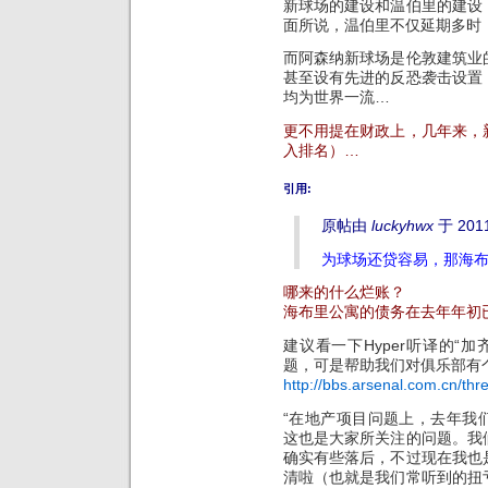
新球场的建设和温伯里的建设
面所说，温伯里不仅延期多时
而阿森纳新球场是伦敦建筑业
甚至设有先进的反恐袭击设置
均为世界一流…
更不用提在财政上，几年来，
入排名）…
引用:
原帖由
luckyhwx
于 2011
为球场还贷容易，那海
哪来的什么烂账？
海布里公寓的债务在去年年初
建议看一下Hyper听译的“
题，可是帮助我们对俱乐部有
http://bbs.arsenal.com.cn/th
“在地产项目问题上，去年我们
这也是大家所关注的问题。我
确实有些落后，不过现在我也
清啦（也就是我们常听到的扭