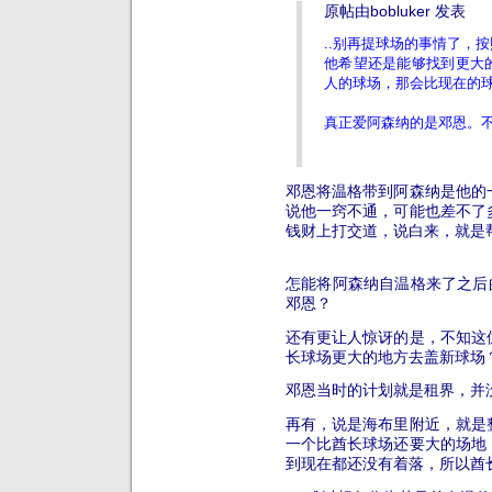
原帖由bobluker 发表
..别再提球场的事情了，
他希望还是能够找到更大
人的球场，那会比现在的
真正爱阿森纳的是邓恩。
邓恩将温格带到阿森纳是他的
说他一窍不通，可能也差不了
钱财上打交道，说白来，就是
怎能将阿森纳自温格来了之后
邓恩？
还有更让人惊讶的是，不知这
长球场更大的地方去盖新球场
邓恩当时的计划就是租界，并
再有，说是海布里附近，就是
一个比酋长球场还要大的场地
到现在都还没有着落，所以酋