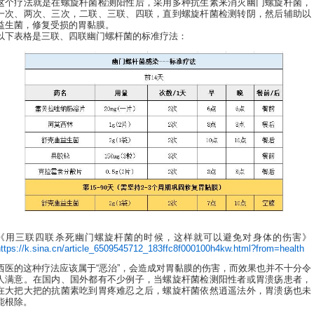
这个疗法就是在螺旋杆菌检测阳性后，采用多种抗生素来消灭幽门螺旋杆菌，
一次、两次、三次，二联、三联、四联，直到螺旋杆菌检测转阴，然后辅助以
益生菌，修复受损的胃黏膜。
以下表格是三联、四联幽门螺杆菌的标准疗法：
《用三联四联杀死幽门螺旋杆菌的时候，这样就可以避免对身体的伤害》
https://k.sina.cn/article_6509545712_183ffc8f000100h4kw.html?from=health
西医的这种疗法应该属于“恶治”，会造成对胃黏膜的伤害，而效果也并不十分令
人满意。在国内、国外都有不少例子，当螺旋杆菌检测阳性者或胃溃疡患者，
在大把大把的抗菌素吃到胃疼难忍之后，螺旋杆菌依然逍遥法外，胃溃疡也未
能根除。