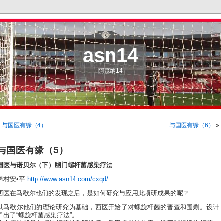
asn14
阿森纳14
«
与国医有缘（4）
与国医有缘（6）
»
与国医有缘（5）
国医与诺贝尔（下）幽门螺杆菌感染疗法
墨村安•平
http://www.asn14.com/cxqd/
西医在马歇尔他们的发现之后，是如何研究与应用此项研成果的呢？
以马歇尔他们的理论研究为基础，西医开始了对螺旋杆菌的普查和围剿。设计
了出了“螺旋杆菌感染疗法”。