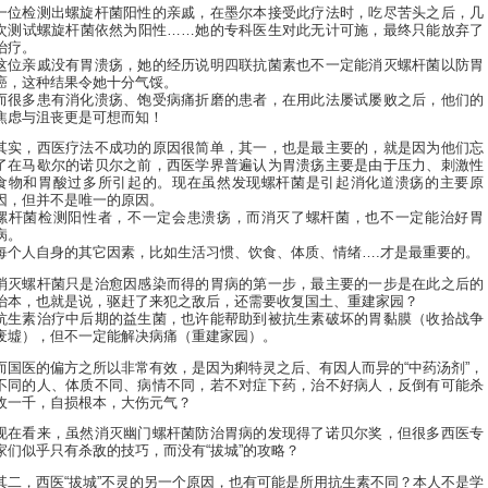
一位检测出螺旋杆菌阳性的亲戚，在墨尔本接受此疗法时，吃尽苦头之后，几
次测试螺旋杆菌依然为阳性……她的专科医生对此无计可施，最终只能放弃了
治疗。
这位亲戚没有胃溃疡，她的经历说明四联抗菌素也不一定能消灭螺杆菌以防胃
癌，这种结果令她十分气馁。
而很多患有消化溃疡、饱受病痛折磨的患者，在用此法屡试屡败之后，他们的
焦虑与沮丧更是可想而知！
其实，西医疗法不成功的原因很简单，其一，也是最主要的，就是因为他们忘
了在马歇尔的诺贝尔之前，西医学界普遍认为胃溃疡主要是由于压力、刺激性
食物和胃酸过多所引起的。现在虽然发现螺杆菌是引起消化道溃疡的主要原
因，但并不是唯一的原因。
螺杆菌检测阳性者，不一定会患溃疡，而消灭了螺杆菌，也不一定能治好胃
病。
每个人自身的其它因素，比如生活习惯、饮食、体质、情绪….才是最重要的。
消灭螺杆菌只是治愈因感染而得的胃病的第一步，最主要的一步是在此之后的
治本，也就是说，驱赶了来犯之敌后，还需要收复国土、重建家园？
抗生素治疗中后期的益生菌，也许能帮助到被抗生素破坏的胃黏膜（收拾战争
废墟），但不一定能解决病痛（重建家园）。
而国医的偏方之所以非常有效，是因为痢特灵之后、有因人而异的“中药汤剂”，
不同的人、体质不同、病情不同，若不对症下药，治不好病人，反倒有可能杀
敌一千，自损根本，大伤元气？
现在看来，虽然消灭幽门螺杆菌防治胃病的发现得了诺贝尔奖，但很多西医专
家们似乎只有杀敌的技巧，而没有“拔城”的攻略？
其二，西医“拔城”不灵的另一个原因，也有可能是所用抗生素不同？本人不是学