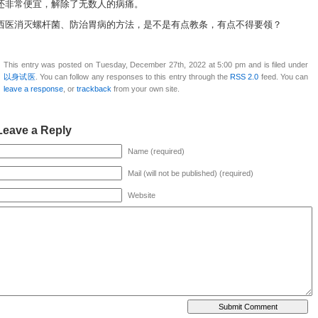
还非常便宜，解除了无数人的病痛。
西医消灭螺杆菌、防治胃病的方法，是不是有点教条，有点不得要领？
This entry was posted on Tuesday, December 27th, 2022 at 5:00 pm and is filed under
以身试医
. You can follow any responses to this entry through the
RSS 2.0
feed. You can
leave a response
, or
trackback
from your own site.
Leave a Reply
Name (required)
Mail (will not be published) (required)
Website