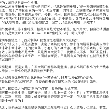
医的，所以这只是一个推测。
国医治愈胃溃疡偏方中用的是痢特灵，也就是呋喃唑酮，“是一种硝基呋喃类抗
生素，属于广谱抗生素的一种”。但近年来，痢特灵（含呋喃唑酮所有复方制
剂）在国外、国内都先后停产、停售、停用。国内是2019年2月15日三停的，
2019年3月31日前就完成了药品的召回。所幸的是，国内依然允许痢特灵用
于“消灭螺杆菌、治疗消化性溃疡“这一偏方，只是患者现在一药难求！
国外更早就三停了痢特灵，据说原因是“疗效不明显、副作用大”。但自己猜测很
有可能是太便宜了？在2019年，100片痢特灵不到10元人民币！
这两年疫情之下，西药制药厂的发财之道逐渐为大众所知。
大部分情况下，药是否盈利，决定了西药的寿命。除非像阿斯匹林这类应用非
常非常非常非常广泛的便宜药，才有可能长期生存。有些小众的西药，即便很
有效，副作用也不是太大，只是因为太便宜了，使用的人不多，药厂不盈利，
就会以各种理由停止生产，市面就会断货，用此药有效的患者们也就只好从头
再试新药了。
疫情期间，更是如此，几家大药厂赚得钵满盆满，很多小药厂和小的生产线难
以维持，一些小众药品就因此停产断货。
本人就亲身体验到了由此导致的“一药难求”，以及“以身试药”的烦恼。
正是这两年的“试药”经历，促使自己开始了博客上的《以身试医》系列。
其三，国医偏方与西医“恶治”的不同，是给药的方式不同。
国医用一种抗生素，循序渐进、渐退（见上一篇《中》附）；西医用多种抗生
素，二联、三联、四联，螺旋杆菌是否能消灭不一定，但大量用抗生素的副作
用是十分明显的！
总之，国药医治消化性溃疡的偏方虽然没有得过什么大奖项，但安全、有效、