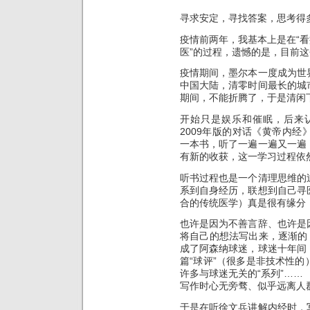
寻求安定，寻找答案，思考得
疫情前两年，我基本上是在“看
医”的过程，遗憾的是，目前
疫情期间，墨尔本一度成为世
中国大陆，清零时间最长的城
期间，不能折腾了，于是清闲
开始只是娱乐和催眠，后来
2009年版的对话《黄帝内
一本书，听了一遍一遍又一遍
有新的收获，这一学习过程依
听书过程也是一个清理思维的
系到自身经历，联想到自己寻
合的传统医学）真是很有缘分
也许是因为不善言辞、也许是
将自己的想法写出来，逐渐的
成了阿森纳球迷，球迷十年间
篇“球评”（很多是非技术性
许多与球迷无关的“系列”……
写作时心无旁骛、似乎远离人
于是在听徐文兵讲解内经时，