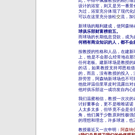
此，不得不佩服教授的精打细
设计的浴室，则又是另一番景
为过，浴室充分体现了现代化
可以在这里充分放松
交
流，加
新球场的顺利建成，使阿森纳
球俱乐部财富榜前五。
而球场的长期低息贷款，成为
何稍有商业知识的人，都不会
按教授的性格和人品，在建新
上，他是不会那么经常地在那
任何老板。建新球场是教授的
的话，如果教授支持邓恩租
的，而且，没有教授的投入，
辞劳苦，阿森纳新球场也不可
他批评温伯里草皮时流露出对
他对俱乐部这一成功发自内心
我们温蜜相信，教授一次次的
讨好董事会，更不是唯唯诺诺
人太多太多，但毕竟不会是全
角，他们属于少数原则性极强
的理想和理念，许多球迷，也
教授最近又一次申明：
阿森纳
“我们总是捍卫我们的价值观