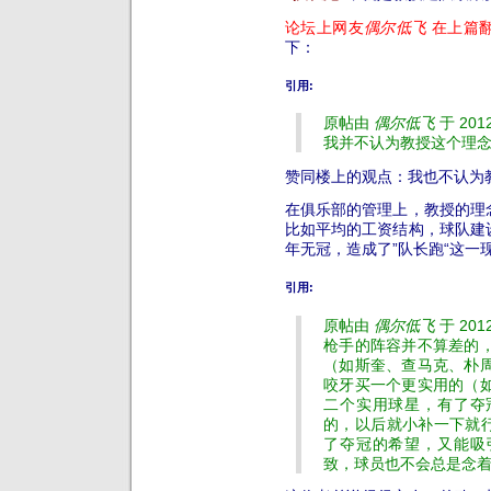
论坛上网友
偶尔低飞
在上篇
下：
引用:
原帖由
偶尔低飞
于 2012
我并不认为教授这个理念
赞同楼上的观点：我也不认为
在俱乐部的管理上，教授的理
比如平均的工资结构，球队建
年无冠，造成了”队长跑“这一
引用:
原帖由
偶尔低飞
于 2012
枪手的阵容并不算差的
（如斯奎、查马克、朴
咬牙买一个更实用的（
二个实用球星，有了夺
的，以后就小补一下就行
了夺冠的希望，又能吸
致，球员也不会总是念着跑