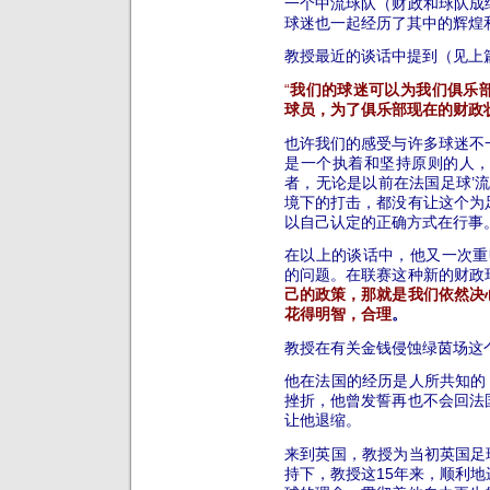
一个中流球队（财政和球队成
球迷也一起经历了其中的辉煌
教授最近的谈话中提到（见上
“
我们的球迷可以为我们俱乐
球员，为了俱乐部现在的财政
也许我们的感受与许多球迷不
是一个执着和坚持原则的人
者，无论是以前在法国足球’
境下的打击，都没有让这个为
以自己认定的正确方式在行事
在以上的谈话中，他又一次重
的问题。在联赛这种新的财政
己的政策，那就是我们依然决
花得明智，合理
。
教授在有关金钱侵蚀绿茵场这
他在法国的经历是人所共知的
挫折，他曾发誓再也不会回法
让他退缩。
来到英国，教授为当初英国足
持下，教授这15年来，顺利