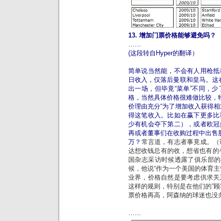
13. 增加门票价格能够避免吗？
……
(这段转自Hyper的翻译）
简单说当然能，不会有人用枪抵
日收入，仅落后曼联和皇马。这在2
出一场，但毕竟“菜单”不同，
格，当然具体价格很难做比较，
价理由充分“为了增加收入获得相
得这笔收入。比如在赢下更多比
少有机会夺下第二），或者欧冠
再或者董事们在收购过程中出售股
万？
常言道，有志者事竟成。（
达想收钱总有的收，想省也有的
国杂志采访时候透露了俱乐部的姿
候，他说“作为一个美国的体育主
业界，价格自然是要考虑供求关
这样的规则，特别是在他们的”顾
票价格再高，阿森纳的球迷也没
……