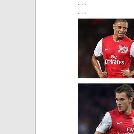
……
……