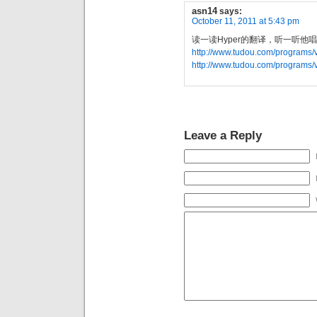
asn14
says:
October 11, 2011 at 5:43 pm
读一读Hyper的翻译，听一听他
http://www.tudou.com/programs
http://www.tudou.com/programs
Leave a Reply