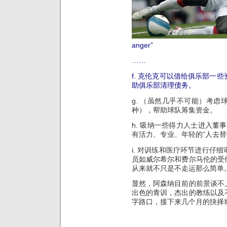
anger”
……
f. 克伦克可以借给俱乐部一
助俱乐部清理债务。
g. （虽然几乎不可能）考
种），帮助球队筹集资金。
h. 吸纳一些得力人士进入董
有活力、专业、年轻的”人去
i. 对训练和医疗环节进行仔
员如威尔希尔和费尔马伦的受
从来就不只是不走运那么简单
显然，阿森纳目前的前景谈不
出色的青训，杰出的教练以及
字路口，接下来几个月的抉择