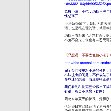
tid=338218&pid=9056525&p
觉得小法，小范，纳斯里等年
怪想离开
小法勉强留下，是因为教授
话，也是很在理的话，就看教
纳斯里看起来也无精打采，据
小范不会走，但也有些忍无可
—————————————
《只想说，不要太低估小法了
http://bbs.arsenal.com.cn/th
完全赞同搂主对小法的分析，
小法提出的问题，不仅表达了
多球迷的想法，而且提得正是
我们看到科伦克已经做出了姿
有话，相当不爽快（官网）
因此今年夏天的状况，觉得楼
俱乐部目前已经还清了所有开
的债务也已经还清大部分，每