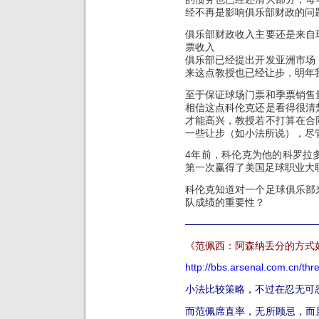
经不再是影响俱乐部财政的问
俱乐部财政收入主要还是来自
票收入
俱乐部已经提出开发亚洲市场
来这点教授也已经让步，明年
至于保证球场门票和季票销售
相信这点科伦克还是看得很清
才能高兴，教授若不打算在合
一些让步（如小法所说），尽
4年前，科伦克为他的科罗拉
第一次赢得了美国足球职业大
科伦克知道对一个足球俱乐部
队成绩的重要性？
—————————————
《范佩西：阿森纳丢分的方式如
http://bbs.arsenal.com.cn/th
小法比较策略，不过在忍无可
而范佩席直率，无所顾忌，而