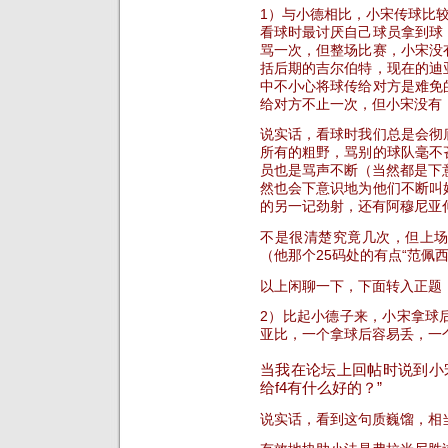
1）与小德相比，小宋传球比
看球时最讨厌自己球员拿到球
骂一次，但整场比赛，小宋没
括后期的吉尔伯特，现在的迪
中不小心将球传给对方是难免
给对方不止一次，但小宋没有
说实话，看球时我们总是会彻
所有的粗野，骂别的球队毫不
员也是骂声不断（当然都是下
然也会下意识地为他们不断叫
的另一记劲射，还有阿穆尼亚
不是很清楚究竟几次，但上
（他那个25码处的有点“范佩
以上闲聊一下，下面转入正题
2）比起小德子来，小宋拿球
亚比，一个拿球后容易丢，一
当我在论坛上回帖时说到小
给f4有什么好的？”
说实话，看到这句质巍馏，相