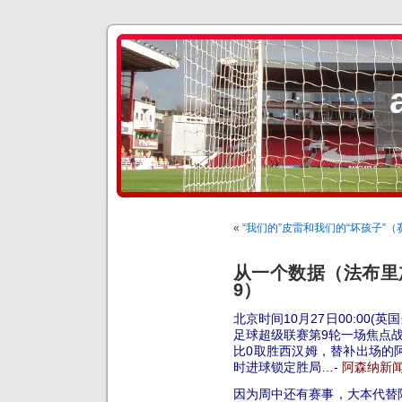
«
“我们的”皮雷和我们的“坏孩子”（
从一个数据（法布里
9）
北京时间10月27日00:00(英国
足球超级联赛第9轮一场焦点
比0取胜西汉姆，替补出场的
时进球锁定胜局…-
阿森纳新
因为周中还有赛事，大本代替