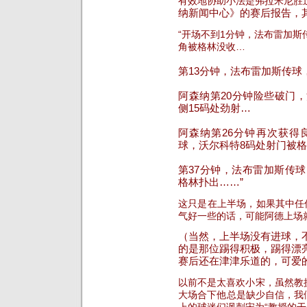
有效地协助小法是弗拉米尼胜
纳新闻中心
》的赛后报告，
“
开场不到1分钟，法布雷加斯
角被格林没收…
第13分钟，法布雷加斯传球
阿森纳第20分钟险些破门
侧15码处劲射…
阿森纳第26分钟再次获得
球，沃尔科特8码处射门被
第37分钟，法布雷加斯传
格林扑出……
”
这只是在上半场，如果其中任
气好一些的话，可能阿德上场
（
当然，上半场没有进球，
的是那位踢得积极，踢得漂
赛后还在津津乐道的，可爱
以前不是太喜欢小宋，虽然教
大场合下他总是缺少自信，我们很
上的球迷们讽刺宋为“教授的干