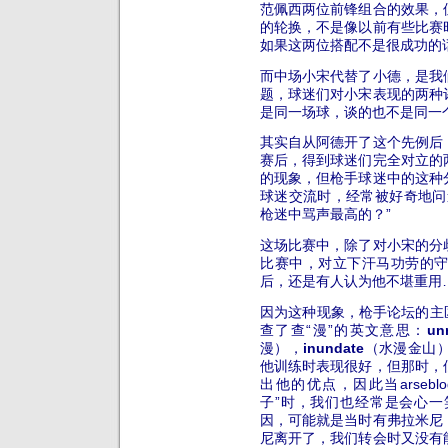
范佩西两位前锋组合的效果，
的轮换，不是像以前有些比赛
如果这两位搭配不是很成功的
而中场小宋代替了小德，是我
题，球迷们对小宋表现的两种
是同一场球，谈的也不是同一
其实自从阿德开了这个先例后
赛后，得到球迷们完全对立的
的现象，但枪手球迷中的这种
球迷交流时，经常被好奇地问
枪迷中骂声最高的？”
这场比赛中，除了对小宋的分
比赛中，对立下汗马功劳的
后，还是有人认为他不堪重用
因为这种现象，枪手论坛的主
查了查“漫”的英文意思：
un
漫），
inundate
（水漫金山
他训练时表现很好，但那时，
出他的优点，因此当arseb
子”时，我们也经常是会心
因，可能就是当时有弗拉米尼
尼离开了，我们转会时又没有