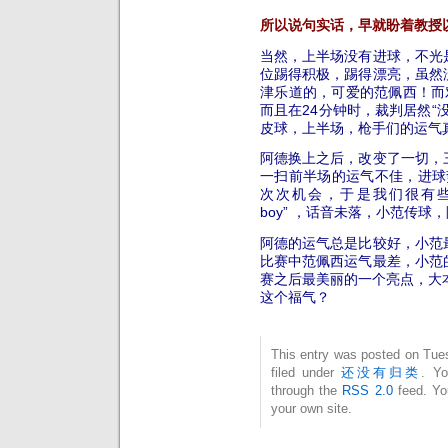
所以说句实话，早就盼着教授
当然，上半场没有进球，不光
位踢得积极，踢得漂亮，虽然
津乐道的，可爱的范佩西！而
而且在24分钟时，裁判居然“
皮球，上半场，枪手们的运气
阿德换上之后，改变了一切，
一扫前半场的运气不佳，进球势
次次机会，于是我们很有些兴奋地说：“
boy” ，话音未落，小范传
阿德的运气总是比较好，小范
比赛中范佩西运气最差，小范
赛之后最美丽的一个亮点，大
这个福气？
This entry was posted on Tue
filed under
还没有归类
. Yo
through the
RSS 2.0
feed. Y
your own site.