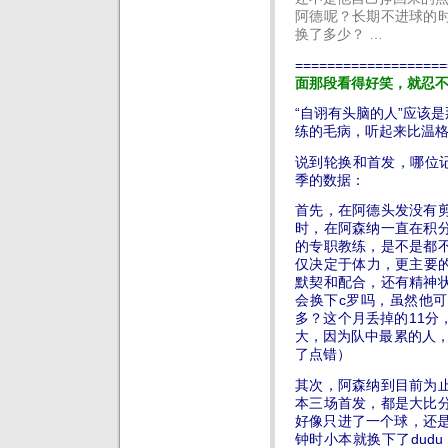
阿德呢？长期不进球的
换了多少？ …
===================
面那段看得好笑，就忍
“自诩有头脑的人”应该
练的毛病，听起来比温
说到轮换和首发，哪位记
季的数据：
首先，在阿德头发没有
时，在阿森纳一直在积
的专职教练，是不是都
仅决定于体力，更主要的决
默契和配合，还有精神
会换下c罗吗，虽然他
多？这个月丢掉的11分
大，因为队中最累的人，
了点错）
其次，阿森纳到目前为
本三场首发，都是大比
好像只进了一个球，还是
钟时小本就换下了dud