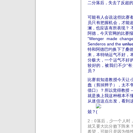
二分落后，失去了反超
可能有人会说这些比赛
员只有把握机会，才能
澜，也应该有所表现？
阿德，今天官网的比赛
“Wenger made changes
Senderos and the
unlu
特和阿德巴约换下了桑
来，本特纳运气不好，
分极大，一个运气不好
较好的，被我们不少“有
员？
比赛前知道教授今天让
蠢（剪掉辫子），太不
借口）？所以觉得教授 –
就是换上我这种根本不
从迷信这点出发，看到
兢？
2：0落后，少一个人时
就又要大比分败下阵来
希望，可能只是因为惰