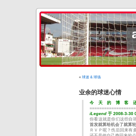
«
球迷 & 球场
业余的球迷心情
今天的博客
===================
iLegend
于 2008-3-30 
你看这就是你们这些自
首发就算给机会了就算
ＲＶＰ呢？伤后回来有
还不是他自己挣回来的