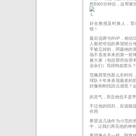
想到60分钟后，这帮家
好在教授及时换人，背
错！
最后说两句RVP，相信
人都把夺冠的希望部分
乎被忘掉的，阿森纳的
场不首发本来的第一前
被大家（包括那些自诩
业余们）骂得狗血喷头
范佩西受伤那么长时间
球队十年来表现最差的
好像刚刚找回点感觉？
的灵气，而且他也不是亨
不过他的回归，应该能
作用
希望这几场作为小范的
中，让我们再见他的神
希望像今天一样，阿森