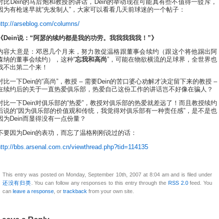
对比Dein的马后炮和教授的讲话，Dein的举动现在可能真有些不值得一驳斥，
因为有枪迷早就“先发制人”，大家可以看看几天前球迷的一个帖子：
http://arseblog.com/columns/
《Dein说：“阿瑟的续约都是我的功劳。我我我我我！”》
内容大意是：邓恩几个月来，努力敦促温格跟董事会续约（跟这个将他踢出阿
森纳的董事会续约），这种“
忘我和高尚
”，可能在物欲横流的足球界，全世界也
找不出第二个来！
对比一下Dein的“高尚”，教授 – 需要Dein的苦口婆心劝解才决定留下来的教授 –
在续约后的关于一直热爱俱乐部，热爱自己这份工作的讲话岂不好像在骗人？
对比一下Dein对俱乐部的“热爱”，教授对俱乐部的热爱就差远了！而且教授续约
后说的“因为俱乐部的价值观和传统，我觉得对俱乐部有一种责任感”，是不是也
因为Dein而显得没有一点份量？
不要因为Dein的表功，而忘了温格刚刚说过的话：
http://bbs.arsenal.com.cn/viewthread.php?tid=114135
This entry was posted on Monday, September 10th, 2007 at 8:04 am and is filed under
还没有归类
. You can follow any responses to this entry through the
RSS 2.0
feed. You
can
leave a response
, or
trackback
from your own site.