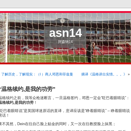
asn14
阿森纳14
«
了解历史，了解现实：（I ）商人邓恩和菲兹曼
摘译《温格讲出实情。。。》
»
“温格续约,是我的功劳”
温格续约之前，我等众枪迷断言，一旦温格签约，邓恩一定会“眨巴着眼睛说”：
温格续约,是我的功劳
！
“眨巴着眼睛说”是英国球迷原话的直译，意译应该是“睁着眼睛说” – 睁着眼睛说
瞎话！
果不其然，Dein在往自己脸上贴金的同时，又一次在往教授脸上抹黑；