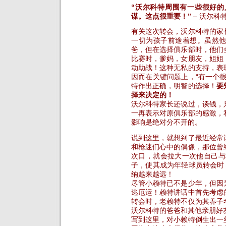
“沃尔科特周围有一些很好
谋。这点很重要！”
– 沃尔科
有关这次转会，沃尔科特的家
一切为孩子前途着想。虽然
爸，但在选择俱乐部时，他们
比赛时，爹妈，女朋友，姐姐
动助战！这种无私的支持，表
因而在关键问题上，“有一个
特作出正确，明智的选择！
要
择来决定的！
沃尔科特家长还说过，谈钱，
一再表示对原俱乐部的感激，
影响是绝对分不开的。
说到这里，就想到了最近经常
和枪迷们心中的偶像，那位曾
次口，就会拉大一次他自己与
子，使其成为年轻球员转会时
纳越来越远！
尽管小赖特已不是少年，但因
逃厄运！赖特讲话中首先考虑
转会时，老赖特不仅为其养子
沃尔科特的爸爸和其他亲朋好
写到这里，对小赖特倒生出一