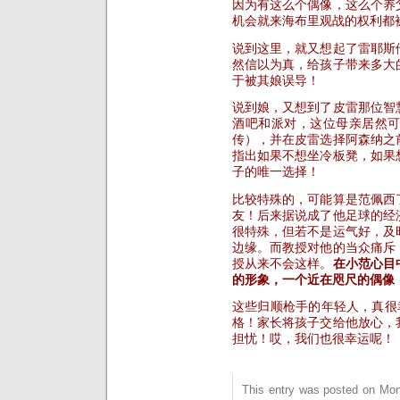
因为有这么个偶像，这么个养
机会就来海布里观战的权利都
说到这里，就又想起了雷耶斯
然信以为真，给孩子带来多大
于被其娘误导！
说到娘，又想到了皮雷那位智
酒吧和派对，这位母亲居然
传），并在皮雷选择阿森纳之
指出如果不想坐冷板凳，如果
子的唯一选择！
比较特殊的，可能算是范佩西
友！后来据说成了他足球的经
很特殊，但若不是运气好，及
边缘。而教授对他的当众痛斥
授从来不会这样。
在小范心目
的形象，一个近在咫尺的偶像
这些归顺枪手的年轻人，真很
格！家长将孩子交给他放心，
担忧！哎，我们也很幸运呢！
This entry was posted on Mon