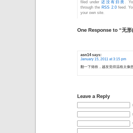
filed under
还没有归类
. Yo
through the
RSS 2.0
feed. Y
your own site.
One Response to “
asn14
says:
January 15, 2011 at 3:15 pm
翻一下烙铁，越发觉得温格太像
Leave a Reply