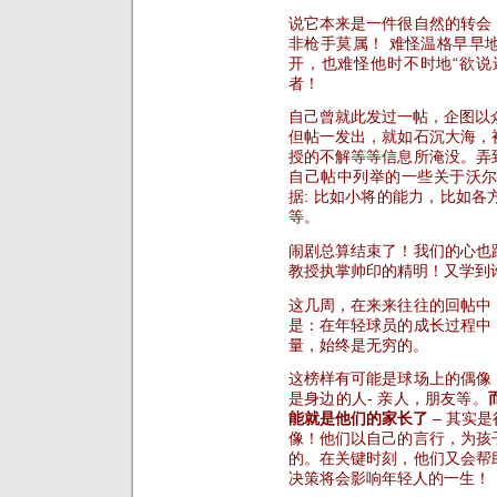
说它本来是一件很自然的转会
非枪手莫属！ 难怪温格早早
开，也难怪他时不时地“欲说还
者！
自己曾就此发过一帖，企图以
但帖一发出，就如石沉大海，
授的不解等等信息所淹没。弄
自己帖中列举的一些关于沃
据: 比如小将的能力，比如
等。
闹剧总算结束了！我们的心也
教授执掌帅印的精明！又学到
这几周，在来来往往的回帖中
是：在年轻球员的成长过程中
量，始终是无穷的。
这榜样有可能是球场上的偶像
是身边的人- 亲人，朋友等。
能就是他们的家长了
– 其实
像！他们以自己的言行，为孩
的。在关键时刻，他们又会帮
决策将会影响年轻人的一生！