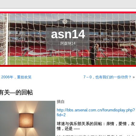
asn14
阿森纳14
«
2006年，重拾欢笑
7 – 0，也有我们的一份功劳？
»
有关—的回帖
摘自
http://bbs.arsenal.com.cn/forumdisplay.php?
fid=2
球迷与俱乐部关系的回帖：亲情，爱情，友
情，还是 —–