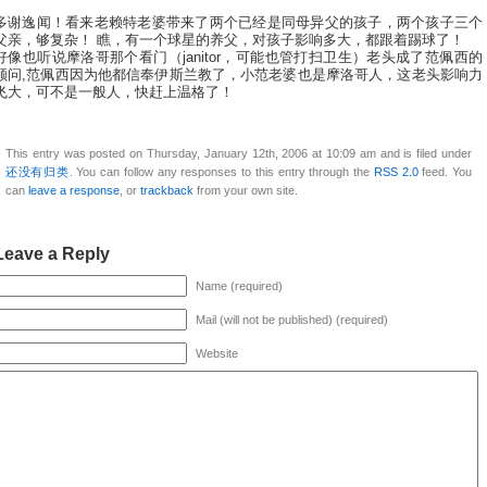
多谢逸闻！看来老赖特老婆带来了两个已经是同母异父的孩子，两个孩子三个
父亲，够复杂！ 瞧，有一个球星的养父，对孩子影响多大，都跟着踢球了！
好像也听说摩洛哥那个看门（janitor，可能也管打扫卫生）老头成了范佩西的
顾问,范佩西因为他都信奉伊斯兰教了，小范老婆也是摩洛哥人，这老头影响力
飞大，可不是一般人，快赶上温格了！
This entry was posted on Thursday, January 12th, 2006 at 10:09 am and is filed under
还没有归类
. You can follow any responses to this entry through the
RSS 2.0
feed. You
can
leave a response
, or
trackback
from your own site.
Leave a Reply
Name (required)
Mail (will not be published) (required)
Website