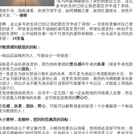
“在与阿森纳碰撞出了浓烈的爱恋之后，这么
多年的支持已经让我把爱恋升华成了亲情。
成绩不佳，场面难看，依然守望不息，如同糟糠之妻，纵然红颜老去，依然不
离不弃。” –
柳驿
是啊，这么多年的支持已经让我把爱恋升华成了亲情! — 但觉得更像对自己挚
爱的孩子，即便是在恨铁不成钢的痛骂甚至责打时，即便在感受到一种似乎无
助的失望时，心中始终存着一份不可替代的爱怜和期盼，一份永远不会消失的
希望！-
14安逸
对教授感到疑惑的回帖：
—细品品温格的为人，可能会少一些迷惑：
温格是不会轻易改变的，因为他有教授的
责任感
和学者的
执著
（很多学者也因
此而有几分的
固执
）！
他一直是在为俱乐部设计着长远的未来，而不是为他自己考虑眼前的今后： 所
以才会为新球场注入那么多的心血，连更衣室的顶柜，厕所的马桶都要亲自参
与设计；所以才会不断为俱乐部引进那些可能要等十年以后，才能派上用场的
毛孩子们。
还觉得教授虽然伟大，但并不一定忘我！他一定会因他的功绩载入史册，而且
不仅是载入阿森纳的史册，这可能也是教授的
野心
吧。
责
任感，执著，固执，野心
，可能可以解释很多的疑惑！十分佩服第一个称温
格为教授的人！
从小莱特，老赖特，想到到范佩西的回帖：
有老赖特这么个养父兼代理，小赖特也要自认倒霉，觉得他还是挺可怜的；很
多球员都被他们的代理所左右，比如科尔！何况这个代理还是义父，更何况这