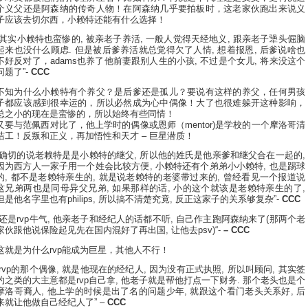
个义父还是阿森纳的传奇人物！在阿森纳几乎要拍板时，这老家伙跑出来说义
子应该去切尔西，小赖特还能有什么选择！
“其实小赖特也蛮惨的, 被亲老子养活, 一般人觉得天经地义, 跟亲老子犟头倔脑
起来也没什么顾虑. 但是被后爹养活就总觉得欠了人情, 想着报恩, 后爹说啥也
不好反对了，adams也养了他前妻跟别人生的小孩, 不过是个女儿, 将来没这个
问题了”-
CCC
不知为什么小赖特有个养父？是后爹还是孤儿？要说有这样的养父，任何男孩
子都应该感到很幸运的，所以必然成为心中偶像！大了也很难躲开这种影响，
总之小的现在是蛮惨的，所以始终有些同情！
又要与范佩西对比了，他上学时的偶像或恩师（mentor)是学校的一个摩洛哥清
洁工！反叛和正义，再加悟性和天才 – 巨星潜质！
“确切的说老赖特是是小赖特的继父, 所以他的姓氏是他亲爹和继父合在一起的,
因为西方人一家子用一个姓会比较方便, 小赖特还有个弟弟小小赖特, 也是踢球
的, 都不是老赖特亲生的, 就是说老赖特的老婆带过来的, 曾经看见一个报道说
这兄弟两也是同母异父兄弟, 如果那样的话, 小的这个就该是老赖特亲生的了,
但是他名字里也有philips, 所以搞不清楚究竟, 反正这家子的关系够复杂”-
CCC
“还是rvp牛气, 他亲老子和经纪人的话都不听, 自己作主跑阿森纳来了(那两个老
家伙跟他说保险起见先在国内混好了再出国, 让他去psv)“-
– CCC
这就是为什么rvp能成为巨星，其他人不行！
“rvp的那个偶像, 就是他现在的经纪人, 因为没有正式执照, 所以叫顾问, 其实签
约之类的大主意都是rvp自己拿, 他老子就是帮他打点一下财务. 那个老头也是个
摩洛哥裔人, 他上学的时候是出了名的问题少年, 就跟这个看门老头关系好, 后
来就让他做自己经纪人了” –
CCC