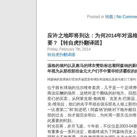
Posted in
转载
|
No Commen
应许之地即将到达：为何2014年对温
要？【转自虎扑翻译团】
Friday, February 7th, 2014
转自虎扑翻译团
—————————————————
温格
的续约以及彪马的球衣赞助标志着阿森纳的新纪
年视为从那些那些金元大户们手中重夺经济霸权的
阿森纳的首席执行官加齐迪思宣布球队和温格以及彪马签订了新约
位于酋长球场的伍尔维奇套房，几乎是一个足球博
商业应酬的场所，这绝对是个圈钱的好地方。回想
星们的买卖，从阿莱克斯-詹姆斯、克里夫-巴斯廷
克-维埃拉，他们的名字早就在俱乐部名人墙上那些
一比赛第二”和“前进吧！阿森纳”的映衬下格外醒
部的过去，你才能完全明白，为何周一那天伍尔维
此重要的时刻。
时光荏苒，岁月飞逝。十年前，不仅仅是2003-0
有董事会一系列决定，都最终成为了阿森纳历史上