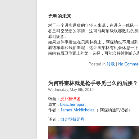
光明的未来
对于一个进步迅猛的年轻人来说，在进入一线队一
谷是司空见惯的事情，这可能与顶级联赛激烈的身
感到疲惫。
如果这件事发生在贝莱林身上，阿森纳也不用感到
着德布希和钱伯斯呢，这让贝莱林有机会休息一下
森纳右后卫位置上的第一选择，可能会持续到前东
Posted in
转载
|
No Commen
为何科奎林就是枪手寻觅已久的后腰？
Wednesday, May 6th, 2015
转自：
虎扑翻译团
原文：
bleacherreport
作者：
James McNicholas
（ 阿森纳通讯记者）
译者：
自走型截元丹