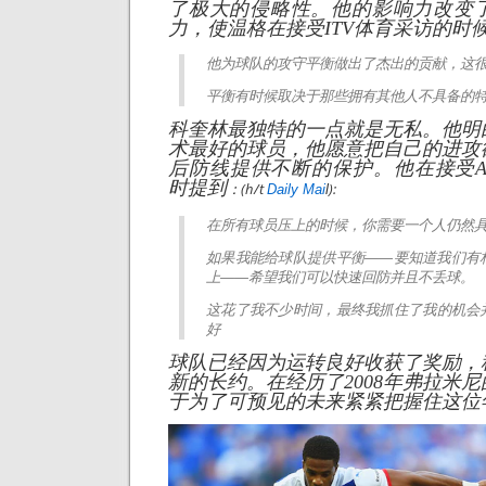
了极大的侵略性。他的影响力改变
力，使温格在接受ITV体育采访的时
他为球队的攻守平衡做出了杰出的贡献，这
平衡有时候取决于那些拥有其他人不具备的
科奎林最独特的一点就是无私。他明
术最好的球员，他愿意把自己的进攻
后防线提供不断的保护
。他在接受Asso
时提到
：
(h/t
):
Daily Mai
l
在所有球员压上的时候，你需要一个人仍然
如果我能给球队提供平衡——要知道我们有
上——希望我们可以快速回防并且不丢球。
这花了我不少时间，最终我抓住了我的机会
好
球队已经因为运转良好收获了奖励，
新的长约。在经历了2008年弗拉米
于为了可预见的未来紧紧把握住这位