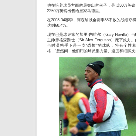
他在培养球员方面的最突出的例子，是以50万英
2250万英镑出售给皇家马德里。
在2003-04赛季，阿森纳以全赛季38不败的战绩
达到68.4%。
现在已是球评家的加里·内维尔（Gary Nevill
主帅弗格森爵士（Sir Alex Ferguson）麾下
当时温格手下是一支“恐怖”的球队，将有个性
格，“忽然间，他们用的球员集力量、速度和细腻技