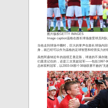
图片版权
GETTY IMAGES
Image caption
温格在酋长球场接受球员列队
当他走到球场中圈时，巨大的掌声在酋长球场内回
身，就已经可以作为温格的足球智慧和经营实力的
虽然阿森纳近年的战绩乏善足陈，球迷的不满亦随
们愿意记住的，还是三次英超冠军——包括1997-98
总杯双料冠军，以2003-04那个38场联赛不败的“无