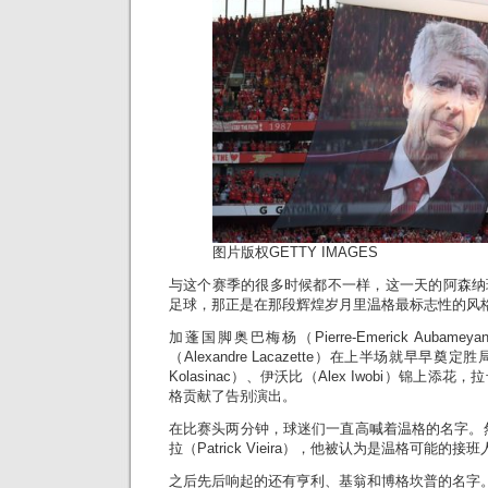
图片版权
GETTY IMAGES
与这个赛季的很多时候都不一样，这一天的阿森纳
足球，那正是在那段辉煌岁月里温格最标志性的风
加蓬国脚奥巴梅杨（Pierre-Emerick Auba
（Alexandre Lacazette）在上半场就早早奠
Kolasinac）、伊沃比（Alex Iwobi）锦上
格贡献了告别演出。
在比赛头两分钟，球迷们一直高喊着温格的名字。
拉（Patrick Vieira），他被认为是温格可能的接
之后先后响起的还有亨利、基翁和博格坎普的名字