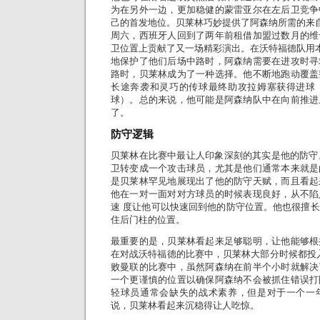
为在另外一边，更加稳健的蒙雷亚尔在左后卫竞争
己的首发地位。贝莱林巧妙提供了阿森纳所需的来
周六，西班牙人回到了两年前租借加盟过数月的维
卫位置上贡献了又一场精彩演出。在沃特福德队用本
地保护了他们后场中路时，阿森纳需要在进攻时寻
路时，贝莱林成为了一种选择。他不断地跑动覆盖
长途奔袭和灵巧的传球最终助攻拉姆塞获得进球
球）。总的来说，他可能是阿森纳队中在向前推进
了。
防守逻辑
贝莱林在比赛中最让人印象深刻的其实是他的防守
卫转变成一个攻击球员，尤其是他们通常本来就是
是贝莱林罕见地展现出了他的防守天赋，而且看起
他在一对一面对对方球员的时候表现良好，从不陷
速 度让他可以快速回到他的防守位置。他也很擅
住后门柱的位置。
最重要的是，贝莱林看起来足够聪明，让他能够根
在对战沃特福德的比赛中，贝莱林大部分时候都投入
败曼联的比赛中，虽然阿森纳在前半个小时就解决
一个更谨慎的位置以确保阿森纳不会被抓住错误打
轻球员通常会缺失的战术素养，但是对于一个一
说，贝莱林看起来沉稳得让人吃惊。