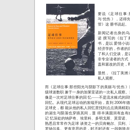
要说《足球往事:
与 忧伤 》，还得
管》这 册书说起。
新闻记者出身的乌
诺 撰写的《拉丁
书，是以 爱情小
经济学的，作者的目
了和人们交谈，是
非专业读者的方式
盖和篡改的历史，即
显然，《拉丁美洲:
私人观察。
而《足球往事:那些阳光与阴影下的美丽与 忧伤 
级球迷数职 兼于一身的加莱亚诺的一次私人观察。
像是一次对足球往事的回 忆——不是流水账式的回
回忆。从现代足球运动的发端开始，直到
2006
足球史，都 能从他的私人回忆里找到点点滴滴精彩
的诞生与陨落也穿插其间，显 得丰满圆润有血有
记 忆深处的纳萨奇、埃里科、多明戈斯、莫雷诺、
熟悉且常常作为足球 谈资之一的贝肯鲍尔、贝利、
罗纳尔多。更有意思的是，时不时还有 一段散轶