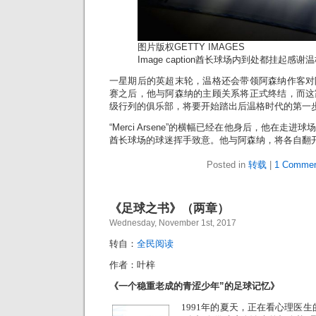
图片版权
GETTY IMAGES
Image caption
酋长球场内到处都挂起感谢温
一星期后的英超末轮，温格还会带领阿森纳作客对
赛之后，他与阿森纳的主顾关系将正式终结，而这
级行列的俱乐部，将要开始踏出后温格时代的第一
“Merci Arsene”的横幅已经在他身后，他在走
酋长球场的球迷挥手致意。他与阿森纳，将各自翻
Posted in
转载
|
1 Commen
《足球之书》（两章）
Wednesday, November 1st, 2017
转自：
全民阅读
作者：叶梓
《一个稳重老成的青涩少年”的足球记忆》
1991年的夏天，正在看心理医生