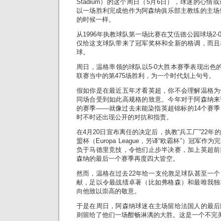
Stadium）的这个周日（5月6日），球迷的心
以一场胜利完成他作为阿森纳俱乐部主教练的主场告
的时候一样。
从1996年执教球队第一场比赛在艾伍德公园球场2
仅给这支球队带来了冠军奖杯和全新的格调，而且
球。
周日，温格率领的球队以5-0大胜本赛季表现出色的
联赛当中的第475场胜利，为一个时代划上句号。
假如你是在最近五年才看英超，你不会理解温格为
同场合受到如此高规格的致意。今年对于阿森纳来
的赛季——就像过去未能染指英超锦标的14个赛
时不时还出现公开的对抗和指责。
在4月20日宣布离任的决定后，执教“兵工厂”22
盟杯（Europa League，另译“欧霸杯”）冠军
负于马德里竞技，令他们止步半决赛，加上英超前
森纳的最后一个赛季再度四大皆空。
然而，温格在过去22年给一支伦敦足球队甚至一
献，足以令最战绩卓著（比如弗格森）和最唯我独
向他致以崇高的敬意。
于是在周日，阿森纳球迷在主场留给法国人的最后
则留给了他们一场酣畅淋漓的大胜。这是一个不完