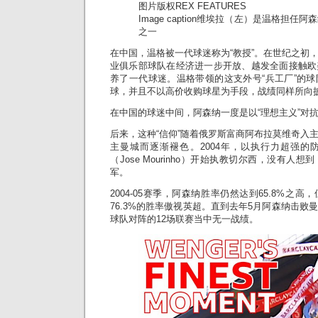
图片版权
REX FEATURES
Image caption
维埃拉（左）是温格担任阿森
之一
在中国，温格被一代球迷称为“教授”。在世纪之初
业俱乐部球队在经济进一步开放、越发全面接触欧
养了一代球迷。温格带领的这支外号“兵工厂”的
球，并且不以高价收购球星为手段，战绩同样所向
在中国的球迷中间，阿森纳一度是以“理想主义”对
后来，这种“信仰”随着俄罗斯富商阿布拉莫维奇入
主曼城而逐渐褪色。2004年，以执行力超强的
（Jose Mourinho）开始执教切尔西，没有人
军。
2004-05赛季，阿森纳胜率仍然达到65.8%之
76.3%的胜率傲视英超。直到去年5月阿森纳击败
球队对阵的12场联赛当中无一战绩。