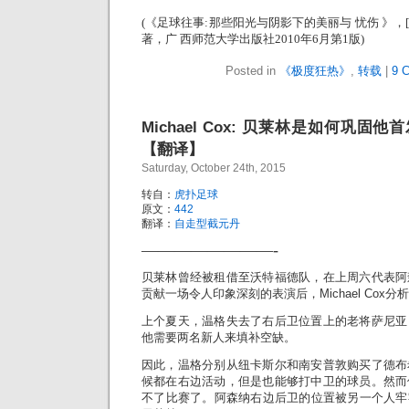
(《足球往事:那些阳光与阴影下的美丽与 忧伤 》，[
著，广 西师范大学出版社2010年6月第1版)
Posted in
《极度狂热》
,
转载
|
9 
Michael Cox: 贝莱林是如何巩
【翻译】
Saturday, October 24th, 2015
转自：
虎扑足球
原文：
442
翻译：
自走型截元丹
————————-
贝莱林曾经被租借至沃特福德队，在上周六代表阿
贡献一场令人印象深刻的表演后，Michael Cox
上个夏天，温格失去了右后卫位置上的老将萨尼亚
他需要两名新人来填补空缺。
因此，温格分别从纽卡斯尔和南安普敦购买了德布
候都在右边活动，但是也能够打中卫的球员。然而
不了比赛了。阿森纳右边后卫的位置被另一个人牢