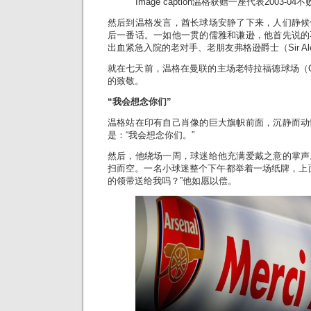
Image caption
温格获赠一座代表2003-04
然后到温格发言，酋长球场安静了下来，人们静候
后一番话。一如他一贯的儒雅和谦逊，他首先说的
出血紧急入院的老对手、老朋友弗格逊爵士（Sir Alex
就在七天前，温格在曼联的主场老特拉福德球场（Old 
的致敬。
“
我会想念你们
”
温格站在印有自己肖像的巨大旗帜前面，沉静而动
是：“我会想念你们。”
然后，他绕场一周，球迷给他充满爱戴之意的掌声
扫而空。一名小球迷整个下午都举着一场纸牌，上
的领带送给我吗？”他如愿以偿。