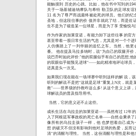
能触摸到 历史的心跳。比如，他在书中写到的194
关于一场基辅迪纳摩队与希特 勒卫队的足球友谊
11 名为了尊严而战最终被处死的球员。他们的纪
圣地，但这段往事的价 值并非就此了结，而是佐证
生不是为了锻造某一位球星，而是为了享 受愉悦
作为作家的加莱亚诺，有能力卸下这些往事 的官
甚至带着一股日常生活的气息，尤其是对一个个进
人仿佛踏上了一列华丽的追忆之车。当然，他更
番。 他在提及马拉多纳时，说“为自己的双腿开价
说巴乔时如此评价:
“他的双腿似乎有自己的思想;他
的双眼似乎能预见进球”——如
此精准地评论球员
还真是头一次见。
如果我们现在能在一场球赛中听到这样的解 说，
听到的解说不是把“这就是足球”重复上N次，就是某
救”——世界级的扑救咋这么多!
从这个意义上讲，
球解说员的普及指导用书。
当然，它的意义还不止这些。
成长生活在乌拉圭的加莱亚诺——虽然有过 12年
入了阿根廷军事政权的死亡名单——自然会秉承了
像所有的乌拉圭孩子一样，他 也梦想着自己成为
想 的破灭不但没有影响到他对足球的热爱，反而让
清”的清醒与理性。 当然，这份清醒与理性是和他