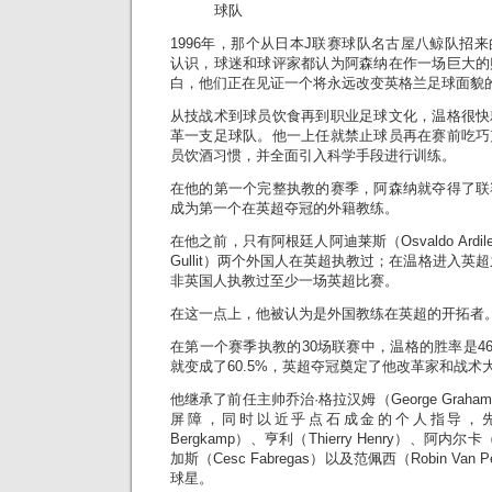
球队
1996年，那个从日本J联赛球队名古屋八鲸队招
认识，球迷和球评家都认为阿森纳在作一场巨大的
白，他们正在见证一个将永远改变英格兰足球面貌
从技战术到球员饮食再到职业足球文化，温格很快
革一支足球队。他一上任就禁止球员再在赛前吃巧
员饮酒习惯，并全面引入科学手段进行训练。
在他的第一个完整执教的赛季，阿森纳就夺得了联
成为第一个在英超夺冠的外籍教练。
在他之前，只有阿根廷人阿迪莱斯（Osvaldo Ardi
Gullit）两个外国人在英超执教过；在温格进入英超
非英国人执教过至少一场英超比赛。
在这一点上，他被认为是外国教练在英超的开拓者
在第一个赛季执教的30场联赛中，温格的胜率是46
就变成了60.5%，英超夺冠奠定了他改革家和战术
他继承了前任主帅乔治·格拉汉姆（George Gra
屏障，同时以近乎点石成金的个人指导，先后
Bergkamp）、亨利（Thierry Henry）、阿内尔卡（
加斯（Cesc Fabregas）以及范佩西（Robin Va
球星。