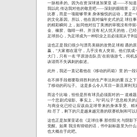
一脉相承的。因为在资深球迷加莱亚 诺——不知
我以此 传达我对他的敬意吧——深刻的眼睛里，足
比赛，而是一项能够带来 身体愉悦的运动，更是一
的文化基因。所以，他在面对编年史式的足 球往
的精彩瞬间 上，如同他对拉丁美洲的审视没有停留
金、橡胶、咖啡一样。并没有
杞人忧天的他，已经
足球担心，为足球成为一种职业之后必须屈从于利
这也正是我们很少与漂亮美丽的攻势足球相 遇的
赢，“大家都在退守，几乎没有人突前。他们筑成
大门，只有一名‘平原游击队员’在前场游弋，伺机反
诙谐而不失讽刺的叙述。
此外，我还一直记着他在《移动的药箱》里 的一段
在不择手段都要取得胜利的生产率法则的重 压之
了移动的药坛子。 这是多么令人耳目一新且犀利无
而这个比喻，恰恰是所有球员必须面对的一 道难
一个悲剧式缩影。事实上，与“药坛子”息息相关的
与商业化已经让应该由足球带来的身体享受、精
殆 尽了，剩下的只是越来越完善的联赛机制和可
这也正是加莱亚诺在《足球往事:那些阳光 与阴影
觉醒。如果 我没有猜错的话，书中副标题里为什么会
也大概在于此吧。