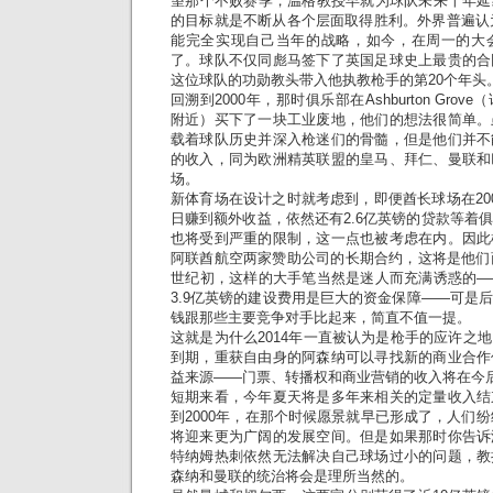
望那个不败赛季，温格教授早就为球队未来十年延
的目标就是不断从各个层面取得胜利。外界普遍认为
能完全实现自己当年的战略，如今，在周一的大
了。球队不仅同彪马签下了英国足球史上最贵的合
这位球队的功勋教头带入他执教枪手的第20个年头
回溯到2000年，那时俱乐部在Ashburton Gr
附近）买下了一块工业废地，他们的想法很简单。
载着球队历史并深入枪迷们的骨髓，但是他们并不
的收入，同为欧洲精英联盟的皇马、拜仁、曼联和
场。
新体育场在设计之时就考虑到，即便酋长球场在20
日赚到额外收益，依然还有2.6亿英镑的贷款等着
也将受到严重的限制，这一点也被考虑在内。因此
阿联酋航空两家赞助公司的长期合约，这将是他们
世纪初，这样的大手笔当然是迷人而充满诱惑的—
3.9亿英镑的建设费用是巨大的资金保障——可是
钱跟那些主要竞争对手比起来，简直不值一提。
这就是为什么2014年一直被认为是枪手的应许之
到期，重获自由身的阿森纳可以寻找新的商业合作
益来源——门票、转播权和商业营销的收入将在今
短期来看，今年夏天将是多年来相关的定量收入结
到2000年，在那个时候愿景就早已形成了，人们纷
将迎来更为广阔的发展空间。但是如果那时你告诉
特纳姆热刺依然无法解决自己球场过小的问题，教
森纳和曼联的统治将会是理所当然的。