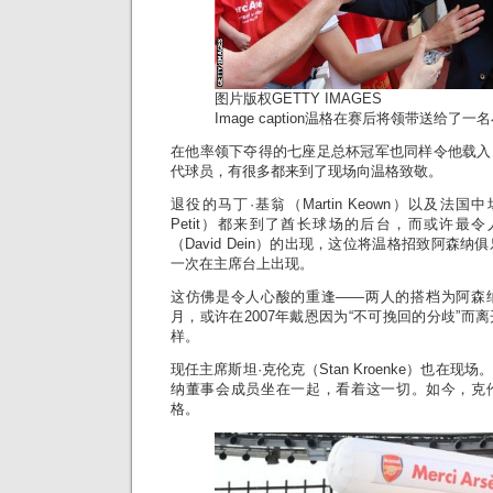
图片版权
GETTY IMAGES
Image caption
温格在赛后将领带送给了一名
在他率领下夺得的七座足总杯冠军也同样令他载入
代球员，有很多都来到了现场向温格致敬。
退役的马丁·基翁（Martin Keown）以及法国中
Petit）都来到了酋长球场的后台，而或许最
（David Dein）的出现，这位将温格招致阿森纳
一次在主席台上出现。
这仿佛是令人心酸的重逢——两人的搭档为阿森
月，或许在2007年戴恩因为“不可挽回的分歧”而
样。
现任主席斯坦·克伦克（Stan Kroenke）也在
纳董事会成员坐在一起，看着这一切。如今，克
格。