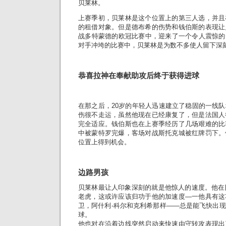
贝莱林。
上赛季初，贝莱林是这个位置上的第三人选，并且
的租借对象。但是德布希的伤势和钱伯斯的表现让
战多特蒙德的欧冠比赛中，迎来了一个令人震惊的
对手冲垮的比赛中，贝莱林是为数不多使人留下深
恭喜拉神在奉献助攻后终于获得进球
在那之后，20岁的年轻人迅速建立了稳固的一线
伤很不走运，虽然他现在已经康复了，但是法国人
完全适应。钱伯斯也在上赛季经历了几场艰难的比
中被蒙特罗完爆，客场对战斯托克城被红牌罚下。
位置上得到机会。
边路男孩
贝莱林最让人印象深刻的就是他惊人的速度。他在
老虎，这或许应该归功于他的加速度—一他具有这
卫，阿什利-科尔和克利希那样——总是能飞快出
球。
他也对在沿着边线突然启动来快速由守转攻表现出