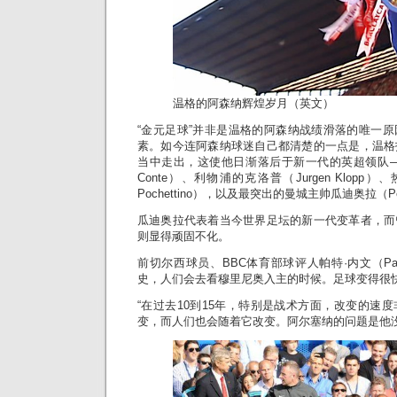
温格的阿森纳辉煌岁月（英文）
“金元足球”并非是温格的阿森纳战绩滑落的唯一
素。如今连阿森纳球迷自己都清楚的一点是，温格
当中走出，这使他日渐落后于新一代的英超领队——切
Conte）、利物浦的克洛普（Jurgen Klopp）、
Pochettino），以及最突出的曼城主帅瓜迪奥拉（Pep 
瓜迪奥拉代表着当今世界足坛的新一代变革者，而
则显得顽固不化。
前切尔西球员、BBC体育部球评人帕特·内文（Pat 
史，人们会去看穆里尼奥入主的时候。足球变得很快
“在过去10到15年，特别是战术方面，改变的速
变，而人们也会随着它改变。阿尔塞纳的问题是他没