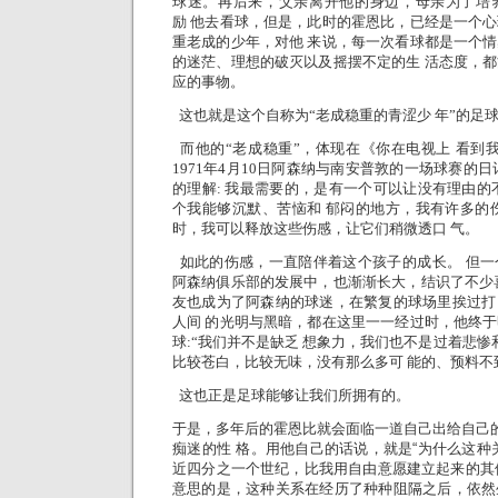
球迷。再后来，父亲离开他的身边，母亲为了培
励 他去看球，但是，此时的霍恩比，已经是一个
重老成的少年，对他 来说，每一次看球都是一个
的迷茫、理想的破灭以及摇摆不定的生 活态度，
应的事物。
这也就是这个自称为“老成稳重的青涩少 年”的足
而他的“老成稳重”，体现在《你在电视上 看到
1971年4月10日阿森纳与南安普敦的一场球赛的
的理解: 我最需要的，是有一个可以让没有理由的
个我能够沉默、苦恼和 郁闷的地方，我有许多的
时，我可以释放这些伤感，让它们稍微透口 气。
如此的伤感，一直陪伴着这个孩子的成长。 但一
阿森纳俱乐部的发展中，也渐渐长大，结识了不少
友也成为了阿森纳的球迷，在繁复的球场里挨过打
人间 的光明与黑暗，都在这里一一经过时，他终
球:“我们并不是缺乏 想象力，我们也不是过着悲惨
比较苍白，比较无味，没有那么多可 能的、预料不
这也正是足球能够让我们所拥有的。
于是，多年后的霍恩比就会面临一道自己出给自己的
痴迷的性 格。用他自己的话说，就是“为什么这种
近四分之一个世纪，比我用自由意愿建立起来的其他
意思的是，这种关系在经历了种种阻隔之后，依然