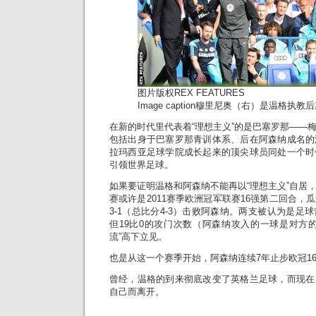
图片版权
REX FEATURES
Image caption
穆里尼奥（右）是温格执教后
在新的时代里代表着“理想主义”的是巴塞罗那——
包括出身于巴塞罗那青训体系、后在阿森纳成名的
拉玛西亚足球学院成长起来的顶尖球员同处一个时
引领世界足球。
如果要证明温格和阿森纳不能再以“理想主义”自居
赛或许是2011赛季欧洲冠军联赛16强第二回合，
3-1（总比分4-3）击败阿森纳。两支被认为是足
但19比0的攻门次数（阿森纳攻入的一球是对方
流”高下立见。
也是从这一个赛季开始，阿森纳连续7年止步欧冠1
曾经，温格的到来彻底改变了英格兰足球，而现在
自己而离开。