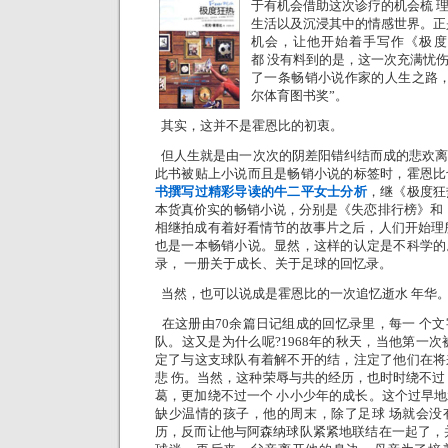
于有机会借助这次诊疗的机会梳 
生活以及沉浸其中的情感世界。正
机会，让他开始着手写作《极度
都 没有料到的是，这一次充满忧
了一条畅销小说作家的人生之路，
尔体育图书奖”。
其实，这并不是霍恩比的初衷。
但人生就是由一次次的阴差阳错纠结而成的悲欢
此书被贴上小说而且是畅销小说的标签时，霍恩比
书撰写过精彩导读的牛二平女士分析
，继《极度狂
本货真价实的畅销小说，分别是《失恋排行榜》和
相继拍成有着好看情节的故事片之后，人们开始理
也是一本畅销小说。显然，这样的认定是不科学的
录， 一册关于成长、关于足球的回忆录。
当然，也可以说成是霍恩比的一次追忆逝水 年华
在这册由70余篇日记组成的回忆录里，每一 个
队。这又是为什么呢?1968年的秋天，当他第一次
定了与这支球队有着解不开的结，注定了他们在将
悲 伤。当然，这种荣辱与共的经历，也时时绕不过
葛，更加绕不过一个 小小少年的成长。这个过早
缺少温情的孩子，他的周末，除了足球 场就会没
历，反而让他与阿森纳球队紧紧地联结在一起了，