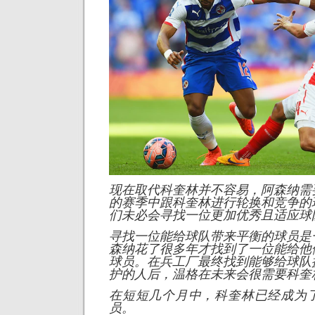
现在取代科奎林并不容易，阿森纳需
的赛季中跟科奎林进行轮换和竞争的
们未必会寻找一位更加优秀且适应球
寻找一位能给球队带来平衡的球员是
森纳花了很多年才找到了一位能给他
球员。在兵工厂最终找到能够给球队
护的人后，温格在未来会很需要科奎
在短短几个月中，科奎林已经成为
员。