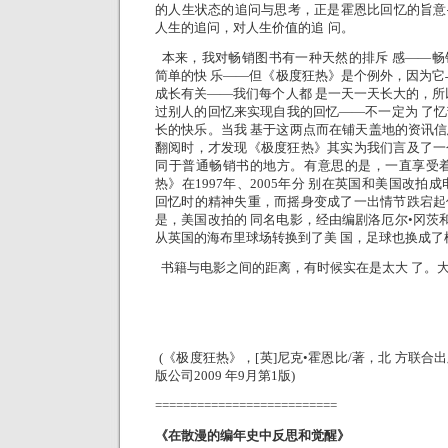
的人生状态的追问与思考，正是霍恩比回忆的旨意
人生的追问，对人生价值的追 问。
本来，我对畅销图书有一种天然的排斥 感——畅
简单的快 乐——但《极度狂热》是个例外，因为它
成长有关——我们每个人都 是一天一天长大的，所
过别人的回忆来实现自我的回忆——不一定为 了
长的快乐。当我 基于这两点而在铺天盖地的资讯
翻阅时，才发现《极度狂热》其实为我们言及了一
同于普通畅销书的地方。有意思的是，一直享受着
热》在1997年、2005年分 别在英国和美国改拍
回忆时的精神失重，而摇身变成了一出情节跌宕起
是，美国改拍的 同名电影，经由编剧洛厄尔•冈茨和
从英国的海布里球场转换到了美 国，足球也换成了
书籍与电影之间的距离，有时候实在是太大 了。
(《极度狂热》，[英]尼克•霍恩比/著，北
方联合出
版公司2009
年9月第1版)
==========================
《在散漫的编年史中反思和觉醒
》