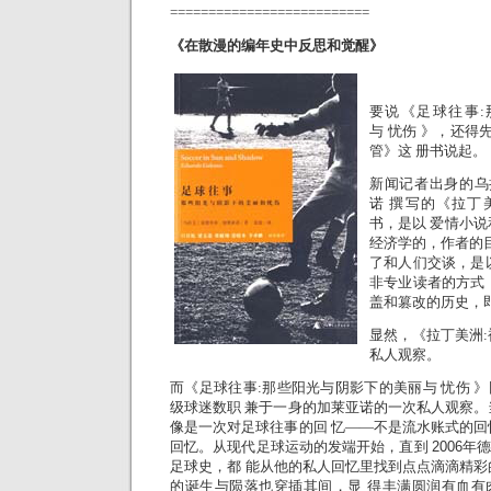
==========================
《在散漫的编年史中反思和觉醒
》
要说《足球往事:
与 忧伤 》，还得
管》这 册书说起。
新闻记者出身的乌
诺 撰写的《拉丁
书，是以 爱情小
经济学的，作者的目
了和人们交谈，是
非专业读者的方式
盖和篡改的历史，即
显然，《拉丁美洲:
私人观察。
而《足球往事:那些阳光与阴影下的美丽与 忧伤 
级球迷数职 兼于一身的加莱亚诺的一次私人观察。
像是一次对足球往事的回 忆——不是流水账式的回
回忆。从现代足球运动的发端开始，直到
2006
足球史，都 能从他的私人回忆里找到点点滴滴精彩
的诞生与陨落也穿插其间，显 得丰满圆润有血有