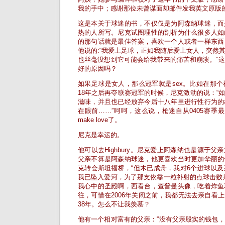
我的手中；感谢那位未曾谋面却邮件发我英文原版的ki
这是本关于球迷的书，不仅仅是为阿森纳球迷，而
热的人所写。尼克试图理性的剖析为什么很多人如
的那句话就是最佳答案，喜欢一个人或者一样东西
他说的:“我爱上足球，正如我随后爱上女人，突然
也丝毫没想到它可能会给我带来的痛苦和崩溃。”
好的原因吗？
如果足球是女人，那么冠军就是sex。比如在那个神奇
18年之后再夺联赛冠军的时候，尼克激动的说：“
滋味，并且也已经放弃今后十八年里进行性行为的
在眼前……”呵呵，这么说，枪迷自从0405赛季
make love了。
尼克是幸运的。
他可以去Highbury。尼克爱上阿森纳也是源于
父亲不算是阿森纳球迷，他更喜欢当时更加华丽的
克转会斯坦福桥，“但木已成舟，我对6个进球以
我已坠入爱河，为了那支依靠一粒补射的点球击败
我心中的圣殿啊，西看台，查普曼头像，吃着炸鱼
往，可惜在2006年关闭之前，我都无法去亲自看
38年。怎么不让我羡慕？
他有一个相对富有的父亲：“没有父亲殷实的钱包