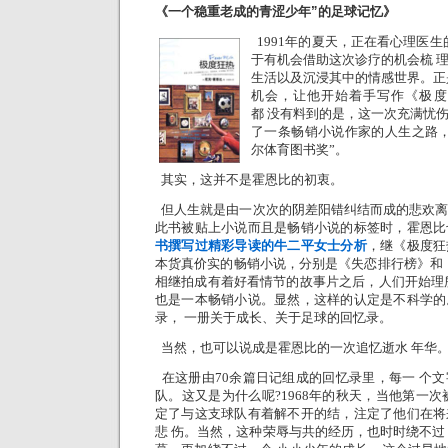
《一个稳重老成的青涩少年”的足球记忆》
1991年的夏天，正在看心理医生
于有机会借助这次诊疗的机会梳 
生活以及沉浸其中的情感世界。正
机会，让他开始着手写作《极度
都 没有料到的是，这一次充满忧
了一条畅销小说作家的人生之路，
尔体育图书奖”。
其实，这并不是霍恩比的初衷。
但人生就是由一次次的阴差阳错纠结而成的悲欢
此书被贴上小说而且是畅销小说的标签时，霍恩比
书撰写过精彩导读的牛二平女士分析
，继《极度狂
本货真价实的畅销小说，分别是《失恋排行榜》和
相继拍成有着好看情节的故事片之后，人们开始理
也是一本畅销小说。显然，这样的认定是不科学的
录， 一册关于成长、关于足球的回忆录。
当然，也可以说成是霍恩比的一次追忆逝水 年华
在这册由70余篇日记组成的回忆录里，每一 个
队。这又是为什么呢?1968年的秋天，当他第一次
定了与这支球队有着解不开的结，注定了他们在将
悲 伤。当然，这种荣辱与共的经历，也时时绕不过