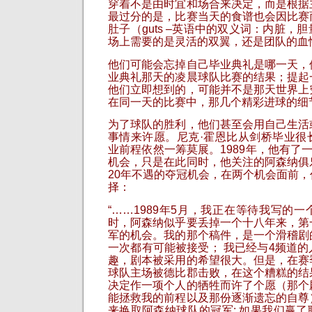
穿着不是由时宜和场合来决定，而是根据
最过分的是，比赛当天的食谱也会因比赛
肚子（guts –英语中的双义词：内脏，
场上需要的是灵活的双翼，还是团队的血
他们可能会忘掉自己毕业典礼是哪一天，
业典礼那天的凌晨球队比赛的结果；提起
他们立即想到的，可能并不是那天世界上
在同一天的比赛中，那几个精彩进球的细
为了球队的胜利，他们甚至会用自己生活
事情来许愿。尼克·霍恩比从剑桥毕业很
业前程依然一筹莫展。1989年，他有了一
机会，只是在此同时，他关注的阿森纳俱
20年不遇的夺冠机会，在两个机会面前
择：
“……1989年5月，我正在等待我写的
时，阿森纳似乎要丢掉一个十八年来，第
军的机会。我的那个稿件，是一个滑稽剧
一次都有可能被接受； 我已经与4频道
趣，剧本被采用的希望很大。但是，在赛
球队主场被德比郡击败，在这个糟糕的结
决定作一项个人的牺牲而许了个愿（那个
能拯救我的前程以及那份逐渐遗忘的自尊
来换取阿森纳球队的冠军: 如果我们赢