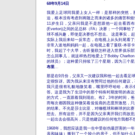
68年9月14日
我爱上足球同我爱上女人一样：是那样的突然，
迫，根本没有考虑到将随之而来的诸多的痛苦和烦
11岁生日，父亲问我是不是想跟他一起去看西布朗姆(
(Everton)之间的足总杯（FA）决赛；一个同事
球不感兴趣，即使是决赛也不想去。 这是事实，
实际上我后来却一反常态，在电视上从头到尾看了
非常入迷地和妈妈一起，在电视上看了曼联-本菲卡(Be
时，我起了个大早，去听曼联怎样进入世界俱乐部
怎么回事儿，就这样热烈地爱上了Bobby Charlton 
的球员）；这种爱只持续了三个星期，因为三个星
布里
…
那是在9月份，父亲又一次建议我和他一起去看足
定很惊讶。因为我从来没有赞同过他的任何建议，
我只是很有礼貌地微笑着，嘴里哼哼哈哈，表示
答。这是我为了生活中的那个特殊时期发明的表达
的方式，一直跟着我到现在。有2，3年的时间，
而每次都因我这种微笑着耸耸肩的态度所激怒，只
的结果。不光是莎士比亚，对橄榄球和棒球的比赛
想去。所有这些，并不是因为父亲离开我们而故意
一起出去会很高兴，只是他建议的任何地方我都不
1968年，我想应该是我一生中受创伤最厉害的一
亲和妹妹）搬到了一个较小的房子，但不知什么