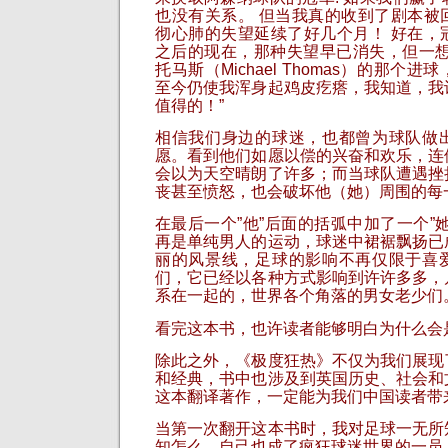
也没有关系。 但当我真的收到了剧本被
彻心肺的失望延续了好几个月！ 好在，
之后的现在，那种失望早已消失，但一想
托马斯（Michael Thomas）的那个
至今仍使我浑身起鸡皮疙瘩，我知道，我
值得的！”
相信我们身边的球迷，也都曾为球队做
愿。看到他们如愿以偿的兴奋和欢乐，连
会以为天空晴朗了许多；而当球队遭遇挫
丧甚至愤怒，也会破坏他（她）周围的每
在最后一个”他”后面的括弧中加了一个”
再是单纯男人的运动，球迷中裙裾飘扬已
丽的风景线，足球的影响不再仅限于喜
们，它已经以各种方式影响到许许多多，
系在一起的，世界各个角落的男女老少们
看完这本书，也许读者能够明白为什么会
除此之外，《极度狂热》不仅为我们展现
和经典，书中也涉及到英国历史、社会和
这本翻译著作，一定能为我们中国读者带
当第一次翻开这本书时，我对足球一无所
知怎么，自己也成了疯狂球迷世界的一员