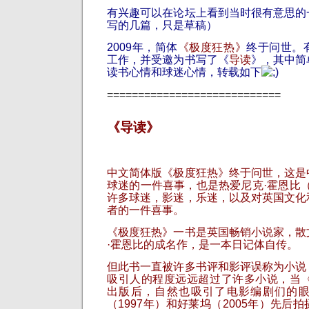
有兴趣可以在论坛上看到当时很有意思的
写的几篇，只是草稿）
2009年，简体
《极度狂热》
终于问世。
工作，并受邀为书写了《
导读
》，其中简
读书心情和球迷心情，转载如下
============================
《导读》
中文简体版《极度狂热》终于问世，这是
球迷的一件喜事，也是热爱尼克·霍恩比（Nic
许多球迷，影迷，乐迷，以及对英国文化
者的一件喜事。
《极度狂热》一书是英国畅销小说家，散
·霍恩比的成名作，是一本日记体自传。
但此书一直被许多书评和影评误称为小说
吸引人的程度远远超过了许多小说，当《
出版后，自然也吸引了电影编剧们的
（1997年）和好莱坞（2005年）先后