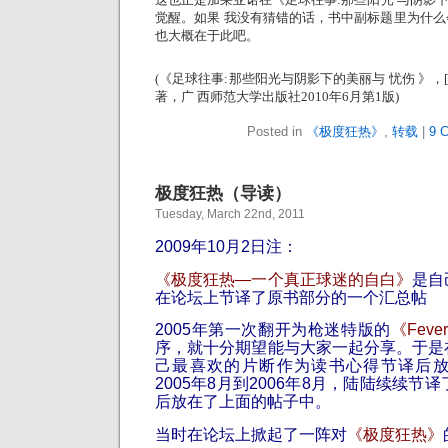
觉醒。如果 我没有猜错的话，书中副标题里为什么会
也大概在于此吧。
(《足球往事:那些阳光与阴影下的美丽与 忧伤 》，[
著，广 西师范大学出版社2010年6月第1版)
Posted in
《极度狂热》
,
转载
|
9 
极度狂热（导读）
Tuesday, March 22nd, 2011
2009年10月2日注：
《
极度狂热—一个真正球迷的自白
》
是自
在论坛上节译了原书部分的一个汇总帖
2005年第一次翻开为枪迷特版的
《Fever
序，就十分期望能与大家一起分享。于是
己最喜欢的片断作为读书心得节译后
2005年8月到2006年8月，陆陆续续节
后放在了上面的帖子中。
当时在论坛上掀起了一阵对
《极度狂热》