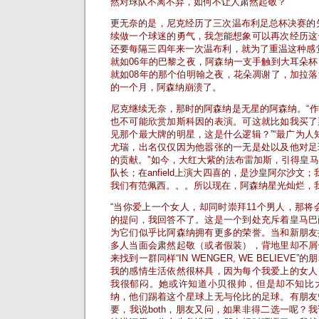
然对球队不离不弃，如何不让人肃然起敬？
更无奈的是，尼克经历了三次温布利足总杯决赛的
续做一个球迷的勇气，我怎能想象可以再次经历这
还要每隔三四年来一次温布利，就为了重温这种感
就如06年的巴黎之夜，阿森纳一支手触到大耳朵
就如08年的那个伯明翰之夜，花朵凋谢了，加拉
的一个月，阿森纳崩溃了。
尼克继续无奈，那时的阿森纳是无星的阿森纳。“
也不可能欣赏加斯科因的表演。可这就比如我买了
见那个最大牌的明星，这是什么逻辑？”“最广为人
尤瑞，出名仅仅因为他嚣张的一无是处以及他对足
的贡献。”如今，大红大紫的法布雷加斯，引得皇
队长；在anfield上演大四喜的，是沙皇阿尔沙文
我们有范佩西。。。所以现在，阿森纳星光灿烂，
“当你爱上一个女人，却同时崇拜11个男人，那将
的提问，我回答不了。这是一个到处充斥着皇马巴
为它们似乎比阿森纳拥有更多的荣誉。当和新朋友
多人当面会肃然起敬（或者假装），背地里却不屑
来找到一群同样“IN WENGER, WE BELIEV
我的感情生活依然很杯具，因为每个我爱上的女人
我很郁闷。她或许知道小贝很帅，但是却不知比
纳，他们踢着这个星球上无与伦比的足球。有朋友
要，我说both，朋友又问，如果非得二选一呢？