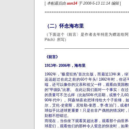
[
本帖最后由
asn14
于 2008-5-13 11:14 编辑
]
====================================
（二）怀念海布里
（下面这个《前言〉是作者去年特意为赠送给阿森
Pitch》所写）
——————————————————————–
《前言》
1913年- 2006年，海布里
1992年，“极度狂热”首次出版，而最近13年来
远远超过在此之前的60个年头! 1992年时，你
端，还可以像你的父亲和祖父一样，观看由英国教
的“甲级队”比赛。 在此让我们面对一个事实：在
的质量可不怎么样（比如50年代后期，或整个儿60
90年代中）。阿森纳喜欢把球传给大个子前锋，如
尔，艾伦-史密斯，尼埃勒-奎恩，李-查泊门，或者
球似乎比进球更重要！只是在非产偶然的情况时，
刻都不想错过。
而现在，当你坐下观看英超比赛，观看那个由世界
球星们，观看他们的那种令人窒息的快攻时，如果