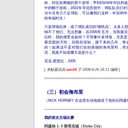
杯，对抗埃弗顿的那个进球；亨利03/04年对抗利
中的帽子游戏；2002年夺冠庆祝中，球队队员们对
当今没有几个足球队，可以像我们这样：年轻和年
的幸福时光！
只是球场自身，成了球队成功的“牺牲品”。太多人
纳不了他们。无法想象，在2006年五月，当我最
位时，我的感受会如何？尽管像许多球迷，尤其是
着悲观的天性，但我却深知，接下来的几年，将
的！如果这不是对我们告别美丽的海布里时，所
话，我真不知道哪又该是什么？
尼克-霍恩比，2005
[
本帖最后由
asn14
于 2008-8-26 18:13 编辑
]
====================================
（三）初会海布里
（NICK HORNBY 在这里生动地描述了他初识阿
——————————————————————
我的首次主场比赛
阿森纳 1- 0 斯塔克城（Stoke City
）