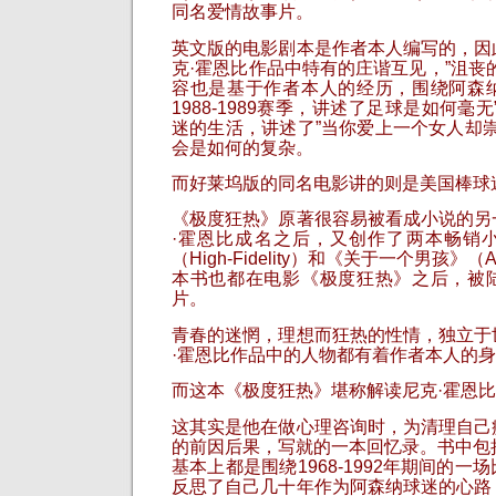
同名爱情故事片。
英文版的电影剧本是作者本人编写的，因
克·霍恩比作品中特有的庄谐互见，”沮丧
容也是基于作者本人的经历，围绕阿森
1988-1989赛季，讲述了足球是如何毫
迷的生活，讲述了”当你爱上一个女人却崇
会是如何的复杂。
而好莱坞版的同名电影讲的则是美国棒球
《极度狂热》原著很容易被看成小说的另
·霍恩比成名之后，又创作了两本畅销
（High-Fidelity）和《关于一个男孩》（A
本书也都在电影《极度狂热》之后，被
片。
青春的迷惘，理想而狂热的性情，独立于
·霍恩比作品中的人物都有着作者本人的
而这本《极度狂热》堪称解读尼克·霍恩
这其实是他在做心理咨询时，为清理自己
的前因后果，写就的一本回忆录。书中包
基本上都是围绕1968-1992年期间的
反思了自己几十年作为阿森纳球迷的心路