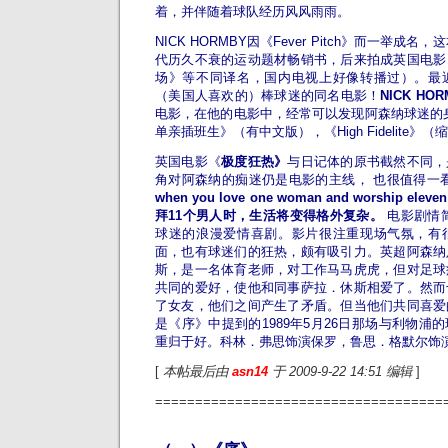
着，并伴随着球队经历风风雨雨。
NICK HORMBY因《Fever Pitch》而一举成
代历久不衰的运动题材畅销书，后来拍成英国电影
场》等不同译名，国内电视上好像转播过）。最
（美国人喜欢的）棒球迷的同名电影！
NICK HOR
电影，在他的电影中，经常可以发现阿森纳球迷的身影（比
单亲插班生》（有中文版），《High Fidelite》（缩写
英国电影《
极度狂热》
与日记体的原书截然不同，
角对阿森纳的痴迷仍是电影的主线， 也很值得一
when you love one woman and worship e
拜11个男人时，生活将变得格外复杂。
电影剧情
球迷的浪漫爱情喜剧。影片很注重现场气氛，有
面，也有球迷们的狂热，颇有吸引力。英超阿森纳
斯，是一名体育老师，对工作马马虎虎，但对足球
共同的爱好，使他和同事萨拉．休斯相爱了。然而
了女友，他们之间产生了矛盾。但当他们共同喜爱
是《序》中提到的1989年5月26日那场与利物浦
重归于好。科林．弗思饰演保罗，鲁思．格默尔饰
[
本帖最后由
asn14
于 2009-9-22 14:51 编辑
]
====================================