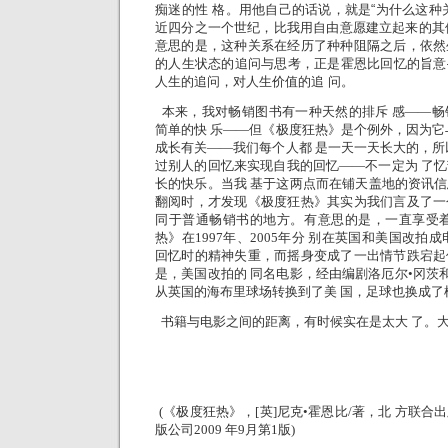
痴迷的性 格。用他自己的话说，就是“为什么这种
近四分之一个世纪，比我用自由意愿建立起来的其他
意思的是，这种关系在经历了种种阻隔之后，依然
的人生状态的追问与思考，正是霍恩比回忆的旨意
人生的追问，对人生价值的追 问。
本来，我对畅销图书有一种天然的排斥 感——畅
简单的快 乐——但《极度狂热》是个例外，因为它
成长有关——我们每个人都 是一天一天长大的，所
过别人的回忆来实现自我的回忆——不一定为 了
长的快乐。当我 基于这两点而在铺天盖地的资讯
翻阅时，才发现《极度狂热》其实为我们言及了一
同于普通畅销书的地方。有意思的是，一直享受着
热》在1997年、2005年分 别在英国和美国改拍
回忆时的精神失重，而摇身变成了一出情节跌宕起
是，美国改拍的 同名电影，经由编剧洛厄尔•冈茨和
从英国的海布里球场转换到了美 国，足球也换成了
书籍与电影之间的距离，有时候实在是太大 了。
(《极度狂热》，[英]尼克•霍恩比/著，北
方联合出
版公司2009
年9月第1版)