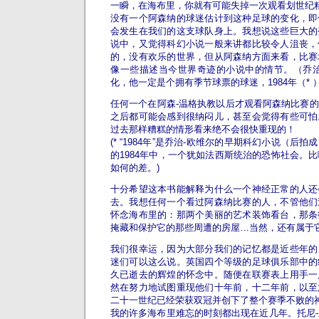
一瞬，在海布里，你就有可能失掉一次观看划世纪
没有一个阿森纳的球迷估计到这种足球的变化，即
会发生在我们的这支球队身上。我想说这些巨大的
说中，又觉得科幻小说一般来讲都比较令人沮丧，
的，没有欢乐的世界，但从阿森纳方面来看，比赛
像一些描述当今世界奇迹的小说中的情节。（乔治
化，他一定是个拥有季节球票的球迷，1984年（* 
任何一个在阿森-温格执教以后才观看阿森纳比赛
之后都可能会感到很纳闷儿，甚至会觉得有些可怕
过去那样糟糕的情形看来绝不会很快重现的！
(* “1984年”是乔治-欧维尔的早期科幻小说（后
的1984年中，一个犹如法西斯统治的恐怖社会。比
如何的差。)
十分希望这本书能解释为什么一个神经正常的人还
去。我想任何一个看过阿森纳比赛的人，不管他们
怀念海布里的：那两个美丽的艺术装饰看台，那条
掩藏和保护它的那些周遭的房屋…当然，还有属于
我们很幸运，因为大部分我们的记忆都是近些年的
迷们可以这么说。英国四个等级的足球俱乐部中的
久已逝去的辉煌的怀念中。随便在联赛表上用手一
然在努力地试图重现他们十年前，十二年前，以至
二十一世纪已经荣获双冠并创下了整个赛季不败的
我的许多海布里难忘的时刻都出现在近几年。托尼-