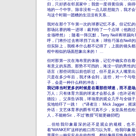
归，只好挤在邻居家中；我曾一度得黄疸病，病得
地的一个中学。除非没有一点儿联想能力，我才会
与这个时期一团糟的生活没有关系…
我对在那个下午第一次的球赛记忆不多。但记忆的
那场比赛的唯一进球：裁判给了一个点球（他跑过
全场哗然）；随着一阵沉默，Terry Neill将球
呼，门将扑过去将球挡了出来；球恰巧落在Neill
但实际上，我根本什么都不记得了，上面的镜头都
程中相似的场面想象出来的！
…
但对那第一次在海布里的体验，记忆中确实存在着
有意义的东西。那势不可挡的，淹没一切的男性的浪
语言（那些词我以前也听过，但不是从大人嘴里出
只是在多少年后，我才体会到，这些，对一个与母
子，会是一种什么样的冲击；
我记得当时更多的时候是在看那些球迷，而不是场
万人；只有体育方面的球迷才会那么多（也许还有迈
德拉）。父亲告诉我，球场里的观众几乎与全镇子
实地给吓了一跳！
（*译者注： Mick Jagge
外话：文艺体育界的爵爷可真不少，女皇虽然也给
人，不能称Sir.，不过“教授”可能更确切吧)
…但给我印象最深的还不是观众的规模，也不
着“WANKER”这样的粗口而习以为常。给我印象
显露出一种实实在在的怨恨，都好像很后悔身临球