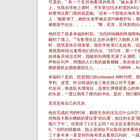
可及的。” 有一个支持他看球的母亲：“她从来
上，当我在学校上课时，开车穿过结冰积雪的A4
杯赛淘汰赛门票的就是她。”还有一个陪他去海布
上：“她晕倒了，她的女友带她去圣约翰救护站；
祷能追平比分。。。。。。”哦，尼克，足球居然比
他经历了很多幸福的时刻。“当托特纳姆的终场哨
砸到了墙上。”“当查理在足总杯决赛打入制胜入
时，我简直快乐得发晕。我在学校里行走如风，试
辱我那样找出羞辱他们的办法。”1971年，第一个
始准备庆祝仪式时，我能听到周围充满了从酒吧、
声和尖叫声，周围的人们有的披着横幅，有的坐在
都抓紧机会拥抱着陌生人。。。。。。”1989年，Anf
幸福吗？是的，想想我们的unbeated 49时代吧
亨利、皮雷、科尔组成的金三角左路让对手无解，
代名词，铁血队长维埃拉，连拿红牌都是那么的帅
的头发，一度让我有了模仿的冲动。是的，我们都
尼克也有自己的无奈。
他在完成此书的时候，都很无奈的没见过什么叫艺
对阵纽卡斯尔糟糕的零比零”的比赛；他过的全是“
期六下午”。你受得了1-0主义吗？何况尼克看到的
0。“当时的阿森纳，阻止进球似乎比取得进球看得
三十多年来一直坚持到海布里去看那沉闷的，一成