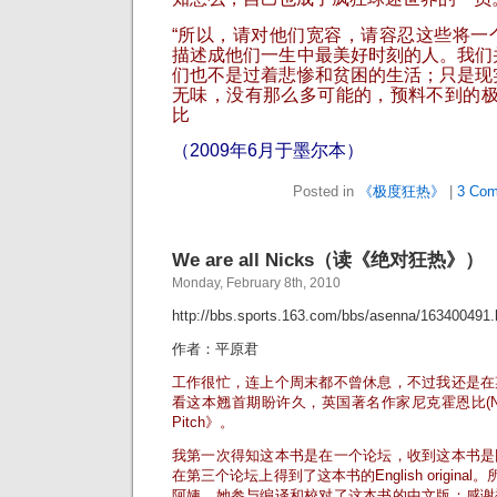
“所以，请对他们宽容，请容忍这些将一
描述成他们一生中最美好时刻的人。我们
们也不是过着悲惨和贫困的生活；只是现
无味，没有那么多可能的，预料不到的极度
比
（2009年6月于墨尔本）
Posted in
《极度狂热》
|
3 Com
We are all Nicks（读《绝对狂热》）
Monday, February 8th, 2010
http://bbs.sports.163.com/bbs/asenna/163400491.
作者：平原君
工作很忙，连上个周末都不曾休息，不过我还是在
看这本翘首期盼许久，英国著名作家尼克霍恩比(Nick 
Pitch》。
我第一次得知这本书是在一个论坛，收到这本书是
在第三个论坛上得到了这本书的English origina
阿姨，她参与编译和校对了这本书的中文版；感谢