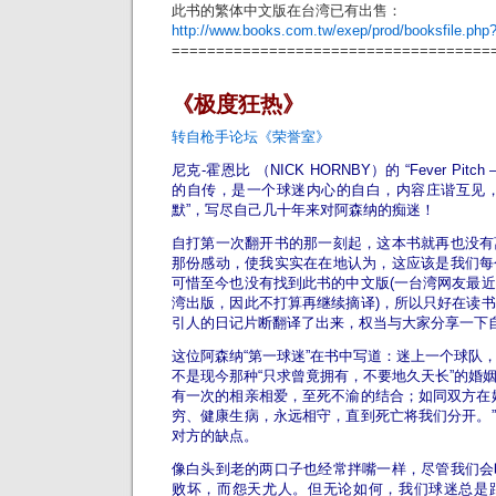
此书的繁体中文版在台湾已有出售：
http://www.books.com.tw/exep/prod/booksfile.ph
====================================
《极度狂热》
转自枪手论坛《荣誉室》
尼克-霍恩比 （NICK HORNBY）的 “Fever Pi
的自传，是一个球迷内心的自白，内容庄谐互见，
默”，写尽自己几十年来对阿森纳的痴迷！
自打第一次翻开书的那一刻起，这本书就再也没有
那份感动，使我实实在在地认为，这应该是我们每
可惜至今也没有找到此书的中文版(一台湾网友最
湾出版，因此不打算再继续摘译)，所以只好在读
引人的日记片断翻译了出来，权当与大家分享一下
这位阿森纳“第一球迷”在书中写道：迷上一个球队
不是现今那种“只求曾竟拥有，不要地久天长”的婚
有一次的相亲相爱，至死不渝的结合；如同双方在
穷、健康生病，永远相守，直到死亡将我们分开。
对方的缺点。
像白头到老的两口子也经常拌嘴一样，尽管我们会
败坏，而怨天尤人。但无论如何，我们球迷总是