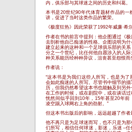
内，俱乐部与其球迷之间的历史和纠葛。
本书是20世纪90年代体育题材作品的
讲，促进了当时这类作品的繁荣。
《极度狂热》因此荣获了1992年威廉·
作者在书的前言中提到：他企图通过《极
去剖析他自己痴迷的性格。企图说明为什
建立起来的这种和一个足球俱乐部的关系
分之一个世纪，比任何他自愿涉入的人际
种关系能历经种种异议，沮丧甚至怨恨而
作者说：
“这本书是为我们这些人所写，也是为了
会如此痴迷的人所写。尽管书中细节的描
历，但我仍然希望这本书也能触及到另外
在工作的时候，或在剧院中，或在谈话过
恍然间似乎回到10年，15年甚至20年
凌空踢入球网右上角的劲射。”
但这本书出版后的影响，远远超越了作者
他不再只是为足球迷而写，也不只是为那
们所写，相信任何球迷，影迷，乐迷 –