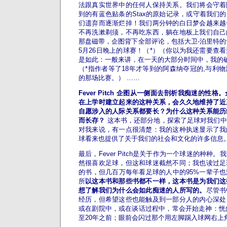
法跟真实世界中的任何人保持关系。我们将会守着
到的有蓝色贴条的Stax的原始记录，或守着我们
们遗弃而逐渐烂掉！我们两分钟的白日梦会越来越
不再洗漱剃须，不再吃东西，躺在地板上我们自己
那盘磁带，企图背下全部评论，包括大卫-泊里特的专
5月26日晚上的球赛！（*）（你以为我还需要查
是如此：一般来讲，在一天的大部分时间中，我的
（*指作者等了18年才等到的阿森纳夺冠的,与利
的那场比赛。）
……
Fever Pitch 企图从一侧面去剖析我痴迷的性
在上学时建立起来的这种关系，会久久地维持了近
自愿涉入的人际关系都要长？为什么这种关系能历
而长存？
这本书，还部分地，探索了足球对我们中
对我来说，有一点很清楚：我的这种执迷显示了我
球看来也提供了关于我们的社会和文化的许多信息
最后，Fever Pitch是关于作为一个球迷的种种
然很喜欢足球，但这和球迷截然不同；我也读过足
的书，但几百万每年看足球的人中的95%一辈子
所
以这本书和那些书都不一样，这本书是为我们这
想了解我们为什么会如此痴迷的人所写的。
尽管书
经历，但希望这些也能触及到一部分人的内心深处
或在剧院中，或在谈话过程中，常会开始走神：恍然
至20年之前；眼前会闪过那个用左脚踢入球网右上