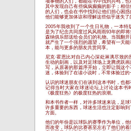
项事物的人们，都能在书中找到共鸣，也
其中发现自己有些疯疯癫癫的影子；相信
的人们，也会在书中找到让他们担心困惑
他们能够更加体谅和理解这些似乎迷失了
2005年我收到了一个生日礼物，一本
是为了纪念共同度过风风雨雨93年的即
森纳俱乐部送给会员们的礼物。当我翻开
就产生了一个强烈的愿望，希望有一天能
本，能与更多的朋友共赏同享。
尼克·霍恩比对自己内心深处淋漓尽致的
生动的刻画，以及对足球场上龙腾虎跃画
写，从原著的那篇序开始，立即让我这个
迷，体验到了在读小说时，不常体验过的
认识的球迷朋友们在谈到这本书时，也都
记得当时大家在球迷论坛上讨论这本书
《极度狂热》的极度狂热的浪潮。
和本书作者一样，对许多球迷来说，足球
许多重要的东西，球迷生活也注定影响到
方面。
他们的年份是以球队的赛季作为单位，他
而改变，球队的比赛甚至左右了他们的着