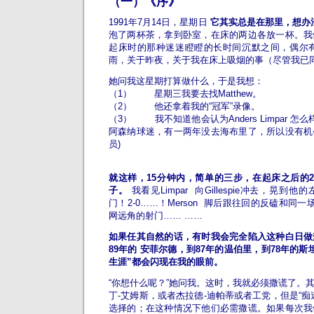
（一）《序》
1991年7月14日，星期日
它其实总是在那里，想办
泡了两杯茶，拿到卧室，在床的两边各放一杯。我
起床时的那种迷迷瞪瞪的长时间沉默之间，偶尔有
雨，关于昨夜，关于我在床上吸烟的事（尽管我已
她问我这星期打算做什么，于是我想：
（1） 星期三我要去找Matthew。
（2） 他还拿着我的“冠军”录像。
（3） 我不知道他会认为Anders Limpar 怎么样
阿森纳球迷，有一两年没去海布里了，所以没有机
员)
就这样，15分钟内，简单的三步，在起床之后的
子。
我看见Limpar 向Gillespie冲去，晃
门！2-0……！Merson 脚后跟往回的反磕和同一
网远角的射门……
……
如果任其自然的话，有时我会完全陷入这种白日做
89年的 安菲尔德，到87年的温伯里，到78年的
生涯”都会闪现在我的眼前。
“你想什么呢？”她问我。
这时，我就必须撒谎了。
丁-艾姆斯，或者杰拉德-迪帕蒂或者工党，但是“痴
选择的；在这种情况下他们必需撒谎。如果每次我