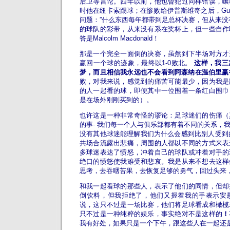
后卫等言论。四年以前，他也曾犯过同样错误，嚷
时他在纽卡索踢球；在惨败给伊普斯维奇之后，Guar
问题：”什么东西每年都带到足总杯决赛，但从来没
的球队的彩带，从来没有系在奖杯上，但一些自作
答是Malcolm Macdonald！
那是一个完全一面倒的决赛，虽然到下半场对方才
赢回一个球的迹象，最终以1-0败北。
这样，我三
梦，而且相信我永远也不会看到阿森纳在温伯里赢
败，对我来说，感觉到的痛苦可能最少，因为我是
的人一起看的球，即便其中一位围着一条红白围巾
是在场外刚刚买到的）。
也许这是一种非常奇怪的谬论：足球迷们的伤痛（
的事- 我们每一个人与俱乐部都有着不同的关系，
没有其他球迷能理解我们为什么会感到比别人受到的
共场合流露出悲痛，周围的人都以不同的方式来表
多球迷表达了愤怒，冲着自己的球队或冲着对手的
绝口的愤怒使我难受和悲哀。我是从来不想去这样
思考，去吞咽苦果，去恢复足够的勇气，回过头来
和我一起看球的那些人，表示了他们的同情，但却
倒饮料，但我拒绝了，他们又握着我的手表示安
说，这只不过是一场比赛，他们将足球看成和橄榄
只不过是一种纯粹的娱乐，事实绝对不是这样的
！
我有好处，如果只是一个下午，跟这些人在一起还