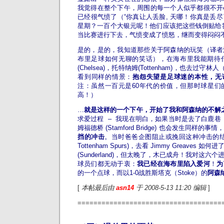
我觉得在整个下午，周围的每一个人似乎都很不开
已经很气愤了（“你真让人丢脸, 天哪！你真是丢尽
星期？一百个大银元呢！他们应该把这些钱倒贴给
当比赛进行下去，气愤变成了愤怒，继而变得闷闷
是的，是的，我知道那些关于阿森纳的玩笑（译者
布里足球如何无聊的笑话），在海布里我能期待
(Chelsea)，托特纳姆(Tottenham)，也去过守林
看到同样的情景：
抱怨失望是足球迷的本性，无
注：虽然一百元是60年代的价值，但那时球星们
高！）
…
就是这样的一个下午，开始了我和阿森纳的不解
求爱过程 – 我现在明白，如果当时是去了白鹿巷（Whit
姆福德桥 (Stamford Bridge) 也会发生同样的事情
挡的冲击
。当时爸爸企图阻止或挽回这种冲击的结
Tottenham Spurs)，去看 Jimmy Greaves
(Sunderland)，但太晚了，木已成舟！我对这
球员们都无动于衷：
我已经在海布里陷入爱河
！
为
的一个点球，而以1-0战胜斯塔克（Stoke）的
阿森
[
本帖最后由
asn14
于 2008-5-13 11:20 编辑
]
====================================