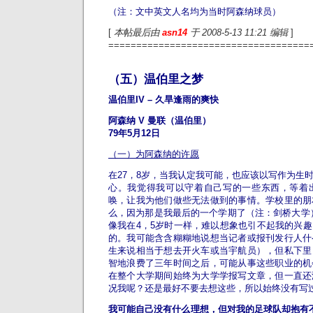
（注：文中英文人名均为当时阿森纳球员）
[
本帖最后由
asn14
于 2008-5-13 11:21 编辑
]
====================================
（五）温伯里之梦
温伯里IV – 久旱逢雨的爽快
阿森纳 V 曼联（温伯里）
79年5月12日
（一）为阿森纳的许愿
在27，8岁，当我认定我可能，也应该以写作为生
心。我觉得我可以守着自己写的一些东西，等着
唤，让我为他们做些无法做到的事情。学校里的朋
么，因为那是我最后的一个学期了（注：剑桥大学
像我在4，5岁时一样，难以想象也引不起我的兴
的。我可能含含糊糊地说想当记者或报刊发行人什
生来说相当于想去开火车或当宇航员），但私下里
智地浪费了三年时间之后，可能从事这些职业的机
在整个大学期间始终为大学学报写文章，但一直还
况我呢？还是最好不要去想这些，所以始终没有写
我可能自己没有什么理想，但对我的足球队却抱有