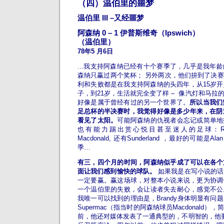
（四）温伯里的噩梦
温伯里 III –又经噩梦
阿森纳 0 – 1 伊普斯维奇（Ipswich）
（温伯里）
78年5 月6日
.
..我支持阿森纳已经有十个赛季了，几乎是我年
森纳只赢过两个奖杯； 另外两次，他们拚到了决
利和失败都是在我支持阿森纳的头四年，从15岁
子，到21岁，生活就完全变了样 – 像汽灯和马拉
好像是属于曾经有过的另一个世界了。
所以当我们
足总杯的半决赛时，我觉得好像是多少年来，在阴
看见了太阳。
可能阿森纳的仇视者会忘记或简单地
也有能力踢出赏心悦目甚至迷人的足球：Rix 和Bra
Macdonald, 还有Sunderland ，最好的可能是A
季…
有三，四个月的时间，阿森纳似乎成了可以在各个
面让我们感到愉快的球队。
如果我是在写小说的话
一定要赢。赢这场球，对整本小说来说，更为协调
一个温伯里的失败，会让读者失去耐心，感觉不公
我唯一可以找到的理由是，Brandy身体明显有问
Supermac（指当时的阿森纳球员Macdonald
前，他还对媒体发表了一通典型的，不明智的，他