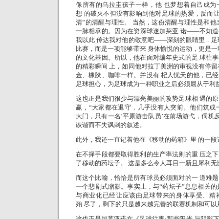
像所有的乌拉圭孩子一样，他 也梦想着自己成为
想 的破灭不但没有影响到他对足球的热爱，反而让
清”的清醒与理性。 当然，这份清醒与理性是和他
一脉相承的。因为在资深球迷加莱亚 诺——不知
我以此 传达我对他的敬意吧——深刻的眼睛里，足
比赛，而是一项能够带来 身体愉悦的运动，更是一
的文化基因。所以，他在面对编年史式的足 球往
的精彩瞬间 上，如同他对拉丁美洲的审视没有停留
金、橡胶、咖啡一样。并没有
杞人忧天的他，已经
足球担心，为足球成为一种职业之后必须屈从于利
这也正是我们很少与漂亮美丽的攻势足球相 遇的
赢，“大家都在退守，几乎没有人突前。他们筑成
大门，只有一名‘平原游击队员’在前场游弋，伺机反
诙谐而不失讽刺的叙述。
此外，我还一直记着他在《移动的药箱》里 的一段
在不择手段都要取得胜利的生产率法则的重 压之
了移动的药坛子。 这是多么令人耳目一新且犀利无
而这个比喻，恰恰是所有球员必须面对的一 道难
一个悲剧式缩影。事实上，与“药坛子”息息相关的
与商业化已经让应该由足球带来的身体享受、精
殆 尽了，剩下的只是越来越完善的联赛机制和可
这也正是加莱亚诺在《足球往事:那些阳光 与阴影