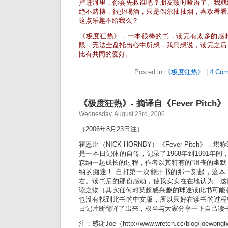
掉进河里，你会先救谁吧？朋友顿时哑语了。我就
绝不赌博，很少喝酒，只是偶尔抽抽烟，喜欢看看
这点乐趣不给我么？
《极度狂热》，一本很棒的书，读完有太多的感
限，无法全盘托出心中所想，我只想说，读完之后
比有共同的爱好。
Posted in
《极度狂热》
|
4 Com
《极度狂热》- 摘译自《Fever Pitch》
Wednesday, August 23rd, 2006
（2006年8月23日注）
霍恩比（NICK HORNBY）《Fever Pitch》
是一本日记体的自传，记录了1968年到1991年间
森纳一起成长的过程，作者以其特有的“沮丧的幽默
纳的痴迷！ 自打第一次翻开书的那一刻起，这本
右。读书后的那份感动，使我实实在在地认为，这
读之物（其实任何对英超感兴趣的球迷读此书可能
也没有找到此书的中文版，所以只好在读书的过程
日记片断翻译了出来，权当与大家分享一下自己读
注：感谢Joe（http://www.wretch.cc/blog/jo