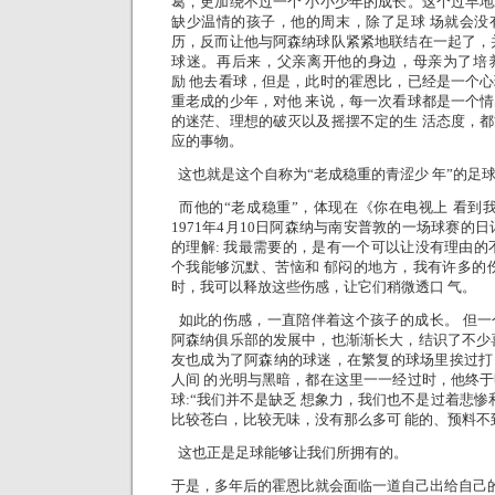
葛，更加绕不过一个 小小少年的成长。这个过早
缺少温情的孩子，他的周末，除了足球 场就会没
历，反而让他与阿森纳球队紧紧地联结在一起了，
球迷。再后来，父亲离开他的身边，母亲为了培
励 他去看球，但是，此时的霍恩比，已经是一个
重老成的少年，对他 来说，每一次看球都是一个
的迷茫、理想的破灭以及摇摆不定的生 活态度，
应的事物。
这也就是这个自称为“老成稳重的青涩少 年”的足
而他的“老成稳重”，体现在《你在电视上 看到
1971年4月10日阿森纳与南安普敦的一场球赛的
的理解: 我最需要的，是有一个可以让没有理由的
个我能够沉默、苦恼和 郁闷的地方，我有许多的
时，我可以释放这些伤感，让它们稍微透口 气。
如此的伤感，一直陪伴着这个孩子的成长。 但一
阿森纳俱乐部的发展中，也渐渐长大，结识了不少
友也成为了阿森纳的球迷，在繁复的球场里挨过打
人间 的光明与黑暗，都在这里一一经过时，他终
球:“我们并不是缺乏 想象力，我们也不是过着悲惨
比较苍白，比较无味，没有那么多可 能的、预料不
这也正是足球能够让我们所拥有的。
于是，多年后的霍恩比就会面临一道自己出给自己的