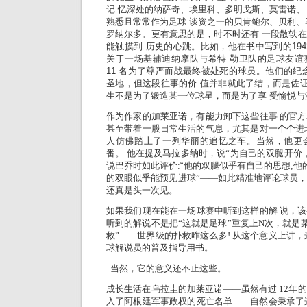
记 忆深处的纳萨奇、埃里科、多明戈斯、莫雷诺、
熟悉且常常作为足球 谈资之一的贝肯鲍尔、贝利、
罗纳尔多。更有意思的是，时不时还有 一段散轶
能触摸到 历史的心跳。比如，他在书中写到的194
关于一场基辅迪纳摩队与希特 勒卫队的足球友谊
11 名为了尊严而战最终被处死的球员。他们的纪
圣地，但这段往事的价 值并非就此了结，而是佐证
生不是为了锻造某一位球星，而是为了享 受愉悦
作为作家的加莱亚诺，有能力卸下这些往事 的官
甚至带着一股日常生活的气息，尤其是对一个个进
人仿佛踏上了一列华丽的追忆之车。当然，他更
番。 他在提及马拉多纳时，说“为自己的双腿开价
说巴乔时如此评价:
“他的双腿似乎有自己的思想;他
的双眼似乎能预见进球”——如
此精准地评论球员
还真是头一次见。
如果我们现在能在一场球赛中听到这样的解 说，
听到的解说不是把“这就是足球”重复上N次，就是某
救”——世界级的扑救咋这么多!
从这个意义上讲，
球解说员的普及指导用书。
当然，它的意义还不止这些。
成长生活在乌拉圭的加莱亚诺——虽然有过 12年
入了阿根廷军事政权的死亡名单——自然会秉承了