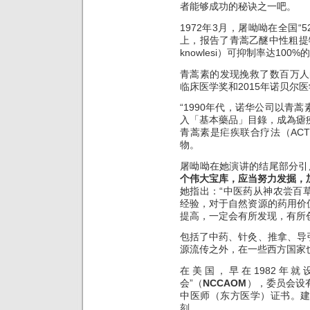
者能够成功的秘诀之一吧。
1972年3月，屠呦呦在全国“
上，报告了青蒿乙醚中性粗提物的
knowlesi）可抑制率达100
青蒿素的发现挽救了数百万人
临床医学奖和2015年诺贝尔
“1990年代，诺华公司以青
入「基本藥品」目錄，成為瘧
青蒿素是疟疾联合疗法（AC
物。
屠呦呦在她演讲的结尾部分引
个伟大宝库，应当努力发掘，
她指出：“中医药从神农尝百
经验，对于自然资源的药用价
提高，一定会有所发现，有所
包括了中药、针灸、推拿、导
源流传之外，在一些西方国家
在美国，早在1982年
会”（
NCCAOM
），委员会设
中医师（东方医学）证书。
刻。