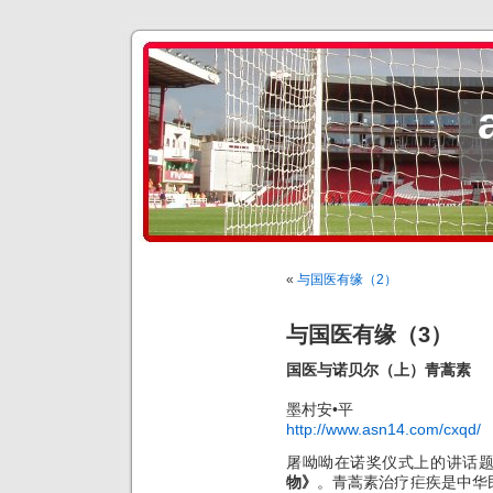
«
与国医有缘（2）
与国医有缘（3）
国医与诺贝尔（上）青蒿素
墨村安•平
http://www.asn14.com/cxqd/
屠呦呦在诺奖仪式上的讲话
物》
。青蒿素治疗疟疾是中华