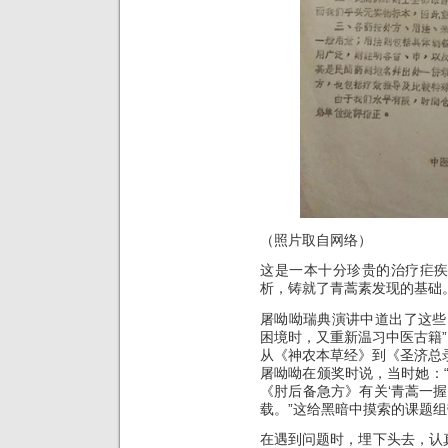
（照片取自网络）
这是一本十分珍贵的治疗疟
析，铸就了青蒿素发现的基础
屠呦呦瑞典演讲中道出了这些
困境时，又重新温习中医古籍”
从《神农本草经》到《圣济总
屠呦呦在颁奖时说，当时她：“
《肘后备急方》有关‘青蒿一握
载。”这给黑暗中摸索的课题
在遇到问题时，埋下头去，认