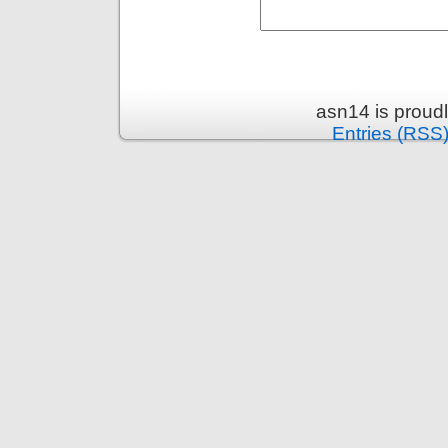
asn14 is proud
Entries (RSS