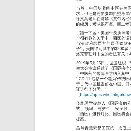
当然，中国培养的中医在美国
求，但还是需要参加执照考试
徐文兵老师在讲解《黄帝内经
的经历，考试很严谨、而主考
（跑一下题：美国针灸执照考
个很有趣的关于中、西医的话
与清政府给西方的庚子赔款
子”，美国得到其中的3200
洛克菲勒对中医的看法有关；
2019年5月25日，世卫组织
生大会审议通过了《国际疾病分类
于中医药的传统医学纳入其中
“ICD-11 包括一个题为‘传
于古代中国且当前在中国、日
证进行了分类。”
（
https://apps.who.int/gb/e
传统医学被纳入《国际疾病
式、频率、有效性、安全性
（西医）进行对比。国医将会
提高。
虽然青蒿素是国医第一次登