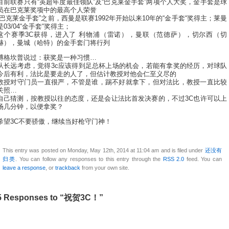
目前联赛只有“英超年度最佳领队”及“巴克莱金手套”两项个人大奖，金手套是球
员在巴克莱奖项中的最高个人荣誉
“巴克莱金手套”之前，西曼是联赛1992年开始以来10年的“金手套“奖得主；莱曼
是03/04“金手套“奖得主；
这个赛季3C获得，进入了 利物浦（雷诺），曼联（范德萨），切尔西（切
赫），曼城（哈特）的金手套门将行列
博格坎普说过：获奖是一种习惯…
从长远考虑，觉得3c应该得到足总杯上场的机会，若能有拿奖的经历，对球队
今后有利，法比是要走的人了，但估计教授对他会仁至义尽的
教授对守门员一直很严，不管是谁，踢不好就拿下，但对法比，教授一直比较
关照…
自己猜测，按教授以往的态度，还是会让法比首发决赛的，不过3C也许可以上
场几分钟，以便拿奖？
希望3C不要骄傲，继续当好枪守门神！
This entry was posted on Monday, May 12th, 2014 at 11:04 am and is filed under
还没有
归类
. You can follow any responses to this entry through the
RSS 2.0
feed. You can
leave a response
, or
trackback
from your own site.
5 Responses to “祝贺3C！”