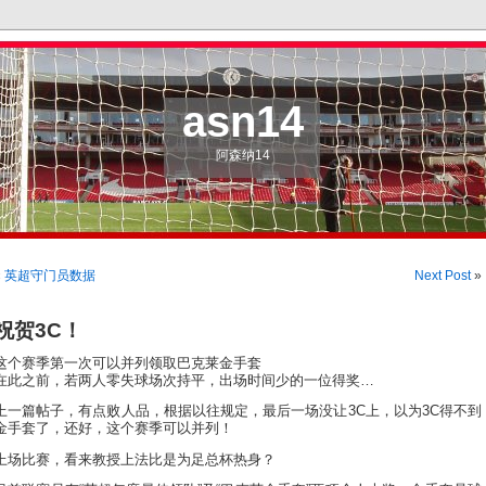
asn14
阿森纳14
«
英超守门员数据
Next Post
»
祝贺3C！
这个赛季第一次可以并列领取巴克莱金手套
在此之前，若两人零失球场次持平，出场时间少的一位得奖…
上一篇帖子，有点败人品，根据以往规定，最后一场没让3C上，以为3C得不到
金手套了，还好，这个赛季可以并列！
上场比赛，看来教授上法比是为足总杯热身？