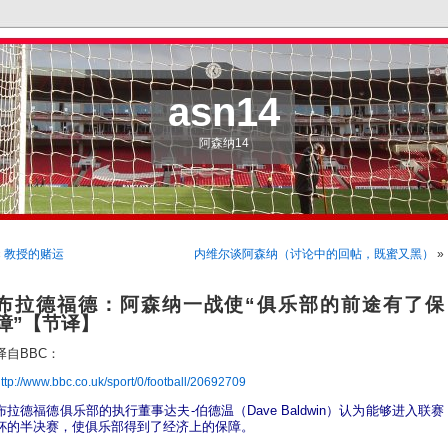
asn14
阿森纳14
«
教授的赌运
内维尔谈阿森纳（讨论中的回帖，既蜜又黑）
»
布拉德福德：阿森纳一战使“俱乐部的前途有了保
障”【节译】
译自BBC：
ttp://www.bbc.co.uk/sport/0/football/20692709
布拉德福德俱乐部的执行董事达夫-伯德温（Dave Baldwin）认为能够进入联赛
杯的半决赛，使俱乐部得到了经济上的保障。