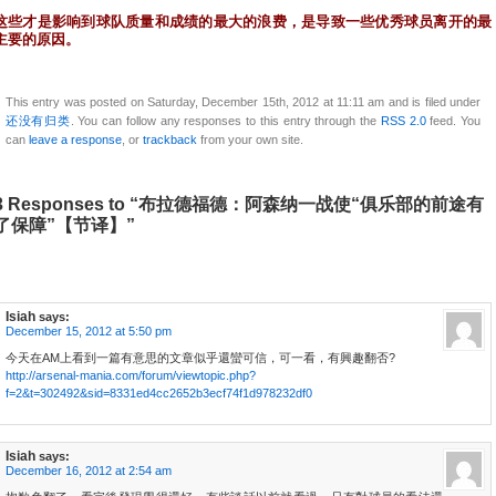
这些才是影响到球队质量和成绩的最大的浪费，是导致一些优秀球员离开的最
主要的原因。
This entry was posted on Saturday, December 15th, 2012 at 11:11 am and is filed under
还没有归类
. You can follow any responses to this entry through the
RSS 2.0
feed. You
can
leave a response
, or
trackback
from your own site.
3 Responses to “布拉德福德：阿森纳一战使“俱乐部的前途有
了保障”【节译】”
Isiah
says:
December 15, 2012 at 5:50 pm
今天在AM上看到一篇有意思的文章似乎還蠻可信，可一看，有興趣翻否?
http://arsenal-mania.com/forum/viewtopic.php?
f=2&t=302492&sid=8331ed4cc2652b3ecf74f1d978232df0
Isiah
says:
December 16, 2012 at 2:54 am