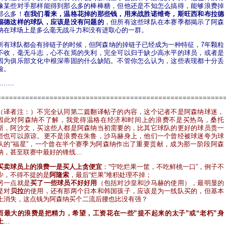
像某些对手那样能得到那么多的棒棒糖，但他还是不知怎么搞得，能够浪费掉
那么多！
在我们看来，温格花掉的那些钱，用来战胜诺维奇，斯旺西和布拉德
福德这样的球队，应该是没有问题的
，但所有这些球队在本赛季都揭示了阿森
纳在球场上是多么毫无战斗力和没有进取心的一群。
所有球队都会有掉链子的时候，但阿森纳的掉链子已经成为一种特征，7年颗粒
不收，毫无斗志，心不在焉的失利，完全可以归于缺少高水平的球员，或者是
因为俱乐部文化中根深蒂固的什么缺陷。不管你怎么认为，这些表现都十分丢
脸。
……..
========================================================
（译者注：）不完全认同第二篇翻译帖子的内容，这个记者不是阿森纳球迷，
因此对阿森纳不了解，我觉得温格在经济和时间上的浪费不是买热鸟，桑托
斯，阿沙文，买这些人都是阿森纳当初需要的，比其它球队的更好的球员贵一
些也可以原谅。更不是浪费在朱鲁，沙马赫身上，他们一个曾经被球迷夸为球
队的“福星”，一个曾在半个赛季为阿森纳作出了重要贡献，成为那一阶段阿森
纳，甚至联赛中最好的锋线…
买卖球员上的浪费一是买人上贪便宜
：“宁吃烂果一筐，不吃鲜桃一口”，例子不
少，不得不提的是
阿隆索
，最后“烂果”堆积处理不掉；
另一点就是
买了一些球员不好好用
（包括对沙皇和沙马赫的使用），最明显的
是对
贝拉
的使用，还有那两个日本和韩国孩子，应该是为一线队买的，但基本
上消失，这点钱为阿森纳买个二流后腰也比没有强？
而最大的浪费是把精力，希望，工资花在一些”提不起来的太子”或“老朽”身
上
…