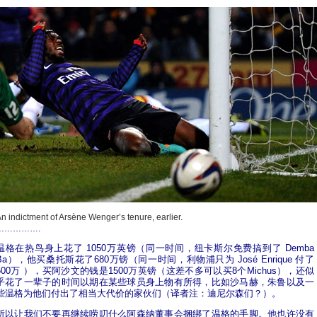
n indictment of Arsène Wenger’s tenure, earlier.
…………….
温格在热鸟身上花了 1050万英镑（同一时间，纽卡斯尔免费搞到了 Demba
Ba），他买桑托斯花了680万镑（同一时间，利物浦只为 José Enrique 付了
500万 ），买阿沙文的钱是1500万英镑（这差不多可以买8个Michus），还似
乎花了一辈子的时间以期在某些球员身上物有所得，比如沙马赫，朱鲁以及一
些温格为他们付出了相当大代价的家伙们（译者注：迪尼尔森们？）。
所以让我们不要再继续唠叨什么阿森纳董事会捆绑了温格的手脚。他也许没有