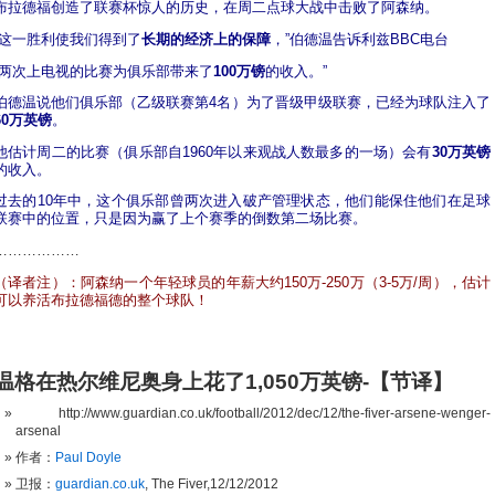
布拉德福创造了联赛杯惊人的历史，在周二点球大战中击败了阿森纳。
“这一胜利使我们得到了
长期的经济上的保障
，”伯德温告诉利兹BBC电台
“两次上电视的比赛为俱乐部带来了
100万镑
的收入。”
伯德温说他们俱乐部（乙级联赛第4名）为了晋级甲级联赛，已经为球队注入了
60万英镑
。
他估计周二的比赛（俱乐部自1960年以来观战人数最多的一场）会有
30万英镑
的收入。
过去的10年中，这个俱乐部曾两次进入破产管理状态，他们能保住他们在足球
联赛中的位置，只是因为赢了上个赛季的倒数第二场比赛。
………………
（译者注）：阿森纳一个年轻球员的年薪大约150万-250万（3-5万/周），估计
可以养活布拉德福德的整个球队！
温格在热尔维尼奥身上花了1,050万英镑-【节译】
http://www.guardian.co.uk/football/2012/dec/12/the-fiver-arsene-wenger-
arsenal
作者：
Paul Doyle
卫报：
guardian.co.uk
, The Fiver,12/12/2012