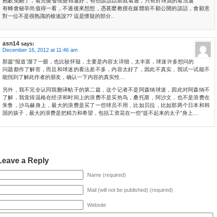
抱歉免翻了，看完後發現覺得還好，有些談話以前就看過，只有對球員的看法還
有轉會秘辛尚值得一看，不過後來想想，憑甚麼教授在媒體前不願公開的談話，會願意
對一位不是很熟識的槍迷說?? 這是懷疑的部分..
asn14
says:
December 16, 2012 at 11:46 am
那篇“报道’溜了一眼，也比较怀疑，主要是内容太详细，太丰富，球迷许多想问的
问题都作了解答，而且和球迷的看法差不多，内容太好了，因此不真实，我试一试能不
能找到了解此作者的朋友，确认一下内容的真实性…
另外，我不完全认同我翻译帖子的第二篇，这个记者不是阿森纳球迷，因此对阿森纳不
了解，我觉得温格在经济和时间上的浪费不是买热鸟，桑托斯，阿沙文，也不是浪费在
朱鲁，沙马赫身上，最大的浪费是买了一些球员不用，比如贝拉，比如那两个日本和韩
国的孩子，最大的浪费是把精力和希望，包括工资花在一些”提不起来的太子”身上…
Leave a Reply
Name (required)
Mail (will not be published) (required)
Website