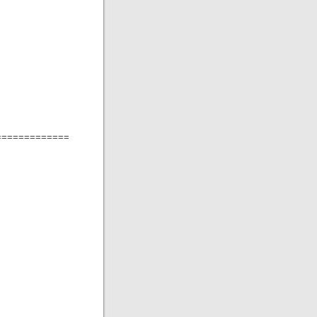
=============