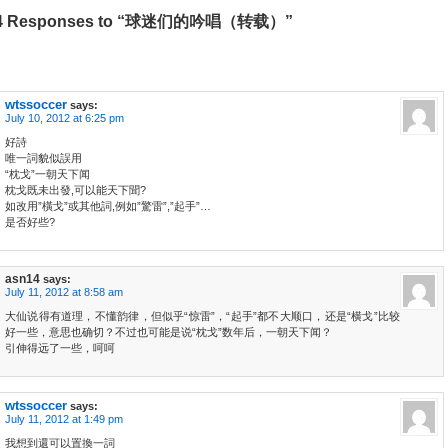
4 Responses to “球迷们的吟唱（转载）”
wtssoccer
says:
July 10, 2012 at 6:25 pm
好詩
唯一詞貌似誤用
“枕戈”一朝天下闻
枕戈既未出發,可以能天下聞?
如改用”橫戈”或其他詞,例如”驚雷”,”起手”…
是否好些?
asn14
says:
July 11, 2012 at 8:58 am
大仙说得有道理，不懂韵律，但似乎“惊雷”，“起手”都不大顺口，还是“横戈”比较
好一些，意思也确切？不过也可能是说“枕戈”数年后，一朝天下闻？
引伸得远了一些，呵呵
wtssoccer
says:
July 11, 2012 at 1:49 pm
我想到還可以置換一詞