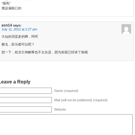
“躍馬”
應該滿順口的
asn14
says:
July 11, 2012 at 2:27 pm
大仙的词蛮多的啊，呵呵
横戈，跃马都可以吧？
想一下，枕戈引伸解释也不太合适，因为前面已经讲了病榻
Leave a Reply
Name (required)
Mail (will not be published) (required)
Website