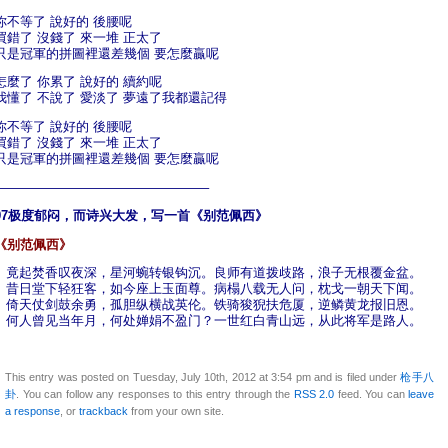
你不等了 說好的 後腰呢
買錯了 沒錢了 來一堆 正太了
只是冠軍的拼圖裡還差幾個 要怎麼贏呢
怎麼了 你累了 說好的 續約呢
我懂了 不說了 愛淡了 夢遠了我都還記得
你不等了 說好的 後腰呢
買錯了 沒錢了 來一堆 正太了
只是冠軍的拼圖裡還差幾個 要怎麼贏呢
————————————————–
97极度郁闷，而诗兴大发，写一首《别范佩西》
《别范佩西》
竟起焚香叹夜深，星河蜿转银钩沉。良师有道拨歧路，浪子无根覆金盆。
昔日堂下轻狂客，如今座上玉面尊。病榻八载无人问，枕戈一朝天下闻。
倚天仗剑鼓余勇，孤胆纵横战英伦。铁骑狻猊扶危厦，逆鳞黄龙报旧恩。
何人曾见当年月，何处婵娟不盈门？一世红白青山远，从此将军是路人。
This entry was posted on Tuesday, July 10th, 2012 at 3:54 pm and is filed under
枪手八
卦
. You can follow any responses to this entry through the
RSS 2.0
feed. You can
leave
a response
, or
trackback
from your own site.