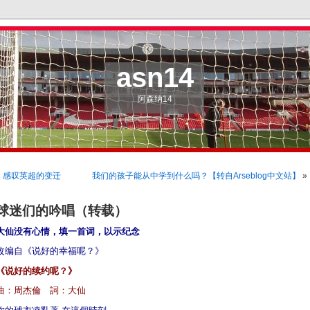
asn14
阿森纳14
«
感叹英超的变迁
我们的孩子能从中学到什么吗？【转自Arseblog中文站】
»
球迷们的吟唱（转载）
大仙没有心情，填一首词，以示纪念
改编自《说好的幸福呢？》
《说好的续约呢？》
曲：周杰倫 詞：大仙