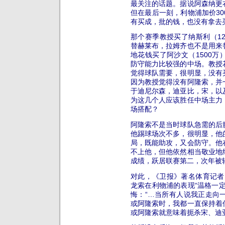
最关注的话题。据说阿森纳更
但在最后一刻，利物浦加价3
有买成，批的钱，也没有拿去
那个赛季教授买了纳斯利（1
替赫莱布，拉姆齐也不是用来
地花钱买了阿沙文（1500
防守能力比较强的中场。教授
觉得球队需要，很明显，
没有
因为教授觉
得
没有阿隆索，并
于迪尼尔森，迪亚比，宋，以
为这几个人应该胜任中场主力
场搭配？
阿隆索不是当时球队急需的后
他踢球场次不多，很明显，他
局，既能助攻，又会防守。他
不上他，但他依然相当敬业地
成绩，跃居联赛第二，次年被
对此，《卫报》著名体育记者
龙索在利物浦的表现“温格一
悔：“…当所有人说我正走向
或阿隆索时，我都一直保持着
或阿隆索就意味着扼杀宋、迪亚