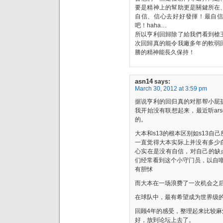
要是精神上的幫助更是關鍵所在
自信、信心去好好發揮！最自信
吧！haha…
所以亨利回歸除了給我們看到槍
次回歸真的能令我廠多年的軟弱
勝的精神能長久保持！
asn14
says:
March 30, 2012 at 3:59 pm
据说亨利的回归真的对那帮小屁
我开始没有联想起来，最近听ars
的。
大本和s13的根本区别如s13自
一直觉得大本实际上并没有多少
心实在是没有自信，对自己的缺
们经常看到这个小守门员，以自
有胆怵
而大本在一场浪费了一次机会之
在球队中，最有希望成为世界级
回顾4年的感受，整理起来比较
好，放到论坛上去了。