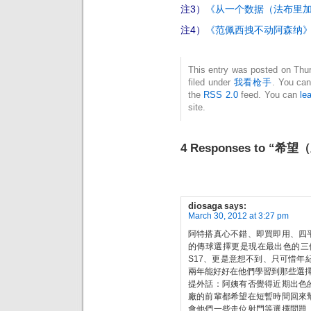
注3）
《从一个数据（法布里
注4）
《范佩西拽不动阿森纳
This entry was posted on Thu
filed under
我看枪手
. You can
the
RSS 2.0
feed. You can
le
site.
4 Responses to 
diosaga
says:
March 30, 2012 at 3:27 pm
阿特搭真心不錯、即買即用、四
的傳球選擇更是現在最出色的三位
S17、更是意想不到、只可惜年紀
兩年能好好在他們學習到那些選
提外話：阿姨有否覺得近期出色
廠的前輩都希望在短暫時間回來
會他們一些走位射門等選擇問題