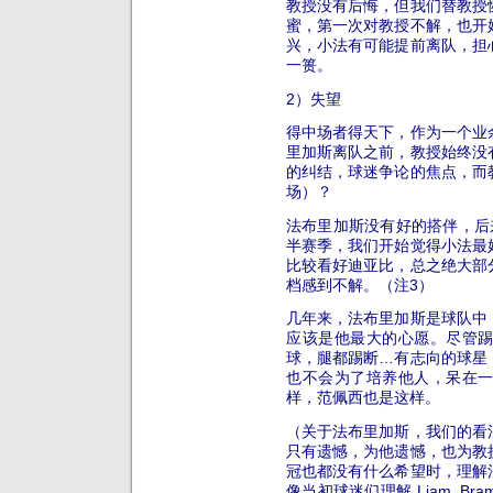
教授没有后悔，但我们替教授
蜜，第一次对教授不解，也开
兴，小法有可能提前离队，担
一篑。
2）失望
得中场者得天下，作为一个业
里加斯离队之前，教授始终没
的纠结，球迷争论的焦点，而
场）？
法布里加斯没有好的搭伴，后来
半赛季，我们开始觉得小法最
比较看好迪亚比，总之绝大部
档感到不解。（注3）
几年来，法布里加斯是球队中
应该是他最大的心愿。尽管
球，腿都踢断…有志向的球星
也不会为了培养他人，呆在
样，范佩西也是这样。
（关于法布里加斯，我们的看
只有遗憾，为他遗憾，也为教
冠也都没有什么希望时，理解
像当初球迷们理解 Liam B