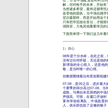
位，尽管中场配置还时时出
解，但对枪手的未来，开始有
当然诸多希望，最终还都寄托
改变他的固执，当中场拉姆齐
尼尔森那样，而是开始用这个
只有把夺冠放在首位，才能留
强阵容，力免其他重要球员的
下面简单理一下我们这几年看
—————————————
1）担心
08年是个分水岭，在此之前
没有过任何怀疑，无论是他的
新球场的全心投入，还是他
敬，是当时唯一的心情。
但教授围绕着法布里加斯组建
07-08，是05之后，进步
个赛季的得分高过07-08。
成熟，与弗拉米尼搭档的中场
声很高。可惜，在窗口开放时
莱布等纷纷离队，中场急需
入，俱乐部也批了足够的银子