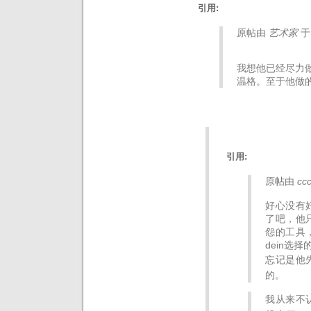
引用:
原帖由
艺术家
于 
我想他已经尽力
温格。至于他做
引用:
原帖由
cc
好心没有
了吧，他
怨的工具
dein选
忘记是他
的。
我从来不