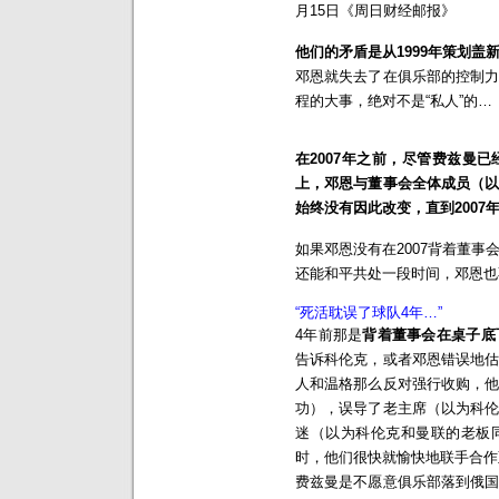
月15日《周日财经邮报》
他们的矛盾是从1999年策划盖
邓恩就失去了在俱乐部的控制
程的大事，绝对不是“私人”的…
在2007年之前，尽管费兹曼
上，邓恩与董事会全体成员（
始终没有因此改变，直到2007年
如果邓恩没有在2007背着董
还能和平共处一段时间，邓恩也
“死活耽误了球队4年…”
4年前那是
背着董事会在桌子底
告诉科伦克，或者邓恩错误地
人和温格那么反对强行收购，
功），误导了老主席（以为科
迷（以为科伦克和曼联的老板
时，他们很快就愉快地联手合作
费兹曼是不愿意俱乐部落到俄