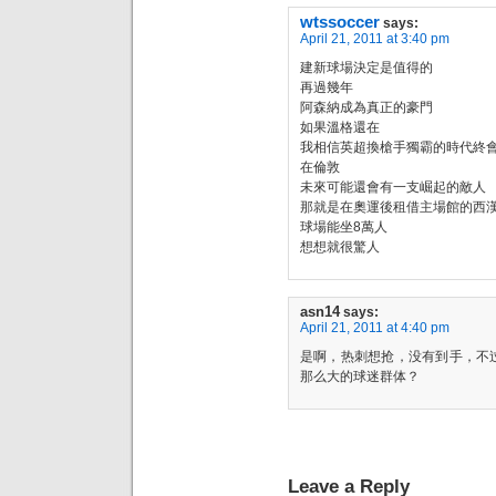
wtssoccer
says:
April 21, 2011 at 3:40 pm
建新球場決定是值得的
再過幾年
阿森納成為真正的豪門
如果溫格還在
我相信英超換槍手獨霸的時代終
在倫敦
未來可能還會有一支崛起的敵人
那就是在奧運後租借主場館的西
球場能坐8萬人
想想就很驚人
asn14
says:
April 21, 2011 at 4:40 pm
是啊，热刺想抢，没有到手，不
那么大的球迷群体？
Leave a Reply