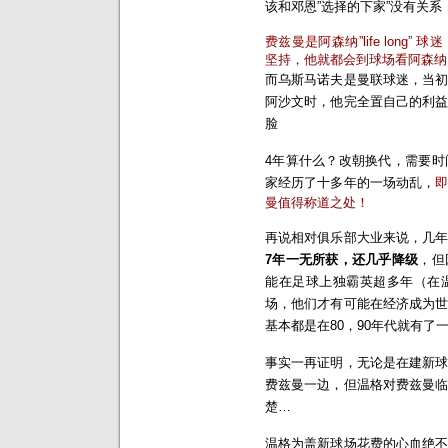
该和邓恩”选择的下家”没有关系
费兹曼是阿森纳”life lon
坚持，他就都会到球场看阿森纳
而乌斯马诺夫是曼联球迷，当
阿沙文时，他完全置自己的利
脸
4年算什么？改朝换代，需要
家经历了十多年的一场动乱，
曼值得称道之处！
再说相对俱乐部大业来说，几
7年一无所获，还几乎降级
，但
能在足球上独霸英超多年（在
场，他们才有可能在经济成为
基本都是在80，90年代就有了
事实一再证明，无论是在建新
费兹曼一边，但温格对费兹曼
楚…
温格为盖新球场花费的心血绝