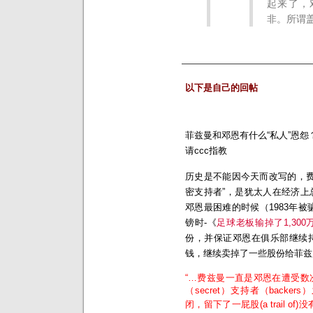
起来了，
非。所谓
—————————————
以下是自己的回帖
菲兹曼和邓恩有什么“私人”恩怨
请ccc指教
历史是不能因今天而改写的，费
密支持者”，是犹太人在经济
邓恩最困难的时候（1983年被骗
镑时-《
足球老板输掉了1,30
份，并保证邓恩在俱乐部继续
钱，继续卖掉了一些股份给菲兹
“…费兹曼一直是邓恩在遭受
（secret）支持者（back
闭，留下了一屁股(a trail of)没