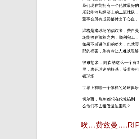
我们现在能拥有一个伦敦最好
乐部能够从经济上的二流球队
董事会所有成员都付出了心血，
温格是建球场的倡议者，费自
场能够在预算之内，顺利完工
如果不感谢他们的努力，也就
部的祸害，则有点让人难以理解
很难想象，阿森纳这么一个有
里，离开球迷的根基，等着去
顿球场
世界上有哪一个像样的足球俱乐
切尔西，热刺都想在伦敦搞到
么他们不去租借温伯里呢？
….
唉…费兹曼….RI