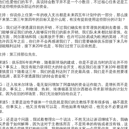
他们也爱他们的车子。虽说转会数字并不是一个小数目，不过核心任务还是工
资这些维持俱乐部运作的资金。
主持：你说你上任第一年的收入支出都是未来四五年计划中的一部分，那么接
下来第二第三年第四年的目标又是什么呢，有没有提前使用这些部分的计划？
IG：我们还不便透露目前的开销，不过我们确实有非常谨慎的规则去遵循，我
们能够保证我们的收入能够应付我们的薪水开销。我们队未来都比较谨慎。在
这方面，阿尔塞纳和我（如果放开手脚）也许可以轻易成为欧洲的英雄，不过
也许四五年之后，你们并不会再感谢我们了。我们需要确保俱乐部接下来几年
都能顺利运转，接下来20年也是，等我们过世了以后依然是。
主持：第三排那位先生。
球迷5：俱乐部6年前声称，随着新球场的建成，你是不是说当时的言论并不符
实？事实上，我没有能力获得巨大的转会开支，相反我们在接下来10年都需要
谨慎度日？随着这三年，我们的盈利达到了历史最高值，我们是不是依然要谨
慎低调，甚至不便透露我们的转会资金呢？
IG：迁入埃米尔球场，毫无疑问增加了阿森纳的资金运作能力。是增长而不是
退步。事实上，利物浦、热刺、埃佛顿甚至切尔西都在寻求新球场的计划方
案。因为在旧的球场里，我们无法做到自给自足了。
球迷5：主要是这给予媒体一个信息就是我们的主教练手里有很多钱，确不愿意
花。但事实上，他又没有钱可以花，而他如果有钱的话，他完全不必要这样
做。
IG：还是这个问题，我试着整理出一个说法，不然无法让谈话继续下去。我确
实矛盾于如何解释，因为这对于主教练而言，不是简单的有钱或者没有钱，这
不是在两个空格里打钩的问题。我能做的就是给大家一个背景信息。埃米尔球