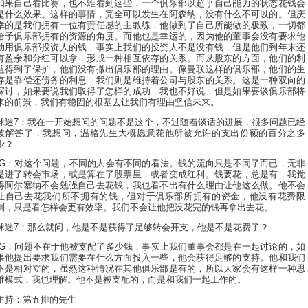
如果自己看比赛，也不难看到这些，一个俱乐部以超乎自己能力的状态花钱会
是什么效果。这样的事情，完全可以发生在阿森纳，没有什么不可以的。但庆
幸的是我们拥有一位有责任感的主教练，他做到了自己所能做的极致，一切都
给予俱乐部拥有的资源的角度。而他也是幸运的，因为他的董事会没有要求他
动用俱乐部投资人的钱，事实上我们的投资人不是没有钱，但是他们到年末还
有盈余和分红可以拿，形成一种相互依存的关系。而从股东的方面，他们的利
益得到了保护，他们没有撤出俱乐部的理由。像曼联这样的俱乐部，他们的生
存是靠偿还债务的利息，我们则是维持着公司与股东的关系。这是一种双向的
探讨，如果要说我们取得了怎样的成功，我也不好说，但是如果要谈俱乐部将
来的前景，我们有稳固的根基去让我们有理由坚信未来。
球迷7：我在一开始想问的问题不是这个，不过随着谈话的进展，很多问题已经
被解答了，我想问，温格先生大概愿意花他所被允许的支出份额的百分之多
少？
IG：对这个问题，不同的人会有不同的看法。钱的流向只是不同了而已，无非
是进了转会市场，或是算在了股票里，或者变成红利。钱要花，总是有，我觉
得阿尔塞纳不会勉强自己去花钱，我也看不出有什么理由让他这么做。他不会
让自己去花我们所不拥有的钱，但对于俱乐部所拥有的资金，他没有花费限
制，只是看怎样会更有效率。我们不会让他把没花完的钱再拿出去花。
球迷7：那么就问，他是不是获得了足够转会开支，他是不是花费了？
IG：问题不在于他被支配了多少钱，事实上我们董事会都是在一起讨论的，如
果他提出要求我们需要在什么方面投入一些，他会获得足够的支持。他和我们
不是相对立的，虽然这种情况在其他俱乐部是有的，所以大家会有这样一种思
维模式，我也理解。他不是被支配的，而是和我们一起工作的。
主持：第五排的先生