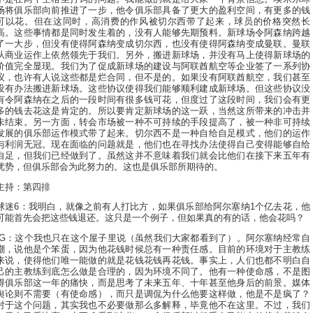
场将俱乐部向前推进了一步，他令俱乐部具备了更大的盈利空间，有更多的钱
可以花。但在这同时，高消费的作风被切尔西带了起来，球员的价格突然长
高。这些事情都是同时发生着的，没有人能够先期预料。新球场令阿森纳跨越
了一大步，但没有使得阿森纳变成切尔西，也没有使得阿森纳变成曼联。曼联
从商业运作上依然领先于我们。另外，搬进新球场，并没有马上使得新球场的
价值完全显现。我们为了促成新球场的建设与阿联酋航空等企业签了一系列协
议，也许有人说这些都是烂合同，但不是的。如果没有阿联酋航空，我们甚至
没有办法搬进新球场。这些协议使得我们能够顺利建成新球场。但这些协议没
有令阿森纳在之后的一段时间有很多钱可花，但度过了这段时间，我们会有更
多的钱去花这是肯定的。所以要肯定新球场的这一跃，当然这所带来的冲击并
未结束。另一方面，转会市场被一种不可持续的手段提高了，被一种非可持续
发展的俱乐部运作模式带了起来。切尔西不是一种自给自足模式，他们的运作
与利润无冠。现在面临的问题就是，他们也在寻找办法使得自己变得能够自给
自足，但我们已经做到了。虽然这并不意味着我们就会比他们在接下来五年有
优势，但俱乐部会为此努力的。这也是俱乐部所期待的。
主持：第四排
球迷6：我明白，就像之前有人打比方，如果俱乐部给阿尔塞纳1个亿去花，他
可能首先会把这些钱退还。这只是一个例子，但如果真的有的话，他会花吗？
IG：这个我也只在这个屋子里说（虽然我们大家都看到了）。阿尔塞纳经常自
嘲，说他是个笨蛋，因为他花钱时候总有一种责任感。目前的环境对于主教练
来说，使得他们唯一能做的就是花钱花钱再花钱。事实上，人们也都不明白自
己的主教练到底怎么做是合理的，因为环境不同了。他有一种使命感，不是图
得俱乐部这一年的痛快，而是思考了未来五年、十年甚至他身后的前景。媒体
舆论则不需要（有使命感），而只是调侃为什么他要这样做，他是不是疯了？
对于这个问题，其实我也不必要做那么多解释，毕竟他不在这里。不过，我们