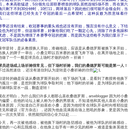
后，本来高歌猛进，5分领先位居联赛榜首的球队居然连续5场不胜，而在第六
场只剩下不到30分钟时，10打11，两球落后？因此他们很可能不会领会到，当
我们这些球迷已经失去了夺冠的最后一点希望时，这种反败为胜意味着什
么……
赛季还没有结束，欧冠赛事的重头戏也还没有开始，预言没有什么意义，下结
论也为时过早，但这场球赛，好像给我们吃了一颗定心丸，消除了许多焦躁和
忧虑，不是因为增强了本赛季夺冠的把握，而是因为这些枪手为我们显示了一
支冠军队伍的必备素质。
豪华逆转，是从教授换人开始，准确地说，应该是从桑德罗斯被换下来开始，
当换人的牌子一举出，小桑立即以百米赛的速度飞奔下场，在离开场地之前，
他做了一个一般是球员在上场时才做的动作 – 祈祷！
球员进场或上场祈祷很常见，但下场时祈祷，我们的桑德罗斯可能是第一人！
不过虽然迷信 ，还没有迷信到认为逆转是小桑祈祷的功劳
但逆转的确是应该从桑德罗斯开始的：他下场的飞速，是看到了教授将他换下
的孤注一掷，是想到要为球队争取时间；他下场时的祈祷，是为球队的祈祷，
祈祷球队背水一战，翻盘逆转！
现在才明白，为什么我们许多人都那么喜欢桑德罗斯，arseblogger 因为对小桑
的偏爱，在他的论坛上被人称为小桑的男朋友，不知道他和其他人喜欢小桑的
具体原因，只知道自己开始喜欢小桑，是因为他经常在球队开会时向维耶拉提
意见和建议（官方杂志），还因为他血流满面在场上怒吼的形象，更是因为他
在一次次失望后，依然能找回信心全力以赴……
今天，再一次被他感动，被他换下场时的急切感动，被他为球队的祈祷感动，
被他的一心和忘我感动，在他身上似乎有一种少见的精神 – 难道是集体英雄主