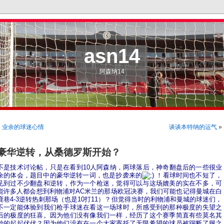
asn14
阿森纳14
«
业余的球迷心情
谈谈本特纳的运气
»
豪华逆转，从桑德罗斯开始？
不是技术讨论帖，只是在看到10人阿森纳，两球落后，神奇翻盘后的一些很业
余的体会，题目中的豪华逆转一词，也是抄袭来的
！
看球时间也不短了，
见到过不少翻盘和逆转，作为一个枪迷，觉得可以与这场媲美的实在不多，可
能许多人都会想到利物浦对AC米兰的那场欧冠决赛，我们可能也记得曼城在白
鹿巷4-3逆转热刺那场（也是10打11）？
但觉得当时的利物浦和曼城的球迷们，
不一定能体验到我们枪手球迷在看这一场球时，所感受到的那种极度的失望之
后的极度的狂喜。
因为他们没有像我们一样，经历了这个赛季简直有些莫名其
妙的起起伏伏？因为他们没有在一个大家寄托了无限希望的球员被踢断了腿之