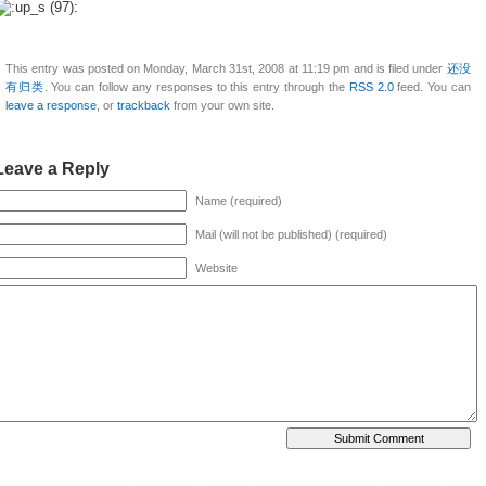
This entry was posted on Monday, March 31st, 2008 at 11:19 pm and is filed under
还没
有归类
. You can follow any responses to this entry through the
RSS 2.0
feed. You can
leave a response
, or
trackback
from your own site.
Leave a Reply
Name (required)
Mail (will not be published) (required)
Website