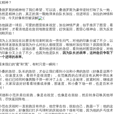
义精神？
桑德罗斯的精神给了我们希望，可以说，桑德罗斯为豪华逆转打响了头一炮，
当然是精神上的，真正的第一颗炮弹来自队长加拉，但进球后，加拉的神情和
行动，今天好像有些被误解
当他踢进一球后，可爱的图雷前来祝贺，加拉神情严肃，似乎推开了图雷，看
转录时，才看清他是在急切地敦促图雷，赶快返回，图雷心领神会，因为反攻
刚刚开始！
因为上次加拉在比赛没有结束时就在一旁生闷气，对他的印象分减了不少，以
致有球迷朋友质疑我为什么对别人都很宽容，唯独对加拉苛刻？原因很简单，
因为他是队长；这场比赛，看到他进球后的急切，看到他对图雷的督促，对他
的印象分又上去了不少，也因为他是队长，
因为队长的表率，这种急切争取下
一个进球的表率。
看来我们的“蜜”和“黑”，有时只需一瞬间！
小桑的急切，队长的急切，才会让我们看到小法和小弗的急切（好像是这两个
人，但速度太快，看得不是很清楚），在范佩西的点球还没有从网中弹出来
时，他们已经同时像两颗子弹一样冲了上去，冲上去捡球，抓紧时间，继续进
攻，大家应该好好看看转播或录播，那速度，和小桑下场一样，也是百米冲
刺！
阿德和小范并肩往前跑，像是在祝贺，也像是在鼓励，然后转身召唤其他球
员，尽快返回阵地….
小范在庆祝时一直前跑没有停步，他空掌击拍，鼓励自己，跑题一下：他的这
个庆祝动作，好像我们打乒乓球时的庆祝动作？很有可能，因为他的乒乓技术