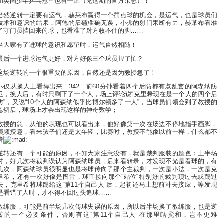
和英国少年乒乓冠军也有一比（见这期的官方杂志）！
当然逆转一定要有运气，赫莱布赢得一个罚点球的机会，是运气，也是球员们
技术和意识的结果：阿德的后磕准确无误，小弗的射门果断有力，赫莱布看准
了守门员挡回来的球，也看准了对方收不住的脚……
当大家有了进球的意识和愿望时，运气自然相随！
最后一个进球运气更好，对方好像三个球员帮了忙？
这场逆转的一个很重要的原因，自然还是因为教授急了！
不仅从换人上看得出来，342，前60分钟看着四个后防都有点乱套的阿森纳防
卫，换人后，有时只剩下了一个人，场上评论说“克里希现在是一个人的四个后
防”，又说“10个人的阿森纳似乎比博尔顿多了一人”，当球员们领会到了教授的
急切后，球场上才会出现这样的神奇数学；
教授的急，从他的表现也可以看出来，他好像第一次在场边不停地指手画脚，
频频授意，看来孩子们还是太年轻，比赛时，教授不能像以前一样，什么都不
管
逆转还有一个可能的原因，不知大家注意没有，就是裁判服装的颜色：上半场
时，好几次将裁判误认为阿森纳球员，后来看转录，才发现不光是看球的，有
几次，阿森纳球员很明显也是将球传向了那个主裁判，一次是小法，一次是克
里希，还有一次好像是图雷，球直接向那个“站位”特别好的裁判顶过去或踢过
去，克里希将球踢给这“第11个自己人”后，起初还马上想前冲去接应，等发现
是看错了人时，才不得不回过头追球……
教练服，可能是前半场几次传球失误的原因，所以后半场换了教练服，也是逆
转的一个必要条件，否则有这“第11个自己人”在那里瞎搅和，岂不更难