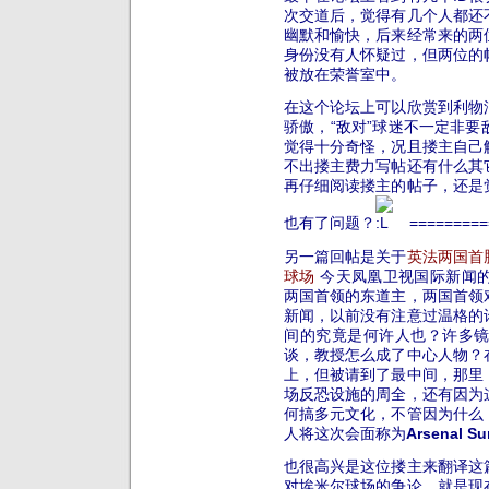
次交道后，觉得有几个人都还
幽默和愉快，后来经常来的两
身份没有人怀疑过，但两位的
被放在荣誉室中。
在这个论坛上可以欣赏到利物
骄傲，“敌对”球迷不一定非要
觉得十分奇怪，况且搂主自己
不出搂主费力写帖还有什么其
再仔细阅读搂主的帖子，还是
也有了问题？
=========
另一篇回帖是关于
英法两国首
球场
今天凤凰卫视国际新闻
两国首领的东道主，两国首领
新闻，以前没有注意过温格的
间的究竟是何许人也？许多
谈，教授怎么成了中心人物？
上，但被请到了最中间，那里
场反恐设施的周全，还有因为
何搞多元文化，不管因为什么
人将这次会面称为
Arsenal S
也很高兴是这位搂主来翻译这
对埃米尔球场的争论，就是现