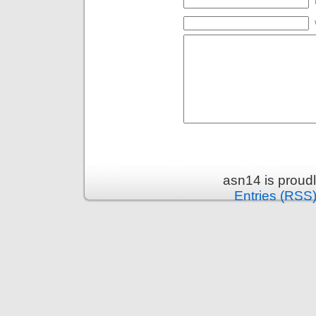
asn14 is proud
Entries (RSS