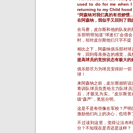
used to do for me when I 
returning to my Child hoo
“阿森纳对我们真的有些娇惯
在阿森纳，我似乎又回到了我
在马赛，皮尔斯和他的队友的
乐部明明知道“球迷们”会借
时，却对皮尔斯他们只字不提
相比之下，阿森纳俱乐部对球
年，回到母亲身边的感觉，虽
提高球员的竞技状态有极大的
俱乐部尽力为球员安排好一切
球！
来阿森纳之前，皮尔斯就听说过
青训队球员负责给主力队球员
后，才眼见为实。”皮尔斯
级“森严”，奖惩分明。
这是不是有些像在军校？严明
激励他们向上的决心，也培养
不过读到这里，觉得让法布
分？不知现在是否还是这样？