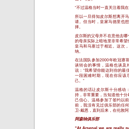
“不过温格当时一直关注着我在
所以一旦得知皮尔斯想离开
请。但当时，皇家马德里也
择。
皮尔斯的父母并不在意他去哪
的母亲实际上暗地里非常希望
皇马和马塞过于相近。这次
纳。
在法国队参加2000年欧冠
谈转会的事情，温格也谈及
说：“我希望你能达到你的最
一段困难时期，现在你应该
己。”
温格的话让皮尔斯十分感动
持，非常重要，当知道他十分
己信心。温格参加了签约以
前，我没有见过俱乐部的任
卫-戴恩，直到后来，在伦敦
阿森纳俱乐部
“At Arsenal we are really