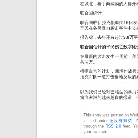
在城北，枪手向购物的人群开
联合国统计
联合国驻伊拉克援助团16日
平民在各类暴力袭击事件中丧
报告称，
去年
还有超过
3.6万
平
联合国估计的平民伤亡数字比
在最新的袭击发生一周前，美
兵两万。
根据白宫的计划，新增作战兵力
拉克军队一道打击当地反叛的
=======================
以为我们已经对巴格达的暴力
篇血淋淋的越来越多的报道，
This entry was posted on Wed
is filed under
还没有归类
. 
through the
RSS 2.0
feed. Y
your own site.