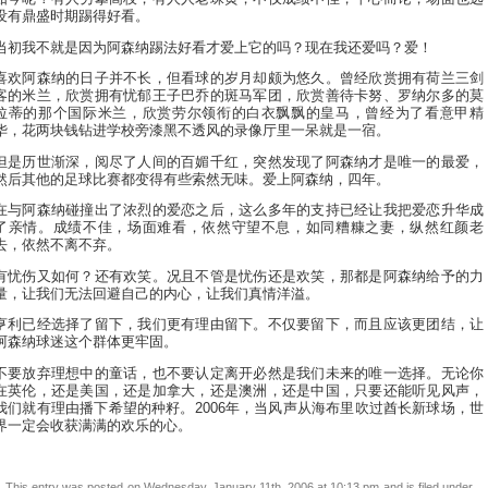
没有鼎盛时期踢得好看。
当初我不就是因为阿森纳踢法好看才爱上它的吗？现在我还爱吗？爱！
喜欢阿森纳的日子并不长，但看球的岁月却颇为悠久。曾经欣赏拥有荷兰三剑
客的米兰，欣赏拥有忧郁王子巴乔的斑马军团，欣赏善待卡努、罗纳尔多的莫
拉蒂的那个国际米兰，欣赏劳尔领衔的白衣飘飘的皇马，曾经为了看意甲精
华，花两块钱钻进学校旁漆黑不透风的录像厅里一呆就是一宿。
但是历世渐深，阅尽了人间的百媚千红，突然发现了阿森纳才是唯一的最爱，
然后其他的足球比赛都变得有些索然无味。爱上阿森纳，四年。
在与阿森纳碰撞出了浓烈的爱恋之后，这么多年的支持已经让我把爱恋升华成
了亲情。成绩不佳，场面难看，依然守望不息，如同糟糠之妻，纵然红颜老
去，依然不离不弃。
有忧伤又如何？还有欢笑。况且不管是忧伤还是欢笑，那都是阿森纳给予的力
量，让我们无法回避自己的内心，让我们真情洋溢。
亨利已经选择了留下，我们更有理由留下。不仅要留下，而且应该更团结，让
阿森纳球迷这个群体更牢固。
不要放弃理想中的童话，也不要认定离开必然是我们未来的唯一选择。无论你
在英伦，还是美国，还是加拿大，还是澳洲，还是中国，只要还能听见风声，
我们就有理由播下希望的种籽。2006年，当风声从海布里吹过酋长新球场，世
界一定会收获满满的欢乐的心。
This entry was posted on Wednesday, January 11th, 2006 at 10:13 pm and is filed under