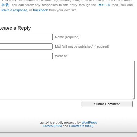
转载
. You can follow any responses to this entry through the
RSS 2.0
feed. You can
leave a response
, or
trackback
from your own site.
Leave a Reply
Name (required)
Mail (will not be published) (required)
Website
asn14 is proudly powered by
WordPress
Entries (RSS)
and
Comments (RSS)
.