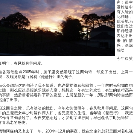
声！很幸
运枪迷中
有人能如
此精确，
优美地为
我们表达
那种经常
表达不出
来的情
感，深深
感动!
今年欢笑
复明年，春风秋月等闲度。
准备落笔盘点2005年时，脑子里突然涌现了这两句诗，却忘了出处。上网一
搜，发现竟然是白居易《琵琶行》里的句子。
怎么会想起这两句诗？我不知道。也许是觉得猛然回首，一年的时光宛如白驹
过隙，那么应该是报以乐观的态度，想想这一年有过的欢笑，有过的值得高兴
的事情，然后带着笑容许下新的愿望，去展望新的一年，所以那两句诗自然而
然涌了出来。
但这回首之际，总有淡淡的忧伤。今年欢笑复明年，春风秋月等闲度。这两句
讲的是琵琶女年少时嫁作商人妇，备受恩宠的生活。当年读《琵琶行》，我把
它作寻常句放过了。今夜突然念起，才发觉字里行间，早已蕴含了时光难留，
青春易老的感伤。
我和阿森纳又老去了一年。2004年12月的寒夜，我在北京的总部里面对着电视