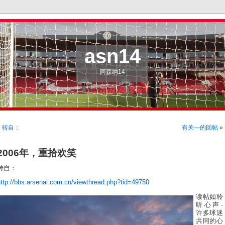
asn14
阿森纳14
«
转自：
有关—的回帖
»
2006年，重拾欢笑
转自：
http://bbs.arsenal.com.cn/viewthread.php?tid=49750
读帖如聆
听心声-
许多球迷
共同的心