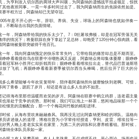
机，为亨利攻入切尔西的两球大声叫嚷，为阿森纳的遗憾战平拍桌顿足，惊扰
了其他夜班同事。一晃一年多时间过去了，我为阿森纳而生的焦躁依然如是。
联赛半程方过，阿森纳却已无望夺冠。
2005年是不开心的一年。辞职、养病、失业，球场上的阿森纳也犹如伴奏一
般，不断敲击出我的负面情绪。
这一年，阿森纳带给我的快乐太少了。7：0狂屠埃弗顿，却是在冠军旁落无关
痛痒的情况下；将曼联踩在身下拿起了足总杯，却饱受了120分钟心惊肉跳，看
着阿森纳被曼联突破得千疮百孔。
这一年，我向阿森纳预定的快乐常常失约，它带给我的痛苦却总是不期而至。
眼睁睁看着摸你鸟在联赛中冷嘲热讽又反超，阿森纳众将却集体萎靡；眼睁睁
看着冠军杯小胜拜仁却折戟而归；眼睁睁看着维埃拉出走，替代品巴普迪斯塔
却放了飞机；再眼睁睁看着新赛季被切尔西当头棒喝，然后拉开了巨大的分
差。
我多么希望能够今年欢笑复明年，陪伴着阿森纳所向披靡愉快到老啊。可惜，
等闲了青春，蹉跎了岁月，却还是有这么多人生的不如意。
还记得海布里那些温暖而欢笑的岁月。阿森纳在联赛中鹤立鸡群，连老霸主曼
联也渐处于竞争的劣势。那时候，我们可以泡上一杯茶，悠闲地品味那一个个
轻松惬意的流畅配合，那一个个梅花间竹般的精彩进球。
那时候，从海布里吹来融融春风。我再没见过比阿森纳更和睦的球队。温格向
球员讲述做人的道理，博格坎普为小字辈传经授道，亨利、皮雷、维埃拉等一
批好男人晚上老老实实呆在家里，为第二天的训练和比赛养精蓄锐。那时候，
阿森纳全体队员亲如一家。
如今呢？有人另攀高枝，有人人老珠黄，不仅成绩不佳，平心而论，场面也远