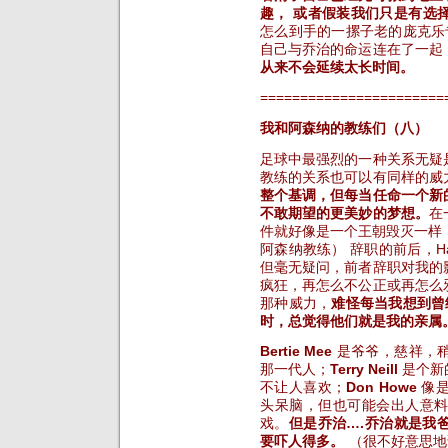
趣， 或者假装我们只是有选
怎么到手的一摞子老的庞克乐专辑
自己与乔治的命运连在了一起
从来不会延续太长时间。
=======================
我和阿森纳的教练们（八）
足球中最强烈的一种关系无疑
教练的关系也可以有同样的威
整个基调，但每当任命一个新
不敢期望的更美妙的梦想。
在
件就好像是一个王朝毁灭一样
阿森纳教练） 辞职的前后，Har
但毫无疑问，前者辞职对我的
疯狂，再怎么不公正或再怎么
那种威力，
难怪每当我想到曾
时，总觉得他们就是我的亲属
Bertie Mee
是爷爷，慈祥，
那一代人；
Terry Neill
是个新
不让人喜欢；
Don Howe
像
头呆脑，但也可能会出人意
戏。
但是乔治….乔治就是我
要吓人得多。
（很不好意思地