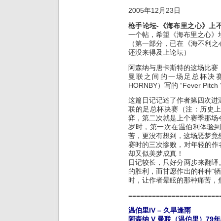
2005年12月23日
枪手论坛-《海布里之心》上
一个帖，希望《海布里之心》
（第一部分，已在《海不利之
还没来得及上论坛）
阿森纳与唐卡斯特的这场比赛
曼联之间的一场足总杯决赛
HORNBY）写的 “Fever P
这篇日记记述了作者第四次进
联的足总杯决赛（注：历史
弈，第二次就是上个赛季那场
岁时，第一次在温伯利体验
苦，更没有想到，这场恶梦竟
赛时的三次惨败，对年轻的作
却又似美梦成真！
日记较长，只好分两步来翻译
的胜利，而甘愿作出的种种“牺
时，让作者晕眩的那种痛苦，
=======================
温伯里IV – 久旱逢雨
阿森纳 V 曼联（温伯里）79年