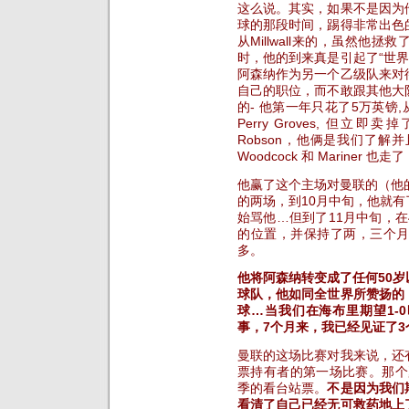
这么说。其实，如果不是因为
球的那段时间，踢得非常出色
从Millwall来的，虽然他
时，他的到来真是引起了“世界
阿森纳作为另一个乙级队来对
自己的职位，而不敢跟其他大
的- 他第一年只花了5万英镑,从
Perry Groves, 但立即卖掉
Robson，他俩是我们了
Woodcock 和 Mariner
他赢了这个主场对曼联的（他的
的两场，到10月中旬，他就
始骂他…但到了11月中旬，在
的位置，并保持了两，三个
多。
他将阿森纳转变成了任何50
球队，他如同全世界所赞扬的
球…当我们在海布里期望1-
事，7个月来，我已经见证了3
曼联的这场比赛对我来说，还
票持有者的第一场比赛。那个
季的看台站票。
不是因为我们
看清了自己已经无可救药地上