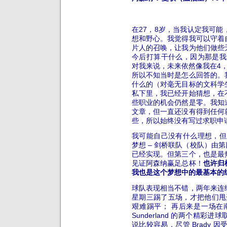
在27，8岁，当我认定我可
想和野心。我觉得我可以守着
片人的召唤，让我为他们做些
今后打算干什么，因为那是我
对我来说，未来依然像我在4
所以不知当时是怎么回答的。
什么的（对毫无目标的文科学
私下里，我已经开始猜想，在
些职业的机会仍然是零。我知
文章，但一直还没有得到任何
些，所以始终没有写过求职申
我可能自己没有什么理想，但
梦想 – 剑桥联队（校队）由
已经实现。但第三个，也是最
见证阿森纳赢足总杯！
也许归
我也是这个梦想中的最基本的
球队表现相当不错，两年来连
星期三踢了五场，才把他们甩开
艰难踢平； 再后来是一场在南
Sunderland 的两个精彩进
说比较容易，尽管 Brady 因受伤没