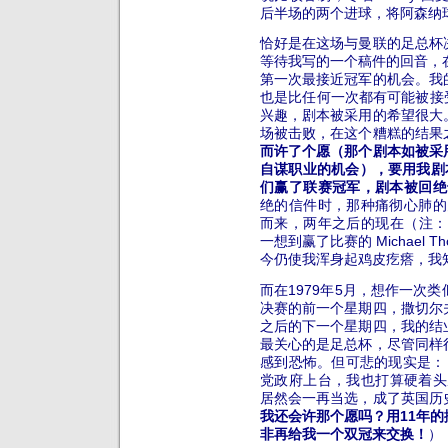
后半场的两个进球，将阿森纳
恰好是在这场与曼联的足总杯决
等待我写的一个稿件的回音，
第一次最接近冠军的机会。我
也是比任何一次都有可能被接
兴趣，剧本被采用的希望很大
场被击败，在这个糟糕的结果
而许了个愿（那个剧本如被采
自谋职业的机会），要用我剧
们赢了联赛冠军，剧本被回绝
绝的信件时，那种痛彻心肺的
而来，两年之后的现在（注：
一想到赢了比赛的 Michael
今仍使我浑身起鸡皮疙瘩，我
而在1979年5月，想作一次
决赛的前一个星期四，撒切尔
之后的下一个星期四，我的结
最关心的是足总杯，尽管同样
感到恐怖。但可悲的现实是：
党政府上台，我也打算硬着头
居然会一再当选，成了英国历
我还会许那个愿吗？用11年
非再给我一个双冠来交换！
）