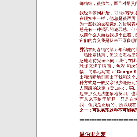
饰精细，很帅气，而且对昂贵
我经常梦到
乔治
，可能和梦到
在现实中一样，他总是很严厉
为一些我的被察觉到的错误表
总是有一种强烈的犯罪感。但
或揍什么人而被我抓个正着，
它们的含义我是从来不愿多想
乔治
在阿森纳的第五年和他的
一场比赛结束，但这次海布里
惑地期待完全不同：我们在比赛
球场充满了喧闹，色彩 和
幅，简单地写道
：“George
出和清晰地刻画出了我和这个
种方式是一般父亲很少能做到
人困惑的决定（卖Lukic，买Li
起来那么无法想象地英明。也
而从来不给于解释，只是在
我，但我是正确的，所以现在
之一：可以实现这种不可能实
=======================
温伯里之梦