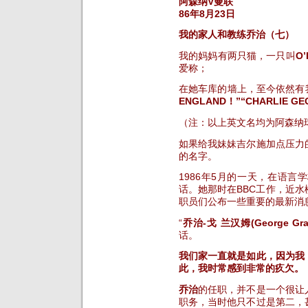
阿森纳V曼联
86年8月23日
我的家人和教练乔治（七）
我的妈妈有两只猫，一只叫
O’
爱称；
在她车库的墙上，至今依然有我
ENGLAND！”“CHARLIE GE
（注：以上英文名均为阿森纳
如果给我妹妹吉尔施加点压力
的名字。
1986年5月的一天，在语
话。她那时在BBC工作，近
职员们公布一些重要的最新消
“
乔治-戈 兰汉姆(George Gra
话。
我们家一直就是如此，因为我
此，我时常感到非常的疚欠。
乔治
的任职，并不是一个很让
职务，当时他只不过是第二，