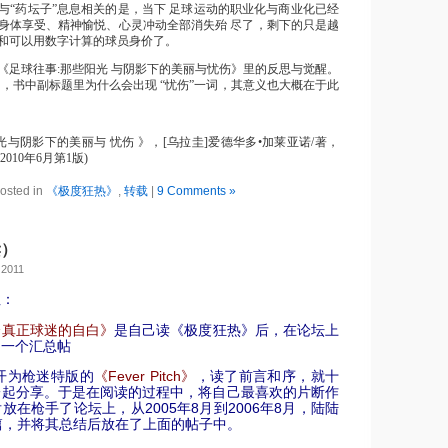
与“药坛子”息息相关的是，当下 足球运动的职业化与商业化已经
身体享受、精神愉悦、心灵冲动全部消失殆 尽了，剩下的只是越
和可以用数字计算的球员身价了。
《足球往事:那些阳光 与阴影下的美丽与忧伤》里的反思与觉醒。
话，书中副标题里为什么会出现 “忧伤”一词，其意义也大概在于此
光与阴影下的美丽与 忧伤 》，[乌拉圭]爱德华多•加莱亚诺/著，
010年6月第1版)
osted in
《极度狂热》
,
转载
|
9 Comments »
读）
 2011
注：
个真正球迷的自白
》
是自己读《极度狂热》后，在论坛上
的一个汇总帖
翻开为枪迷特版的
《Fever Pitch》
，读了前言和序，就十
一起分享。于是在阅读的过程中，将自己最喜欢的片断作
放在枪手了论坛上，从2005年8月到2006年8月，陆陆
篇，并将其总结后放在了上面的帖子中。