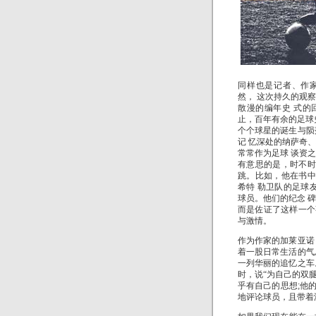
同样也是记者、作
然， 这次持久的观
散漫的编年史 式
止，百年有余的足球
个个球星的诞生与陨
记 忆深处的纳萨奇
常常作为足球 谈资
有意思的是，时不时
跳。比如，他在书中
希特 勒卫队的足球
球员。他们的纪念 
而是佐证了这样一个
与激情。
作为作家的加莱亚诺
着一股日常生活的气
一列华丽的追忆之车
时，说“为自己的双
乎有自己的思想;他
地评论球员，且带着