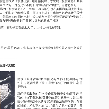
信息里找来《极度狂热》细细翻阅时，才发现《极度狂热》其实
重的话题。这也是它不同于普通畅销书的地方。有意思的是，一
遇的《极度狂热》在1997年、2005年分 别在英国和美国改拍成电
人 公回忆时的精神失重，而摇身变成了一出情节跌宕起伏的爱情
，美国改拍的 同名电影，经由编剧洛厄尔•冈茨和巴拜卢•曼戴 尔
海布里球场转换到了美 国，足球也换成了棒球。
离，有时候实在是太大 了。大得让你想象不到。
]尼克•霍恩比/著，北
方联合出版传媒股份有限公司万卷出版公司
===========
反思和觉醒
》
要说《足球往事:那 些阳光与阴影下的美丽与 忧
伤 》，还得先从《拉丁 美洲:被切开的血管》这 册
书说起。
新闻记者出身的乌拉 圭作家爱德华多•加莱亚诺 撰
写的《拉丁美洲:被切 开的血管》这册书，是以 爱
情小说和海盗小说的方
式来谈政治经济学的，作者
的目的，如他本人所 言，“是为了和人们交谈，是