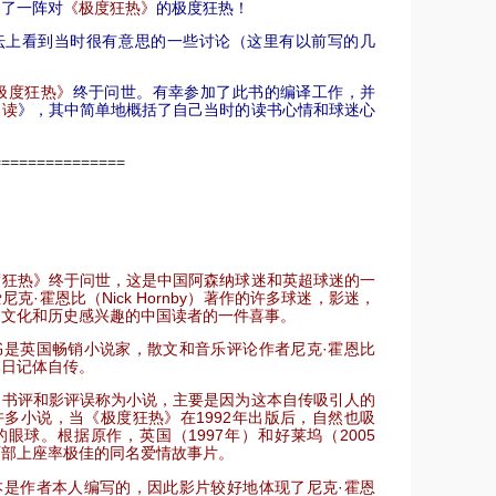
起了一阵对
《极度狂热》
的极度狂热！
坛上看到当时很有意思的一些讨论（这里有以前写的几
极度狂热》
终于问世。有幸参加了此书的编译工作，并
导读
》，其中简单地概括了自己当时的读书心情和球迷心
===============
度狂热》终于问世，这是中国阿森纳球迷和英超球迷的一
克·霍恩比（Nick Hornby）著作的许多球迷，影迷，
国文化和历史感兴趣的中国读者的一件喜事。
书是英国畅销小说家，散文和音乐评论作者尼克·霍恩比
本日记体自传。
多书评和影评误称为小说，主要是因为这本自传吸引人的
多小说，当《极度狂热》在1992年出版后，自然也吸
眼球。根据原作，英国（1997年）和好莱坞（2005
两部上座率极佳的同名爱情故事片。
本是作者本人编写的，因此影片较好地体现了尼克·霍恩