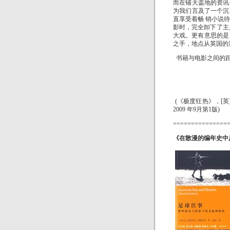
而在铺天盖地的资讯
为我们言及了一个沉
直享受着畅 销小说待
影时，完全卸下了主
大戏。更有意思的是
之手，地点从英国的
书籍与电影之间的距
(《极度狂热》，[英
2009
年9月第1版)
===============
《在散漫的编年史中