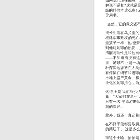
如果我们现在能在一
解说不是把“这就是
级的扑救咋这么多!
导用书。
当然，它的意义还
成长生活在乌拉圭的
根廷军事政权的死亡
圭孩子一样，他 也
到他对足球的热爱，
清醒与理性是和他当
——不知道有没有这
里，足球不 止是一
种深深地渗透在人类
有停留在细节和进球
土地上盛产黄金、橡
业化的
足球担心，为
这也正是我们很少
赢，“大家都在退守
只有一名‘平原游击
刺的叙述。
此外，我还一直记着
在不择手段都要取得
的药坛子。 这是多
而这个比喻，恰恰是