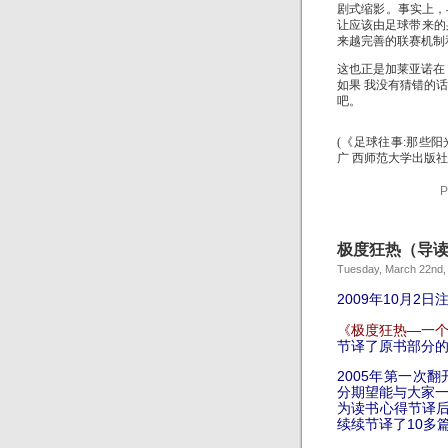
剧式缩影。事实上，
让应该由足球带来的
来越完善的联赛机制
这也正是加莱亚诺在
如果 我没有猜错的
吧。
(《足球往事:那些阳
广 西师范大学出版社2
P
极度狂热（导
Tuesday, March 22nd,
2009年10月2日
《
极度狂热—一
节译了原书部分
2005年第一次
分期望能与大家
为读书心得节译后
续续节译了10多