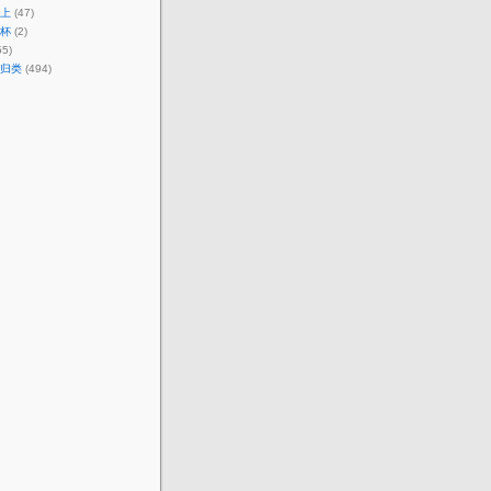
上
(47)
杯
(2)
55)
归类
(494)