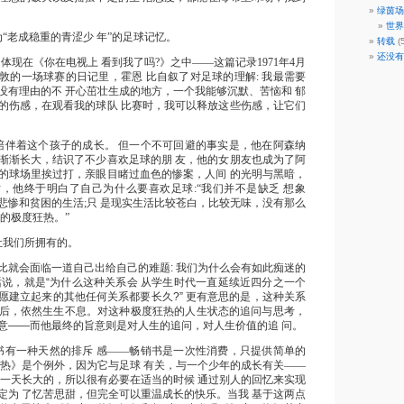
绿茵场
世界
“老成稳重的青涩少 年”的足球记忆。
转载
(
还没有
体现在《你在电视上 看到我了吗?》之中——这篇记录1971年4月
普敦的一场球赛的日记里，霍恩 比自叙了对足球的理解: 我最需要
没有理由的不 开心茁壮生成的地方，一个我能够沉默、苦恼和 郁
的伤感，在观看我的球队 比赛时，我可以释放这些伤感，让它们
陪伴着这个孩子的成长。 但一个不可回避的事实是，他在阿森纳
渐渐长大，结识了不少喜欢足球的朋 友，他的女朋友也成为了阿
的球场里挨过打，亲眼目睹过血色的惨案，人间 的光明与黑暗，
，他终于明白了自己为什么要喜欢足球:“我们并不是缺乏 想象
悲惨和贫困的生活;只 是现实生活比较苍白，比较无味，没有那么
到的极度狂热。”
让我们所拥有的。
比就会面临一道自己出给自己的难题: 我们为什么会有如此痴迷的
话说，就是“为什么这种关系会 从学生时代一直延续近四分之一个
愿建立起来的其他任何关系都要长久?” 更有意思的是，这种关系
后，依然生生不息。对这种极度狂热的人生状态的追问与思考，
意——而他最终的旨意则是对人生的追问，对人生价值的追 问。
书有一种天然的排斥 感——畅销书是一次性消费，只提供简单的
狂热》是个例外，因为它与足球 有关，与一个少年的成长有关——
天一天长大的，所以很有必要在适当的时候 通过别人的回忆来实现
定为 了忆苦思甜，但完全可以重温成长的快乐。当我 基于这两点