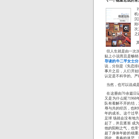
《一个稳重老成的青
1
机
沉
始
次
之
但人生就是由一次
贴上小说而且是畅销
导读的牛二平女士分
说，分别是《失恋排
事片之后，人们开始
认定是不科学的。严
当然，也可以说成是
在这册由70余篇日
又是为什么呢?19
队有着解不开的结，
辱与共的经历，也时
年的成长。这个过早
足球 场就会没有地
起了，并且逐渐 成
他的阳刚之气，也常
超了身体年龄的稳重
因此，青春的迷茫、