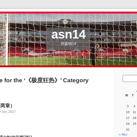
asn14
阿森纳14
ve for the ‘《极度狂热》’ Category
M
T
（两章）
3
4
 1st, 2017
10
11
17
18
24
25
31
« Nov