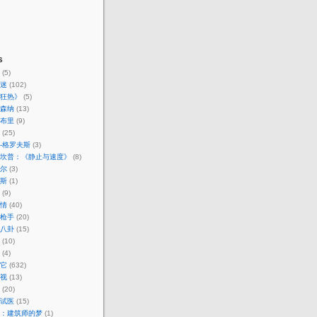
s
(5)
迷
(102)
狂热》
(5)
森纳
(13)
布里
(9)
(25)
-格罗夫斯
(3)
坎普：《静止与速度》
(8)
尔
(3)
斯
(1)
(9)
情
(40)
枪手
(20)
八卦
(15)
(10)
(4)
它
(632)
视
(13)
(20)
试医
(15)
：建筑师的梦
(1)