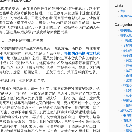
涩少年”的足球记忆》
Links
991年的夏天，正在看心理医生的英国作家尼克•霍恩比，终于有
大仙
会借助这次诊疗的机会梳 理一下自己多年来的超级球迷生活以及
春夏秋冬
浸其中的情感世界。正是这个有着 阴差阳错色彩的机会，让他开
着手写作《极度狂 热》。可是，连他自己都 没有料到的是，这一
Categorie
充满忧伤的纸上回忆，不但让他踏上了一条畅销小说作家的人生
往事回忆
路，还在几年后获得了“威廉希尔体育图书奖”。
枪手及枪
其实，这并不是霍恩比的初衷。
《极度
了解阿
次的阴差阳错纠结而成的悲欢离合、喜怒哀乐。所以说，当此书被
亲历海
小说的标签时，霍恩比也是无可奈何的。
根据为该书撰写过精彩
枪手们
析
，继《极度狂热》之后，霍恩比创作过两本货真价实的畅销小
佩里
行榜》和《男孩•男人》，这两本书在相继拍成有着好看情节的故
博格
理所当然地认为 《极度狂热》也是一本畅销小说。显然，这样的
厄齐
格地说，这是一册回忆录， 一册关于成长、关于足球的回忆录。
桑切
霍恩比的一次追忆逝水 年华。
皮雷
球迷心
记组成的回忆录里，每一 个文字，都没有离开过阿森纳球队。这
我看
68年的秋天，当他第一次被父亲带进足 球场时，就注定了与这支球
枪手
注定了他们在将来的岁月里一起快乐、一起悲 伤。当然，这种荣
绿茵场
时绕不过 俱乐部与球迷之间的种种纠葛，更加绕不过一个 小小少
翻译
地承担着父母关系不和、家庭缺少温情的孩子，他的周末，除了
足球及其
方可去。这种不幸的经历，反而让他与阿森纳球队紧紧地联结在一
书与影
为阿森纳的铁杆球迷。再后来，父亲离开他的身边，母亲为了培养
看世界
常鼓励 他去看球，但是，此时的霍恩比，已经是一个心理年龄远
以身
老成的少年，对他 来说，每一次看球都是一个情感宣泄的出口，
连载
理想的破灭以及摇摆不定的生 活态度，都能在海布里球场，找到