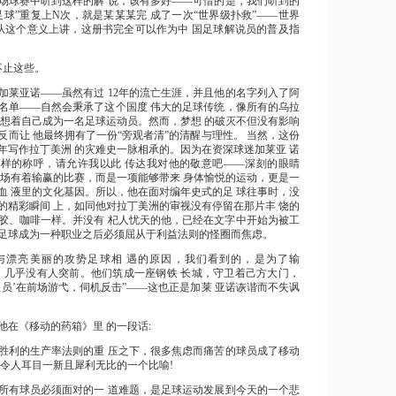
场球赛中听到这样的解 说，该有多好——可惜的是，我们听到的
足球”重复上N次，就是某某某完 成了一次“世界级扑救”——世界
从这个意义上讲，这册书完全可以作为中 国足球解说员的普及指
不止这些。
加莱亚诺——虽然有过 12年的流亡生涯，并且他的名字列入了阿
名单——自然会秉承了这个国度 伟大的足球传统，像所有的乌拉
梦想着自己成为一名足球运动员。然而，梦想 的破灭不但没有影响
反而让 他最终拥有了一份“旁观者清”的清醒与理性。 当然，这份
年写作拉丁美洲 的灾难史一脉相承的。因为在资深球迷加莱亚 诺
样的称呼，请允许我以此 传达我对他的敬意吧——深刻的眼睛
场场有着输赢的比赛，而是一项能够带来 身体愉悦的运动，更是一
血 液里的文化基因。所以，他在面对编年史式的足 球往事时，没
的精彩瞬间 上，如同他对拉丁美洲的审视没有停留在那片丰 饶的
胶、咖啡一样。并没有
杞人忧天的他，已经在文字中开始为被工
足球成为一种职业之后必须屈从于利益法则的怪圈而焦虑。
与漂亮美丽的攻势足球相 遇的原因，我们看到的，是为了输
，几乎没有人突前。他们筑成一座钢铁 长城，守卫着己方大门，
队员’在前场游弋，伺机反击”——这也正是加莱 亚诺诙谐而不失讽
他在《移动的药箱》里 的一段话:
胜利的生产率法则的重 压之下，很多焦虑而痛苦的球员成了移动
么令人耳目一新且犀利无比的一个比喻!
所有球员必须面对的一 道难题，是足球运动发展到今天的一个悲