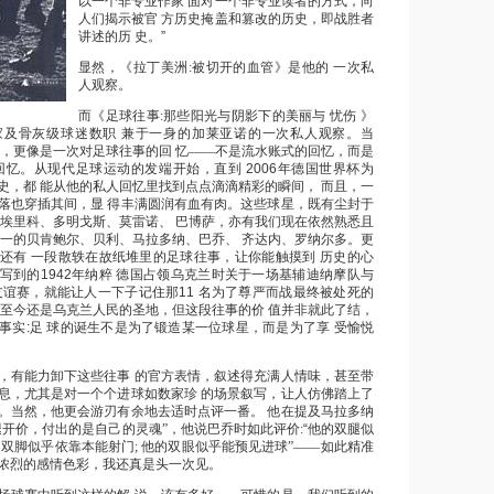
以一个非专业作家 面对一个非专业读者的方式，向
人们揭示被官 方历史掩盖和篡改的历史，即战胜者
讲述的历 史。”
显然，《拉丁美洲:被切开的血管》是他的 一次私
人观察。
而《足球往事:那些阳光与阴影下的美丽与 忧伤 》
家及骨灰级球迷数职 兼于一身的加莱亚诺的一次私人观察。当
察，更像是一次对足球往事的回 忆——不是流水账式的回忆，而是
的回忆。从现代足球运动的发端开始，直到
2006年德国世界杯为
史，都 能从他的私人回忆里找到点点滴滴精彩的瞬间， 而且，一
落也穿插其间，显 得丰满圆润有血有肉。这些球星，既有尘封于
、埃里科、多明戈斯、莫雷诺、 巴博萨，亦有我们现在依然熟悉且
之一的贝肯鲍尔、贝利、马拉多纳、巴乔、 齐达内、罗纳尔多。更
还有 一段散轶在故纸堆里的足球往事，让你能触摸到 历史的心
写到的1942年纳粹 德国占领乌克兰时关于一场基辅迪纳摩队与
友谊赛，就能让人一下子记住那11 名为了尊严而战最终被处死的
碑至今还是乌克兰人民的圣地，但这段往事的价 值并非就此了结，
事实:足 球的诞生不是为了锻造某一位球星，而是为了享 受愉悦
，有能力卸下这些往事 的官方表情，叙述得充满人情味，甚至带
息，尤其是对一个个进球如数家珍 的场景叙写，让人仿佛踏上了
。当然，他更会游刃有余地去适时点评一番。 他在提及马拉多纳
腿开价，
付出的是自己的灵魂”，他说巴乔时如此评价:
“他的双腿似
的双脚似乎依
靠本能射门;
他的双眼似乎能预见进球”——如
此精准
浓烈的感情色彩，我还真是头一次见。