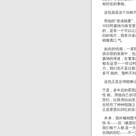
相对应的事物。
这也就是这个自称为
而他的“老成稳重”，
10日阿森纳与南安
的，是有一个可以让
闷的地方，我有许多
稍微透口 气。
如此的伤感，一直
俱乐部的发展中，也
森纳的球迷，在繁复
都在这里一一经过时
力，我们也不是过着
多可 能的、预料不
这也正是足球能够
于是，多年后的霍恩
性 格。用他自己的
世纪，比我用自由意
在经历了种种阻隔之
正是霍恩比回忆的旨
本来，我对畅销图
快 乐——但《极度
我们每个人都 是一
自我的回忆——不一