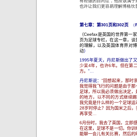
有轻微的自闭症，他应该属于
也许让我们更容易理解博格坎
第七章：
第
301
页和
302
页
（
（
Ceefax
是英国的世界第一家
页为足球专栏，在这一章，谈
的理解，以及英国体育界对
动
）
1995
年夏天，丹尼斯做出了又
少呆
4
年，也许
6
年。但在第
方。
”
…
丹尼斯说：
“回想起来，那时
我觉得我飞行的问题是由于那
足球，所以我必须做出决定，
的地方，以不同的方式继续踢
我究竟是什么样的一个足球运
28
岁时停止？因为国米之后，
再享受
…
6
月份时，我去了英国，立即
在这里，足球不是一切。你训
能聊一会儿有关比赛，然后的