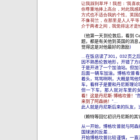
让我踩到草坪！我想：‘我喜
你尊重地捧上高台，对此我感
方式也不适合我的个性。英国
不像荷兰，在那里是人人平等
介于两者之间，我觉得这才是
（他第一天到伦敦后，看到
C
题，都是有关他到英国的消息
觉得这是对他最好的激励
）
…
在饭店读了
301
，
032
页之
因不熟悉伦敦地形，开错了方
于是开进了一个加油站。但加
后面一辆车加油。博格坎普看
着头，骂骂咧咧，大概是骂他
车，看样子是要和丹尼斯理论
但一下车，那人就对车里的
看！这是丹尼斯·博格坎普！
”
来到了阿森纳！
”
…
此人就是丹尼斯后来的队友，
（赖特等回忆初识丹尼斯的其
从一开始，博格坎普就与阿森
国球迷的反差
…
开始博格坎普比较谨慎，一直