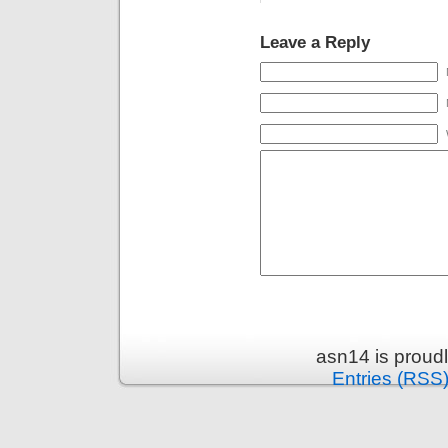
Leave a Reply
asn14 is proud
Entries (RSS