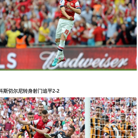
科斯切尔尼转身射门追平2-2