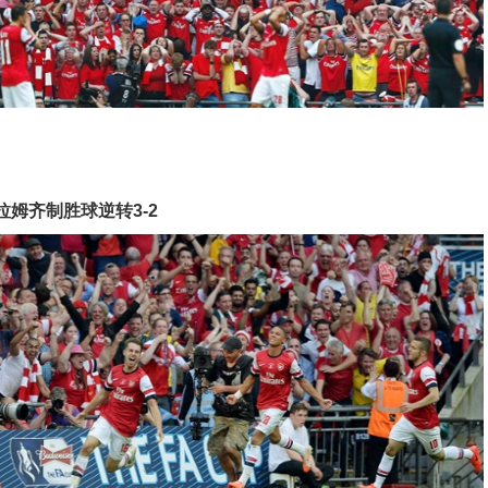
拉姆齐制胜球逆转3-2