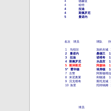
4
德赫亚
4
哈特
4
拉迪
4
斯佩罗尼
5
曼诺内
名次 球员
球队 扑
1 马绍尔
加的夫城 1
2 曼诺内
桑德兰 1
3 拉迪
诺维奇 1
4 斯佩罗尼
水晶宫 1
5 斯泽斯尼
阿森纳 1
5* 霍华德
埃弗顿 1
7 古赞
阿斯顿维拉
8 米尼奥莱
利物浦 
9 贝戈维奇
斯托克城 
10 洛里
托特纳姆 
球员