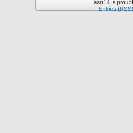
asn14 is proud
Entries (RSS