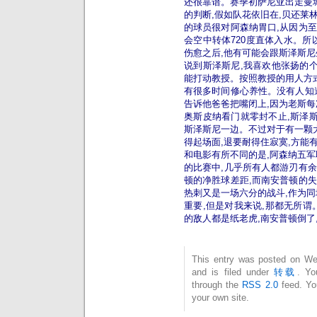
还很靠谱。赛季初萨尼亚出走曼城
的判断,假如队花依旧在,贝还莱
的球员很对阿森纳胃口,从因为
会空中转体720度直体入水。所
伤愈之后,他有可能会跟斯泽斯
说到斯泽斯尼,我喜欢他张扬的个
能打动教授。按照教授的用人方式
有很多时间修心养性。没有人知
告诉他爸爸把嘴闭上,因为老斯每
奥斯皮纳看门就零封不止,斯泽斯
斯泽斯尼一边。不过对于有一颗大
得起场面,退要耐得住寂寞,方能
和电影有所不同的是,阿森纳五军
的比赛中,几乎所有人都游刃有
顿的净胜球差距,而南安普顿的
热刺又是一场六分的战斗,作为同
重要,但是对我来说,那都无所谓
的敌人都是纸老虎,南安普顿倒了
This entry was posted on We
and is filed under
转载
. Yo
through the
RSS 2.0
feed. Y
your own site.