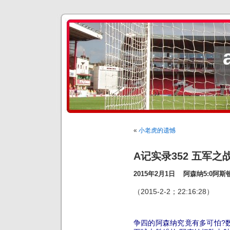
«
小老虎的遗憾
A记实录352 五军
2015年2月1日 阿森纳5:0阿斯
（2015-2-2；22:16:28）
争四的阿森纳究竟有多可怕?数