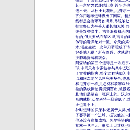
往是一个回扣就把对手闪在三米
其不意的方式终结比赛,甚至连
进不去。从标王到花瓶,厄齐尔一
齐尔用连续进球做出了回应。精灵
线都是会挽弯弓如满月,弓弦响处
把吉鲁归为半兽人跟长相无关,而
确是毁誉参半。吉鲁浪费机会的
拍的,但只要站在禁区里,吉鲁的
传球的意识绝对一流。今天的第
术,活生生把一次单刀啰嗦成了“
好处地无视了所有障碍。这就是吉
没肺地折磨着观众。
阿森纳的第三个进球是一次近乎
球,中间只有卡索拉参与其中,沃
了古赞的指尖,整个过程快如闪电
点和阿森纳的风格完美契合,也
和厄齐尔一样,足总杯和联赛双线
拉的防线撕扯得漏洞百出,教授说
且他们是躺在一张床上的。沃尔
形的戒指,沃尔科特一旦跑疯了,
正也追不上。
补时进球的贝莱林还属于人类,他
了赛季第一个进球。据说他的冲刺
他还没有资格成精。阿尔特塔的
莱林一飞冲天。事实上贝莱林已经