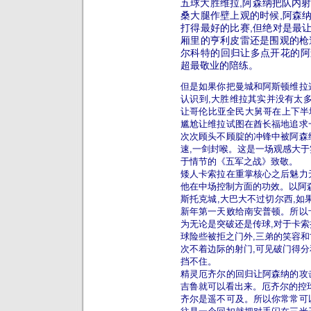
五球大胜维拉,阿森纳把队内射
桑大腿作壁上观的时候,阿森
打得最好的比赛,但绝对是最
厢里的亨利皮雷还是围观的枪
尔科特的回归让多点开花的阿
超最敬业的陪练。
但是如果你把曼城和阿斯顿维拉
认识到,大胜维拉其实并没有太多
让哥伦比亚全民大舅哥在上下半
尴尬让维拉试图在酋长福地追求
次次顾头不顾腚的冲锋中被阿森
速,一剑封喉。这是一场观感大于
于情节的《五军之战》致敬。
矮人卡索拉在重掌核心之后魅力
他在中场控制方面的功效。以阿森
斯托克城,大巴大不过切尔西,如
新年第一天败给南安普顿。所以
为无论是突破还是传球,对于卡索
球险些被拒之门外,三弟的笑容和
次不着边际的射门,可见破门得分
挡不住。
精灵厄齐尔的回归让阿森纳的攻
吉鲁就可以看出来。厄齐尔的控球
齐尔是遥不可及。所以你常常可