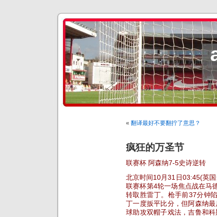
«
翻译最好不要翻拧了意思？
疯狂的万圣节
联赛杯 阿森纳7-5史诗逆转
北京时间10月31日03:45(英国
联赛杯第4轮一场焦点战在马
转取胜雷丁。枪手前37分钟陷
丁一度扳平比分，但阿森纳最
球助攻双帽子戏法，吉鲁和科