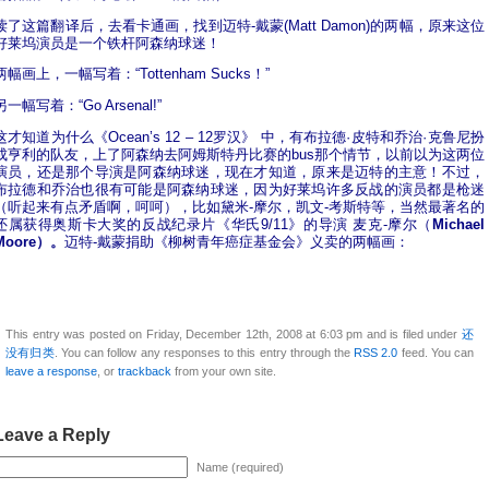
读了这篇翻译后，去看卡通画，找到迈特-戴蒙(Matt Damon)的两幅，原来这位
好莱坞演员是一个铁杆阿森纳球迷！
两幅画上，一幅写着：“Tottenham Sucks！”
另一幅写着：“Go Arsenal!”
这才知道为什么《Ocean’s 12 – 12罗汉》 中，有布拉德·皮特和乔治·克鲁尼扮
成亨利的队友，上了阿森纳去阿姆斯特丹比赛的bus那个情节，以前以为这两位
演员，还是那个导演是阿森纳球迷，现在才知道，原来是迈特的主意！
不过，
布拉德和乔治也很有可能是阿森纳球迷，因为好莱坞许多反战的演员都是枪迷
（听起来有点矛盾啊，呵呵），比如黛米-摩尔，凯文-考斯特等，当然最著名的
还属获得奥斯卡大奖的反战纪录片《华氏9/11》的导演 麦克-摩尔（
Michael
Moore）。
迈特-戴蒙捐助《柳树青年癌症基金会》义卖的两幅画：
This entry was posted on Friday, December 12th, 2008 at 6:03 pm and is filed under
还
没有归类
. You can follow any responses to this entry through the
RSS 2.0
feed. You can
leave a response
, or
trackback
from your own site.
Leave a Reply
Name (required)