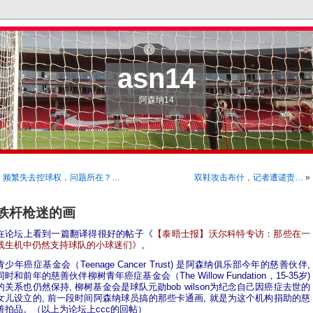
asn14
阿森纳14
«
频繁失去控球权，问题所在？…
双鞋攻击布什，记者遭谴责…
»
铁杆枪迷的画
在论坛上看到一篇翻译得很好的帖子《
【泰晤士报】沃尔科特专访：那些在一
线生机中仍然支持球队的小球迷们》
。
青少年癌症基金会（Teenage Cancer Trust) 是阿森纳俱乐部今年的慈善伙伴,
同时和前年的慈善伙伴柳树青年癌症基金会（The Willow Fundation，15-35岁)
的关系也仍然保持, 柳树基金会是球队元勋bob wilson为纪念自己因癌症去世的
女儿设立的, 前一段时间阿森纳球员搞的那些卡通画, 就是为这个机构捐助的慈
善拍品。（以上为论坛上ccc的回帖）