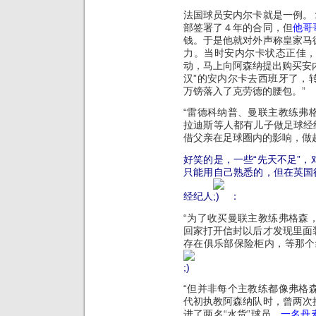
法国球员安内尔卡就是一例。
部签署了４年的合同，但
他哥
钱。于是他就对外声称皇家马
力。当时安内尔卡状态正佳
动，马上向阿森纳提出购买安内
汉”的安内尔卡去西班牙了，
万镑落入了克劳德的腰包。”
“雷德科纳普、曼联主教练弗
拉迪斯等人都有儿子做足球经
借父亲在足球圈内的影响，做
好笑的是，一些“先天不足”
只能用自己熟悉的，但在英国
经纪人
：
“为了收买曼联主教练弗格森
回家打开信封以后才发现里面
存在俱乐部保险柜内，等那个
“但并非每个主教练都像弗格
代初执教阿森纳队时，曾两次
进了两名“水货”球员。
一名丹