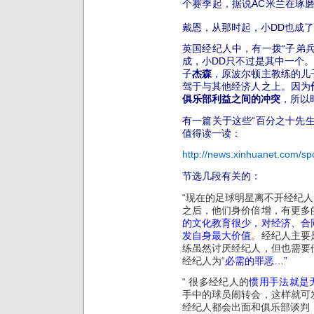
个赛季起，据说AC米兰在琢
戴恩，从那时起，小DD也成了阿
英国经纪人中，有一拨“子弟兵
成，小DD只不过是其中一个。
子
杰森
，原波尔顿主教练的儿
驾于与其他经济人之上。因为
俱乐部利益之间的冲突
，所以
有一篇关于这些“百分之十先生
值得读一读：
http://news.xinhuanet.com/s
节选几段有关的：
“现在的足球明星离不开经纪人
之后，他们身价倍增，有更多
的文化教育很少，对经济、合
发自身最大价值
。经纪人主要
练虽然讨厌经纪人，但也需要
经纪人为“
必需的罪恶…”
“ 很多经纪人的
惯用手法就是
手中的球员闹转会，这样就可
经纪人都会出面和俱乐部谈判