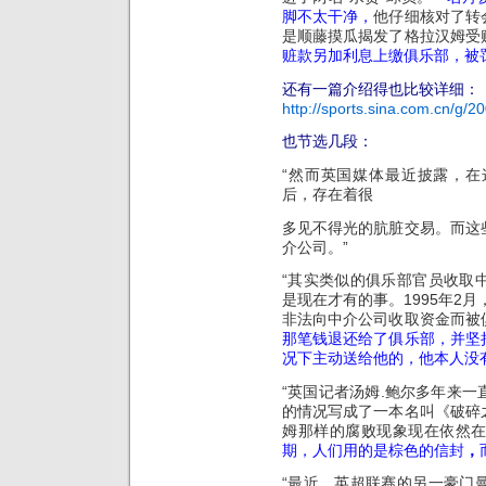
脚不太干净，
他仔细核对了转
是顺藤摸瓜揭发了格拉汉姆受
赃款另加利息上缴俱乐部，被
还有一篇介绍得也比较详细：
http://sports.sina.com.cn/g/
也节选几段：
“然而英国媒体最近披露，
后，存在着很
多见不得光的肮脏交易。而这
介公司。”
“其实类似的俱乐部官员收取
是现在才有的事。1995年2
非法向中介公司收取资金而被
那笔钱退还给了俱乐部，并坚
况下主动送给他的，他本人没
“英国记者汤姆.鲍尔多年来
的情况写成了一本名叫《破碎
姆那样的腐败现象现在依然
期，人们用的是棕色的信封
，
“最近，英超联赛的另一豪门