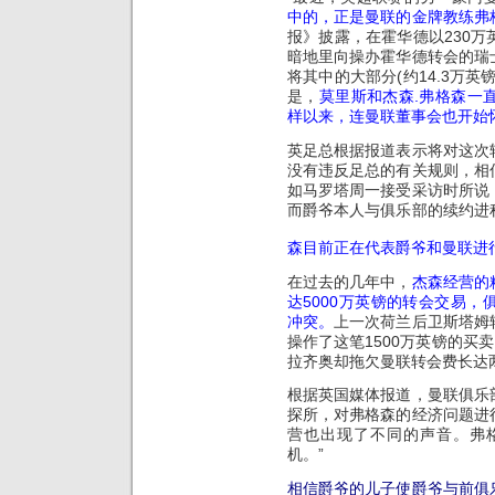
中的，正是曼联的金牌教练弗
报》披露，在霍华德以230
暗地里向操办霍华德转会的瑞
将其中的大部分(约14.3万
是，
莫里斯和杰森.弗格森一
样以来，连曼联董事会也开始
英足总根据报道表示将对这次
没有违反足总的有关规则，相
如马罗塔周一接受采访时所说
而爵爷本人与俱乐部的续约进
森目前正在代表爵爷和曼联进
在过去的几年中，
杰森经营的
达5000万英镑的转会交易，
冲突。
上一次荷兰后卫斯塔姆
操作了这笔1500万英镑的买
拉齐奥却拖欠曼联转会费长达
根据英国媒体报道，曼联俱乐
探所，对弗格森的经济问题进
营也出现了不同的声音。弗
机。”
相信爵爷的儿子使爵爷与前俱