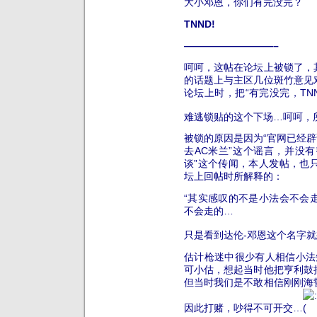
大小邓恩，你们有完没完？
TNND!
—————————–
呵呵，这帖在论坛上被锁了，
的话题上与主区几位斑竹意见
论坛上时，把“有完没完，TN
难逃锁贴的这个下场…呵呵，
被锁的原因是因为“官网已经辟
去AC米兰”这个谣言，并没有
谈”这个传闻，本人发帖，也
坛上回帖时所解释的：
“其实感叹的不是小法会不会
不会走的…
只是看到达伦-邓恩这个名字
估计枪迷中很少有人相信小法
可小估，想起当时他把亨利鼓
但当时我们是不敢相信刚刚海
因此打赌，吵得不可开交…