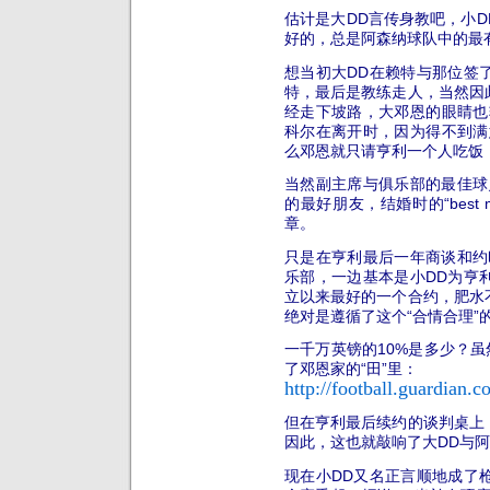
估计是大DD言传身教吧，小
好的，总是阿森纳球队中的最
想当初大DD在赖特与那位签
特，最后是教练走人，当然因
经走下坡路，大邓恩的眼睛也
科尔在离开时，因为得不到满
么邓恩就只请亨利一个人吃饭！
当然副主席与俱乐部的最佳球
的最好朋友，结婚时的“best
章。
只是在亨利最后一年商谈和约
乐部，一边基本是小DD为
亨
立以来最好的一个合约，肥水
绝对是遵循了这个“合情合理”
一千万英镑的10%是多少？虽
了邓恩家的“田”里：
http://football.guardian
但在亨利最后续约的谈判桌上
因此，这也就敲响了大DD与
现在小DD又名正言顺地成了