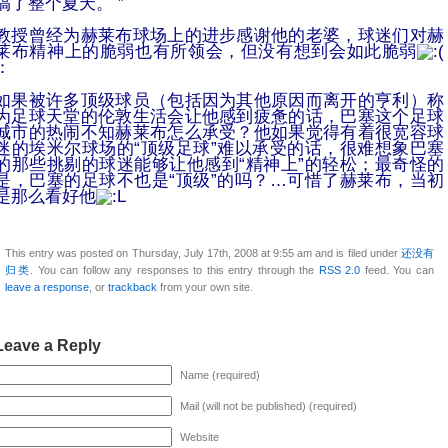
搞了整个夏天。 ”
教授曾经为赫莱布球场上的进步感谢他的老婆，球迷们对赫
莱布精神上的脆弱也有所领会，但没有想到会如此脆弱
：
如果被许多顶级球员（包括因为其他原因而离开的亨利）称
为足球天堂的伦敦生活会让他感到疲惫的话，巴塞这个足球
城市的热闹不知赫莱布怎么承受？
他如果觉得有着很宽容球
迷的埃米尔球场的“顶级足球”难以承受的话，很难想象巴塞
的那些挑剔的球迷能够让他感到“精神上”的轻松；
最奇怪的
是，巴塞的足球不也是“顶级”的吗？…
可惜了赫莱布，当初
是那么看好他
This entry was posted on Thursday, July 17th, 2008 at 9:55 am and is filed under
还没有
归类
. You can follow any responses to this entry through the
RSS 2.0
feed. You can
leave a response
, or
trackback
from your own site.
Leave a Reply
Name (required)
Mail (will not be published) (required)
Website