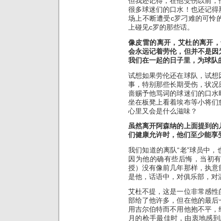
但我还记得，在他受伤以前，
很多球迷们的口水！也还记得
场上不断遭受c罗刁难的可怜
上碰见c罗的那些话。
像皮雷的离开，艾杜的离开，
会永远记着劳伦，但并不是因
我们在一起的日子里，为球队
试想如果劳伦还在球队，试想
事，特别那些长期受伤，状况
啬赐予他骂词的球迷们的口水
坐在板凳上看着埃布等小将们
心里又会是什么滋味？
虽然离开阿森纳的上面提到的
们健康允许时，他们至少能享
我们知道的离队“老”球员中
因为他的确有些后悔，当初
授）没有像前几年那样，执意
是他，话语中，对俱乐部，对
艾杜不提，这是一位非常感性
部给了他许多，但在他的最后
用吉尔伯特而不用他抱不平，
月的枪手最佳时，由衷地感到