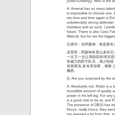
[color=Green]Q: Who is the bi
A: Arsenal has so many talente
is impossible to choose one. 
me time and time again is E
unbelievably strong defender
mistakes and as such, I predi
future. There is also Cesc F
Walcott, but for me the bigges
记者问：在阿森纳，谁是最有
皮雷答：阿森纳有那么多的天
一次又一次让我惊叹的球员是
有威力的防守队员，很少犯错
有塞斯克.发布里加斯，梯奥
佩西。
Q: Are you surprised by the 
A: Absolutely not. Robin is a 
incredible amount of quality 
power in his left leg. For any
is a good club to be at, and R
The presence of DB10 has be
Hours, really hours, they wer
has learned a lot from that, a