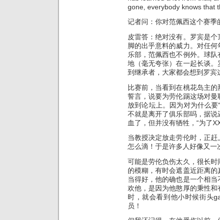
gone, everybody knows that t
记者问：你对范佩西这个赛季
皮雷答：绝对没有。罗宾是个
脚的出乎意料的威力。对任何
乐部，范佩西也不例外。球队
地（毫无夸张）在一起长谈。
到继承者，大家都会想到罗宾这个名
比赛前，当看到在桃花岛主的
誓言，说要为劳伦踢这场对曼
放到论坛上。因为对为什么要
不就是离开了俱乐部吗，据说
血了，但并没有牺牲，“为了X
当教授决定放走劳伦时，正赶
怎么滴！于是许多人好像又一次
可能是劳伦负伤太久，很长时
的模糊，有时会遮盖近距离的
当得好，他的确也是一个相当
欢他，是因为他憨厚的秉性和
时，就会看到他小时候街头ga
员！