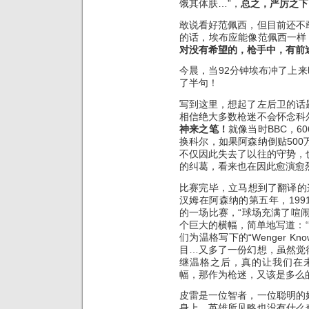
饿其体肤…”，
总之，严厉之下
敢说看好范佩西，但目前还不
的话，埃布应能像范佩西一样，
对没有希望的，枪手中，有前
今晨，当92分钟埃布冲了上来
了半句！
写到这里，想起了左后卫的话
相信绝大多数枪迷不会怀念科
神来之笔！
就像当时BBC，
换科尔，如果阿森纳倒贴50
不仅因此失去了以往的守势，
的纠葛，看来也在因此愈演愈
比赛完毕，立马想到了翻译的
汉姆在阿森纳的第五年，19
的一场比赛，“球场充满了喧
个巨大的横幅，简单地写道：“Ge
们为温格写下的“Wenger 
目…又多了一份幻想，虽然觉
继温格之后，真的让我们在未来的
幅，那作为枪迷，又该是多么
皮雷是一位智者，一位聪明的
身上，英雄所见略也没有什么