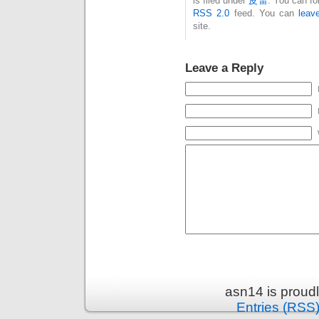
is filed under
皮雷
. You can fo
RSS 2.0
feed. You can
leav
site.
Leave a Reply
asn14 is proud
Entries (RSS