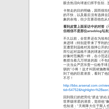
眼含热泪向球迷们挥手告别…
卡努走的目的明确，因而很坦
的不快，以及最后没有选择去
象的余地，但少言寡语他也从来
看到皮雷上面采访中的对答（
但相信不是那位arseblog
不久以前，全世界还在为埃布
来进球（特别是带来了亨利的
至遭受到温格对其假摔公开的
而引起对温格不满的球迷们的
好像对范佩西一样，在小范还
教授当着几万球迷的面（不包
一次当众严厉斥责一位枪手球员
驯的”小将！这才叫因材施教
到了他的巨星潜质，看到了他
不尽！
http://bbs.arsenal.com.cn/vi
tid=54752&highlight=%2Basn
回到我们的把劳伦“挤走”的
世界级球星的潜质，觉得他“像
也知道：“天将降大任于斯人