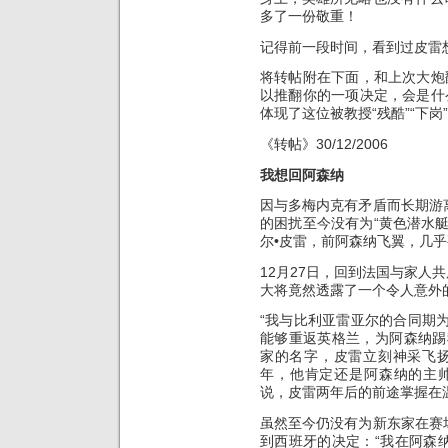
多了一份敬重！
记得前一段时间，看到过皮雷
将转帖附在下面，和上次大炮
以推翻你的一项决定，会是什
体现了这位被教授“残酷”“下
《转帖》30/12/2006
我想回阿森纳
因与多梅内克有矛盾而长期游
的困扰至今没有为“黄色潜水
尔•皮雷，前阿森纳飞翼，几
12月27日，回到法国与家人
大将竟然透露了一个令人意外
“我与比利亚雷亚尔的合同期为
能够重返英格兰，为阿森纳踢
家的名字，皮雷立刻神采飞扬
年，他肯定还是阿森纳的主
说，皮雷两年后的前途掌握在
虽然至今仍没有为新东家在赛
到西班牙的决定：“我在阿森