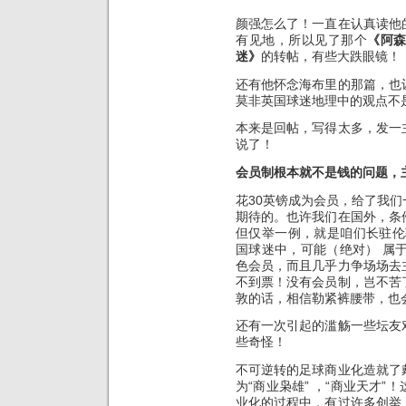
颜强怎么了！一直在认真读他
有见地，所以见了那个
《阿森
迷》
的转帖，有些大跌眼镜！
还有他怀念海布里的那篇，也
莫非英国球迷地理中的观点不
本来是回帖，写得太多，发一
说了！
会员制根本就不是钱的问题，
花30英镑成为会员，给了我
期待的。也许我们在国外，条
但仅举一例，就是咱们长驻伦敦大
国球迷中，可能（绝对） 属
色会员，而且几乎力争场场去
不到票！没有会员制，岂不苦
敦的话，相信勒紧裤腰带，也
还有一次引起的滥觞一些坛友
些奇怪！
不可逆转的足球商业化造就了
为“商业枭雄” ，“商业天才
业化的过程中，有过许多创举