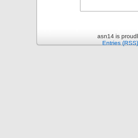
asn14 is proud
Entries (RSS