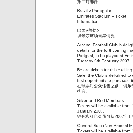
第二封邮件
Brazil v Portugal at
Emirates Stadium – Ticket
Information
巴西V葡萄牙
埃米尔球场售票情况
Arsenal Football Club is delig
details for the forthcoming m
Portgual, to be played at Em
Tuesday 6th February 2007.
Before tickets for this exciti
Sale, the Club is delighted t
first opportunity to purchase t
在球票对公众销售之前，俱乐
机会。
Silver and Red Members
Tickets will be available fro
January 2007.
银色和红色会员可从2007年1
General Sale (Non-Arsenal 
Tickets will be available fr