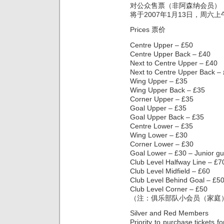
对公众售票（非阿森纳会员）
将于2007年1月13日，周六上
Prices 票价
Centre Upper – £50
Centre Upper Back – £40
Next to Centre Upper – £40
Next to Centre Upper Back –
Wing Upper – £35
Wing Upper Back – £35
Corner Upper – £35
Goal Upper – £35
Goal Upper Back – £35
Centre Lower – £35
Wing Lower – £30
Corner Lower – £30
Goal Lower – £30 – Junior 
Club Level Halfway Line – £7
Club Level Midfield – £60
Club Level Behind Goal – £5
Club Level Corner – £50
（注：俱乐部队小会员（家庭
Silver and Red Members
Priority to purchase tickets