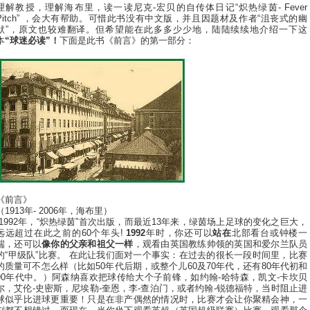
理解教授，理解海布里，读一读尼克-宏贝的自传体日记“炽热绿茵- Fever
Pitch” ，会大有帮助。可惜此书没有中文版，并且因题材及作者“沮丧式的幽
默”，原文也较难翻译。但希望能在此多多少少地，陆陆续续地介绍一下这
本
“球迷必读”！
下面是此书《前言》的第一部分：
《前言》
（1913年- 2006年，海布里）
“1992年，“炽热绿茵”首次出版，而最近13年来，绿茵场上足球的变化之巨大，
远远超过在此之前的60个年头!
1992
年时，你还可以
站在
北部看台或钟楼一
端，还可以
像你的父亲和祖父一样
，观看由英国教练帅领的英国和爱尔兰队员
的“甲级队”比赛。 在此让我们面对一个事实：在过去的很长一段时间里，比赛
的质量可不怎么样（比如50年代后期，或整个儿60及70年代，还有80年代初和
90年代中。）阿森纳喜欢把球传给大个子前锋，如约翰-哈特森，凯文-卡坎贝
尔，艾伦-史密斯，尼埃勒-奎恩，李-查泊门，或者约翰-锐德福特，当时阻止进
球似乎比进球更重要！只是在非产偶然的情况时，比赛才会让你聚精会神，一