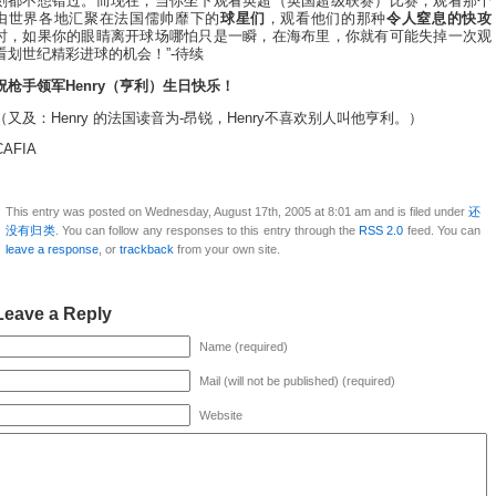
刻都不想错过。而现在，当你坐下观看英超（英国超级联赛）比赛，观看那个
由世界各地汇聚在法国儒帅靡下的
球星们
，观看他们的那种
令人窒息的快攻
时，如果你的眼睛离开球场哪怕只是一瞬，在海布里，你就有可能失掉一次观
看划世纪精彩进球的机会！”-待续
祝枪手领军Henry（亨利）生日快乐！
（又及：Henry 的法国读音为-昂锐，Henry不喜欢别人叫他亨利。）
CAFIA
This entry was posted on Wednesday, August 17th, 2005 at 8:01 am and is filed under
还
没有归类
. You can follow any responses to this entry through the
RSS 2.0
feed. You can
leave a response
, or
trackback
from your own site.
Leave a Reply
Name (required)
Mail (will not be published) (required)
Website