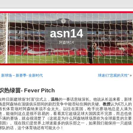
asn14
阿森纳14
«
新球场 – 新赛季- 全新时代
球迷们“悲观的天性“
»
炽热绿茵- Fever Pitch
在昨日新建球场“封顶”仪式上，
温格
的一番话意味深长。他说从长远来看，新球
场是阿森纳在顶级俱乐部间的剧烈竞争中能否站住脚的关键。
教授
认为6万人的
酋长体育场对阿森纳来说不会太大。以往在英国，枪手比赛场地总是人满为
患，能做到这点是很不容易的，看看其它超级足球大国因卖不完票，而总也坐
不满的赛场，就会很清楚了（这就是为什么阿森纳球场票价为全球最贵的主要
原因）。现在我们是世界上球迷最多的俱乐部之一，如果我们能保持一只超级
球队的话，这个体育场还有可能太小！