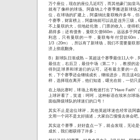
万个座位，现在的座位几近8万，而其他豪门如皇马
就有了像样的球场。阿森纳上个赛季搬进新球场之
位，在球场的扩建上，阿森纳比曼联晚许多年，但
个赛季，财富榜上，阿森纳就可以说是连升三级，
不上曼联的大，但地处伦敦，门票的收入，使得积
易得多；还有债务，曼联欠债660m，远远多于阿森
利息，只有曼联的一半，曼联每年付贷款60m
1/3（20m），所以有了新球场，我们不需要曼联
济上彻底翻身。
B）新球队日渐成熟 – 英超这个赛季最佳11人中
最佳左，右后卫，最佳中场（第二？），教授的这
得到足球界和球迷们的认可。还有最主要的一点
长，下个赛季还会继续成长，继续进步，而且这4
样，选择现在离开，他们知道，曙光在前，一切只
在上场比赛时，球场上有枪迷打出了“Have Fait
上球评看了，笑道：呵呵，这种标语在埃米尔球场
面临降级球队的球迷们的口号！
其实不止是这位球评，其他英超球迷也经常说阿森纳球
文用一个词不是太好描述，大家自己慢慢去体会吧
其实这个赛季，好好盘点一下，就会发现，无论是
成长，我们都获得了许多；