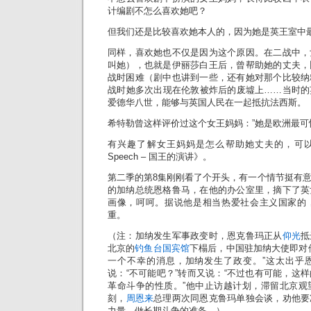
计编剧不怎么喜欢她吧？
但我们还是比较喜欢她本人的，因为她是英王室中
同样，喜欢她也不仅是因为这个原因。在二战中，
叫她），也就是伊丽莎白王后，曾帮助她的丈夫，
战时困难（剧中也讲到一些，还有她对那个比较纳
战时她多次出现在伦敦被炸后的废墟上……当时的
爱德华八世，能够与英国人民在一起抵抗法西斯。
希特勒曾这样评价过这个女王妈妈：”她是欧洲最可
有兴趣了解女王妈妈是怎么帮助她丈夫的，可以看
Speech – 国王的演讲》。
第二季的第8集刚刚看了个开头，有一个情节挺有
的加纳总统恩格鲁马，在他的办公室里，摘下了英
画像，呵呵。据说他是相当热爱社会主义国家的
重。
（注：加纳发生军事政变时，恩克鲁玛正从
仰光
抵
北京的
钓鱼台国宾馆
下榻后，中国驻加纳大使即对
一个不幸的消息，加纳发生了政变。”这太出乎
说：“不可能吧？”转而又说：“不过也有可能，这
革命斗争的性质。”他中止访越计划，滞留北京观
刻，
周恩来
总理两次同恩克鲁玛单独会谈，劝他要
力量，做长期斗争的准备。）