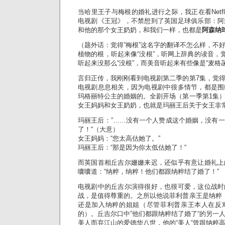
当哈里王子与梅根的婚礼进行之际，我正在看Netf
电视剧《王冠》，不禁想到了英国足球俱乐部：阿
和他的那个女王奶奶，和我们一样，也都是
阿森纳
（题外话：觉得”梅根”这名字的翻译不怎么样，不
植物的根，听起来像“没根”，听网上辞典的读音，觉
听起来没那么“没根”，而美音听起来有些像是“麦格
言归正传，我刚刚看到电视剧第二季的第7集，觉
电视剧息息相关，因为电视剧中很多情节，都是围
玛格丽特公主的婚姻的。全剧开场（第一季第1集
女王妈妈和女王奶奶，也就是玛丽王后关于女王非常
玛丽王后：”……没有一个人赞成这个婚姻，没有
了！“（大意）
女王妈妈：“您太高估她了。”
玛丽王后：“那是因为你太低估她了！“
而英国首相丘吉尔姗姗来迟，还似乎有意让婚礼上
囔囔道：“纳粹，纳粹！他们都跟纳粹结了婚了！”
电视剧中的丘吉尔演得很好，也很可爱，这位战时
战，是值得尊重的。之所以他说菲利普亲王是纳粹
还是加入纳粹的姐姐（尽管菲利普亲王本人在反
的）。丘吉尔口中”他们都跟纳粹结了婚了“的另一
美人而弃江山的爱德华八世，他的“美人“曾跟纳粹