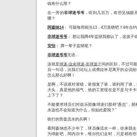
钱有什么用？
在一旁的
非球迷爷爷
，听到几百万，有些见钱眼开
哪？
阿森纳
14
： 可能每周相当13，4万英镑吧？4年合约
非球迷爷爷
： 那让我蹲4年监狱我都认了，这孩子
安怡
： 蹲一辈子监狱呢？
非球迷爷爷
无语…
这就是
球迷
-业余球迷-
非球迷
之间的区别，不过可
后一句话，比我们论坛上就弗拉米尼离开的众说纷
怎么那么好啊！
是啊，不说谁对谁错，谁报复了谁，谁利用了谁，
大头，真是他的福气，他的工资现在是不是与卡卡
上下了？
不能要求球员们对俱乐部像球迷们那样“愚忠”，那样“盲
永远也不会知道为什么，你如此爱我？”
铁打的营盘流水的兵啊！
看阿森纳也不少年了，球员像流水一样，你来我去
为球龄吧，阿内尔卡，维尔托们走时，只是稍有些