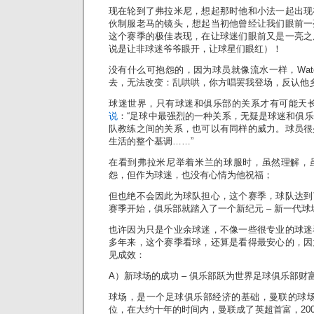
现在轮到了弗拉米尼，想起那时他和小法一起出现
伙制服老马的镜头，想起当初他曾经让我们眼前一
这个赛季的极佳表现，在让球迷们眼前又是一亮之
说是让非球迷爷爷眼开，让球星们眼红）！
没有什么可抱怨的，因为球员就像流水一样，Water unde
去，无法改变：乱哄哄，你方唱罢我登场，反认他
球迷世界，只有球迷和俱乐部的关系才有可能天
说
：“足球中最强烈的一种关系，无疑是球迷和俱
队教练之间的关系，也可以有同样的威力。球员很
生活的整个基调……”
在看到弗拉米尼举着米兰的球服时，虽然理解，
怨，但作为球迷，也没有心情为他祝福；
但也绝不会因此为球队担心，这个赛季，球队达到
赛季开始，俱乐部就踏入了一个新纪元 – 新一代
也许因为只是个业余球迷，不像一些很专业的球迷
多年来，这个赛季看球，还算是看得最安心的，因
见成效：
A）新球场的成功 – 俱乐部跃为世界足球俱乐部财
球场，是一个足球俱乐部经济的基础，曼联的球场在
位，在大约十年的时间内，曼联成了英超首富，200