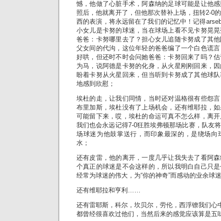
憾，他做了心脏手术，阿森纳的足球可能是让他感
照后，他就离开了，但他那次替补上场，扭转2-0
西的表演，将永远留在了我们的记忆中！记得arseb
小女儿是卡努的球迷，当在球场上看不见卡努晃晃
爸爸：卡努哪里去了？担心女儿追随卡努成了其他
父女间的代沟，这位年轻的爸爸编了一个白色谎言
好哄，但还时不时会问她爸爸：卡努回来了吗？估
为马，说阿德是卡努的化身，从火星刚刚回来，因
盼着卡努从火星回来，但当听到卡努成了其他球队
地感到欣慰；
埃杜的走，让我们同情，当时还对温格很有些怨言
布里加斯，埃杜没有了上场机会，还有维耶拉，如
可能留下来，哎，埃杜的命运可真不怎么样，离开
我们也会永远记得7-0狂胜埃弗顿那场比赛，队友
场球迷为他鼓掌送行，而印象最深的，是绕场向
水；
还有皮雷，他的离开，一度几乎让我失去了看阿森
个真正的球迷是不会这样的，所以我明白自己只是
经常为球迷的伟大，为“你的神奇”而感动的业余球
还有维耶拉和亨利……
还有雷耶斯，科尔，坎贝尔，劳伦，西浮镣我们心中
都曾经很喜欢过他们，当然后来的感觉应该算是五