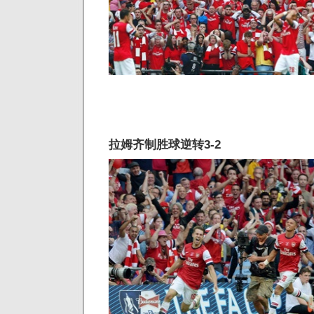
拉姆齐制胜球逆转3-2