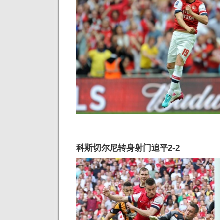
科斯切尔尼转身射门追平2-2