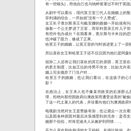
有一些镜头)，而他自己也与纳粹签署过不利于英
从剧中可以看出，现代英王室三代人在婚姻上的叛
菲利浦的结合，一开始就“没有一个人赞成”。
女王长子查尔斯亲王与戴安娜的婚姻一开始就有问
做着一个公主梦进了王室，而菲利普亲王对儿子管
有些许包办成分？在我看来，查尔斯与卡米拉的恋
也冲破了阻力，修成了正果。
哈里王子的婚姻，让英王室的与时俱进更上了一层楼
所以喜欢女王和哈里王子还不仅仅因为他们是阿森
祖孙二人还有让我们喜欢的其它的原因，英王室在
的君主制度，比如王位的传男不传女，比如允许亲
姻上完全抛弃了门当户对….
哈里王子的婚姻，也让我们看出，在这孩子的心
影？
在政治上，女王本人也不像某些政党的右派那么
理，拒绝向那些因政府白澳政策而遭受迫害的“被偷
了这一代土著人的代表，并珍重向他们为澳洲政府对
电视剧当然对女王是赞扬有加，也让观众一次次看
以及因各种原因对最后决策感受到的无奈：是否支
她那个伯伯，对肯尼迪夫人从嫉妒到同情…..。
不怎么喜欢剧中扮演的女王妈妈，长得比较凶，衣