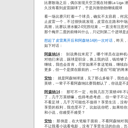
比赛散场之后，偶尔发现天空卫视在转播La Liga
久没有看到皮雷踢球了，于是兴致勃勃继续观球
看一场比赛只盯着一个球员，确实不太容易，何况
止皮雷一个，不过很快就发现，皮雷在左路和中场
高潮，比赛以潜水艇2-0完胜结束，一直没有注意
那个梅开二度的前锋叫什么，只记到第二个进球是
想起了皮雷离开后和阿森纳14的一次对话
，昨天，
如下对话：
阿森纳
14
： 别说弗拉米尼了，哪个球员在这种机
对他们来说，踢球是职业，换上我的话，钱给够了
继续，我也会首肯，尽管如果不拿这笔钱，继续自
更多，但一个是摆在眼前的，一个是在“可能”的将
安怡
： 就是阿森纳球迷，见了那么多银子，我也
英镑，一辈子不看阿森纳比赛我都认了，你说是不
阿森纳
14
： 那可不一定，给我几百万英镑4年不
了，几千万英镑嘛，也得考虑考虑… 但一辈子不
不看足球，几千万可能也不值得？享受生活，没有
享受的权利，我也受不了。比如说你吧，如果给你
和小说，你难受不难受？
安怡
： 那倒是，在大笔银子面前，不看阿森纳对
不让我看小说看电影，没有了享受生活的自由，岂