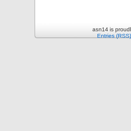
asn14 is proud
Entries (RSS