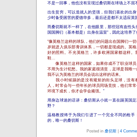
不是一回事，他也没有呈现过桑切斯在球场上不屈
出生贫穷，可以造就人的坚强，但我们喜欢的出身
少时备受困苦的爱德华多，最后还是都不太适应英
而桑切斯就不一样了，在他眼里，那些冠有血性头
国国脚们（基本都是）出身在温室“，因此这培养了
“像英格兰这样的球队，他们的问题出在国脚们一切都
岁就进入俱乐部青训体系，一切都是现成的。英格
好的照料。不光英格兰，许多欧洲国家都这样。
鞋…
像英格兰这样的国家，如果你成不了职业球员
不用为生计犯愁。我的家庭很清贫，足球是我唯一
我不认为英格兰的球员会说出这样的话来。
我小时候踢的是没有规矩的街头足球，没有教
人，时常会与一些年长的球员同场竞技，他们常常
环境下成长，你才会学会顽强。
”
用身边球迷的话讲：桑切斯从小就一直在踢英国足
野？
温格教授终于为我们引进了一个完全不同的枪手
的，唯一的桑切斯！
Posted in
桑切斯
|
4 Comme