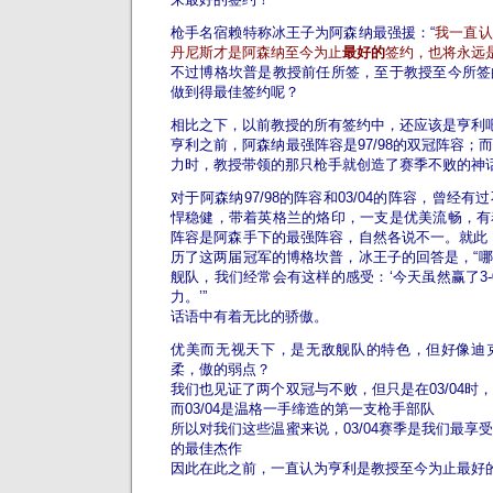
枪手名宿赖特称冰王子为阿森纳最强援：“
我一直认
丹尼斯才是阿森纳至今为止
最好的
签约，也将永远
不过博格坎普是教授前任所签，至于教授至今所签
做到得最佳签约呢？
相比之下，以前教授的所有签约中，还应该是亨利
亨利之前，阿森纳最强阵容是97/98的双冠阵容；
力时，教授带领的那只枪手就创造了赛季不败的神
对于阿森纳97/98的阵容和03/04的阵容，曾经
悍稳健，带着英格兰的烙印，一支是优美流畅，有
阵容是阿森手下的最强阵容，自然各说不一。就此
历了这两届冠军的博格坎普，冰王子的回答是，“
舰队，我们经常会有这样的感受：‘今天虽然赢了3-
力。’”
话语中有着无比的骄傲。
优美而无视天下，是无敌舰队的特色，但好像迪
柔，傲的弱点？
我们也见证了两个双冠与不败，但只是在03/04时
而03/04是温格一手缔造的第一支枪手部队
所以对我们这些温蜜来说，03/04赛季是我们最享
的最佳杰作
因此在此之前，一直认为亨利是教授至今为止最好