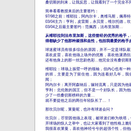
桑切斯的到来，让我反思，让我看到了一个完全不
简单看看教授来后的主要签约：
97/98之前：维耶拉，阿内尔卡，奥维马斯，佩蒂特
03/04主力：亨利，皮雷斯，永贝里，维尔托德，
03/04之后最主要签约：范佩西，法布里加斯…
从维耶拉到法布里加斯，这些曾经的优秀的枪手，
得都缺少了他那种顽强和血性，包括我最爱的枪手
球迷蜜球员有很多综合的原因，并不一定是球队最
喜欢皮雷，喜欢他场上场外的优雅，喜欢他潇洒但
还有他身上的那一丝悲剧色彩…他完全没有桑切斯
维耶拉：球场上振臂一呼的领袖，但内心也有一种
的班，主要是为了留住他，因为连着好几年，我
闻；
阿内尔卡：离开阿森纳后，辗转流离，只是因为他
亨利：北伦敦的国王，但不是一个好队长，因为他
少了一些桑切斯榜样的力量…
就不要提他之后的两任年轻队长了…
！
那坎贝尔呢，莱曼呢，也许有球迷会问？
坎贝尔，尽管因他场上表现，被球迷们称为铁塔，
开球场的惊人之举中，也让大家看到了他性格上脆
我很喜欢莱曼，喜欢他神经兮兮的超强个性，但他