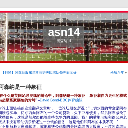
asn14
阿森纳14
«
【翻译】阿森纳股东乌斯马诺夫因球队领先而示好
枪坛八年
»
阿森纳是一种象征
在什么是英国足球灵魂的辩论中，阿森纳是一种象征 – 象征着自力更生的模式
与超级富豪腰包的对峙
” –
David Bond-BBC体育编辑
讨论上面链接的这篇翻译文章时，一位论坛朋友所说：“…切尔西的亏空是阿布
掏腰包买单。切尔西向阿布的一个公司贷款，欠下巨额债务，然后阿布减免了
这些债务，这就是切尔西能够维持竞争力的原因。我厂的嘴炮老板和铁公鸡老
板从来没有帮助俱乐部还过一分钱的债务，这是他们和阿布的本质不同…”
（不用解释大家都知道，嘴炮和铁公鸡指的是阿森纳两大股东，不过阿森纳目