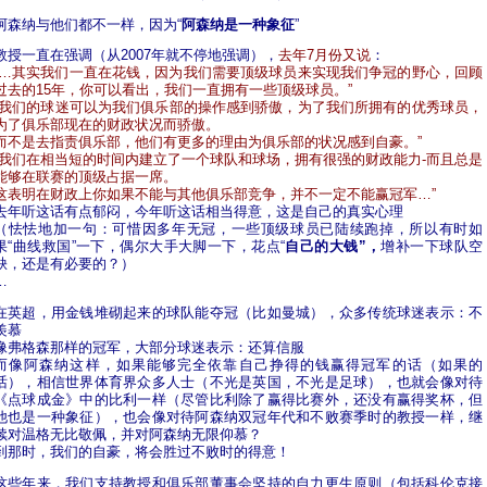
阿森纳与他们都不一样，因为“
阿森纳是一种象征
”
教授一直在强调（从2007年就不停地强调），
去年7月份又说
：
“…其实我们一直在花钱，因为我们需要顶级球员来实现我们争冠的野心，回顾
过去的15年，你可以看出，我们一直拥有一些顶级球员。”
“我们的球迷可以为我们俱乐部的操作感到骄傲，为了我们所拥有的优秀球员，
为了俱乐部现在的财政状况而骄傲。
而不是去指责俱乐部，他们有更多的理由为俱乐部的状况感到自豪。”
“我们在相当短的时间内建立了一个球队和球场，拥有很强的财政能力-而且总是
能够在联赛的顶级占据一席。
这表明在财政上你如果不能与其他俱乐部竞争，并不一定不能赢冠军…”
去年听这话有点郁闷，今年听这话相当得意，这是自己的真实心理
（怯怯地加一句：可惜因多年无冠，一些顶级球员已陆续跑掉，所以有时如
果“曲线救国”一下，偶尔大手大脚一下，花点“
自己的大钱”，
增补一下球队空
缺，还是有必要的？）
…
在英超，用金钱堆砌起来的球队能夺冠（比如曼城），众多传统球迷表示：不
羡慕
像弗格森那样的冠军，大部分球迷表示：还算信服
而像阿森纳这样，如果能够完全依靠自己挣得的钱赢得冠军的话（如果的
话），相信世界体育界众多人士（不光是英国，不光是足球），也就会像对待
《点球成金》中的比利一样（尽管比利除了赢得比赛外，还没有赢得奖杯，但
他也是一种象征），也会像对待阿森纳双冠年代和不败赛季时的教授一样，继
续对温格无比敬佩，并对阿森纳无限仰慕？
到那时，我们的自豪，将会胜过不败时的得意！
这些年来，我们支持教授和俱乐部董事会坚持的自力更生原则（包括科伦克接