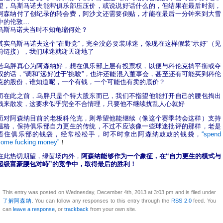
望，乌斯马诺夫能帮俱乐部压压价，或说说好话什么的，但结果在最后时刻，
阿森纳付了创纪录的转会费，阿沙文还需要倒贴，才能在最后一分钟来到大雪
中的伦敦…
乌斯马诺夫当时不知龟缩何处？
其实乌斯马诺夫这个“在野党”，完全没必要装球迷，像现在这样假装“示好”（见
前链接），我们球迷就谢天谢地了
若乌胖真心为阿森纳好，想在俱乐部上层有投票权，以便与科伦克搞平衡或夺
权的话，“调和”远好过于’挑唆”，也许还能混入董事会，甚至还有可能买到科伦
克的股份，谁知道呢，一个有钱，一个可能也有卖的底价？
而在此之前，乌胖只是个特大股东而已，我们不指望他能打开自己的腰包掏出
钱来散发，这要求似乎完全不合情理，只要他不继续扰乱人心就好
而对阿森纳目前的老板科伦克，则希望他能继续（像这个赛季转会这样）支持
温格，保持俱乐部自力更生的传统，不过不应该像一些球迷批评的那样，老是
捂住俱乐部的钱袋，经常松松手，时不时拿出阿森纳鼓鼓的钱袋，
“spend
some fucking money”
！
在此热切期望，绿茵场内外，
阿森纳能够作为一个象征，在“自力更生的模式与
超级富豪腰包对峙”的竞争中，取得最后的胜利！
This entry was posted on Wednesday, December 4th, 2013 at 3:03 pm and is filed under
了解阿森纳
. You can follow any responses to this entry through the
RSS 2.0
feed. You
can
leave a response
, or
trackback
from your own site.