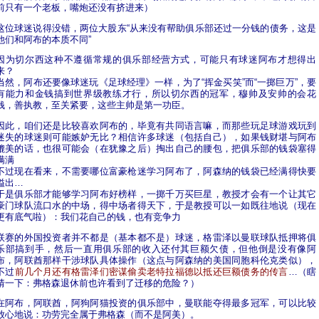
前只有一个老板，嘴炮还没有挤进来）
这位球迷说得没错，两位大股东“从来没有帮助俱乐部还过一分钱的债务，这是
他们和阿布的本质不同”
因为切尔西这种不遵循常规的俱乐部经营方式，可能只有球迷阿布才想得出
来？
当然，阿布还要像球迷玩《足球经理》一样，为了“挥金买笑”而“一掷巨万”，要
有能力和金钱搞到世界级教练才行，所以切尔西的冠军，穆帅及安帅的会花
钱，善执教，至关紧要，这些主帅是第一功臣。
因此，咱们还是比较喜欢阿布的，毕竟有共同语言嘛，而那些玩足球游戏玩到
迷失的球迷则可能嫉妒无比？相信许多球迷（包括自己），如果钱财堪与阿布
媲美的话，也很可能会（在犹豫之后）掏出自己的腰包，把俱乐部的钱袋塞得
满满
不过现在看来，不需要哪位富豪枪迷学习阿布了，阿森纳的钱袋已经满得快要
溢出…
于是俱乐部才能够学习阿布好榜样，一掷千万买巨星，教授才会有一个让其它
豪门球队流口水的中场，得中场者得天下，于是教授可以一如既往地说
（现在
更有底气啦）：我们花自己的钱，也有竞争力
联赛的外国投资者并不都是（基本都不是）球迷，格雷泽以曼联球队抵押将俱
乐部搞到手，然后一直用俱乐部的收入还付其巨额欠债，但他倒是没有像阿
布，阿联酋那样干涉球队具体操作（这点与阿森纳的美国同胞科伦克类似），
不过
前几个月还有格雷泽们密谋偷卖老特拉福德以抵还巨额债务的传言
…（瞎
猜一下：弗格森退休前也许看到了迁移的危险？）
在阿布，阿联酋，阿狗阿猫投资的俱乐部中，曼联能夺得最多冠军，可以比较
放心地说：功劳完全属于弗格森（而不是阿美）。