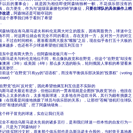
手以后的董事会），就是因为相信即使阿森纳独树一帜，不花俱乐部没有的
钱，自力更生，作为与“超级富豪腰包对峙”的象征，
只要在球队的具体操作上稍
作改进，
阿森纳还是可能夺冠的
而这个赛季我们终于看到了希望
…
阿森纳现在有乌斯马诺夫和科伦克两大对立的股东，因有两股势力，球迷中立
场不同，对这两位就会有完全不同的看法，存在支持一方，反对另一方的对立
面，不过在时间稍长，逐渐看清两大股东“嘴脸”之后，现在似乎各打五十大板的
越来越多，也还有不少球迷希望他们能互利互信？
股东中是有两大势力，但阿森纳老板只有一个
乌斯马诺夫与科伦克地位不同，有点像执政党和在野党，但这个“在野党”却没有
像澳洲（3年）或美国（4年）那么多大选的盼头，轮到俄国人掌权的希望看来
极其渺茫…
目前这个“在野党”只有yy的“话语权”，而没有平衡俱乐部决策的“投票权”（voting
power)
“在野党”也叫’反对党”，因此希望他俩互利互信是不实际的
乌斯马诺夫最近有进步，但他以前的一贯表现就是企图拆“执政党”的台，他挂在
嘴头上太多的表白，太多地装球迷，太多地在外边吹冷风，其行为颇有挑拨之
嫌（在我看是间接地挑拨了球员与俱乐部的关系），让那些“苍蝇”借机盯住球队
那些“有缝的鸡蛋”，挖了阿森纳墙角…
这个样子冒充的球迷，实在让我们无语
完全不相信乌斯马诺夫先前的诸多言行，是和我们球迷一些本性的自发行为一
样，只是为了阿森纳好？
还记得买阿沙文时，原来那个俱乐部也是乌斯马诺夫合股的，当时曾天真地希