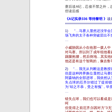
赛后读A纪，忍俊不禁之外，
些读后感
《
A记实录336 等待黎明
》
读
=======================
1)
“…马赛人显然还没学会
场飞奔的太子各种突破层出不
…
小威胁因从小在他那一拨人中
对马赛。所以到了成年组他看
踢腿抱腰，然后倒地…其实他
他还是有这个智商的，像吉鲁
2)
“… 我无从判断这是教
但是这种跨界换位显然让马赛
阿森纳的全部进球，我依然认
失点球的厄齐尔错过了提前
为“却之不恭，受之有愧”，毕
…
错失点球，我们也可以看成是厄
呵
但觉得之前厄齐尔因对方“3