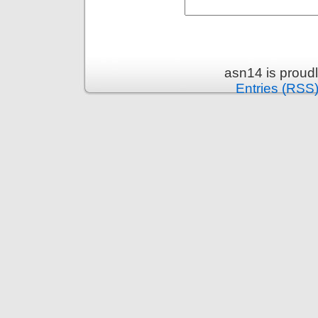
asn14 is proud
Entries (RSS