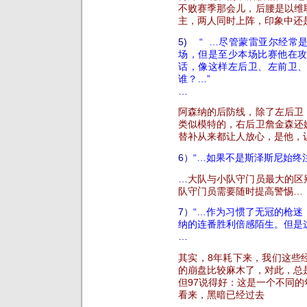
不败赛季那会儿，后腰是以维
主，两人同时上阵，印象中还
5)
“ …尽管蒙雷亚尔经常
场，但是至少本场比赛他在
话，像这样左后卫、左前卫
谁？…”
…
阿森纳的后防线，除了左后卫
类似模特的，右后卫詹金森还
替补从来都让人放心，是他，
6）
“…如果不是斯泽斯尼始终
…
大队与小队守门员最大的区
队守门员需要随时提高警惕…
7）
“…作为习惯了无冠的枪迷
纳的连番胜利倍感陌生。但是
…
其实，8年耗下来，我们这些
的崩盘比较麻木了，对此，总
但97说得好：这是一个不同
看来，黑暗已经过去