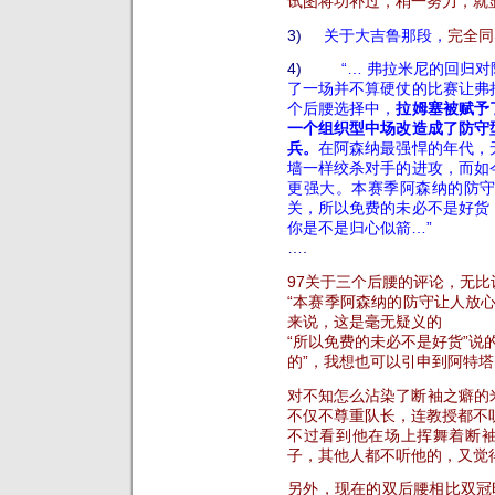
试图将功补过，稍一努力，就显
3)
关于大吉鲁那段，
完全同
4)
“… 弗拉米尼的回归
了一场并不算硬仗的比赛让弗
个后腰选择中，
拉姆塞被赋予
一个组织型中场改造成了防守
兵。
在阿森纳最强悍的年代，
墙一样绞杀对手的进攻，而如
更强大。本赛季阿森纳的防
关，所以免费的未必不是好货
你是不是归心似箭…”
….
97关于三个后腰的评论，无比
“本赛季阿森纳的防守让人放
来说，这是毫无疑义的
“所以免费的未必不是好货”说
的”，我想也可以引申到阿特塔
对不知怎么沾染了断袖之癖的
不仅不尊重队长，连教授都不
不过看到他在场上挥舞着断袖
子，其他人都不听他的，又觉
另外，现在的双后腰相比双冠