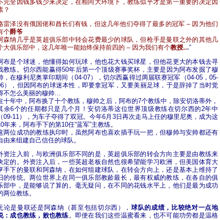
不完全因钱多钱少来决定，在相同大环境下，教练似乎才是第一重要的决定因
素？
格雷泽没有俄国佬和酋长们有钱，但这几年他们夺得了最多的冠军 – 因为他们
有个
爵爷
阿森纳几乎是英超俱乐部中转会花费最少的球队，但枪手是曼联之外的其他几
个大俱乐部中，这几年唯一能始终保持前四的 – 因为我们有个
教授..
.
”
阿布是个球迷，他懂得如何玩球，他也花大钱买球星，但他花更大的本钱去寻
找教练。切尔西能赢得50年后第一个顶级赛事奖杯，主要是因为阿布发掘了穆
帅，在穆利尼奥掌印期间（04-07），切尔西赢得过两届联赛冠军（04-05，05-
06），但因阿布的球迷本性，即要拿冠军，又要美丽足球，于是辞掉了当时觉
得不怎么美丽的穆帅…
在十年中，阿布换了十个教练，穆帅之后，阿布的7个教练中，除安切洛蒂外，
其余6个的任期都只是几个月！安切洛蒂这位世界顶级教练在切尔西的2年中
（09-11），为车子夺得了双冠。今年6月3日再次走马上任的穆里尼奥，成为这
10年来，阿布手下的第10任“蓝军”主教练。
这两位成功的教练执印时，虽然阿布也喜欢插手玩一把，但穆帅与安帅都还有
自由来组建自己信任的球队。
外资注入前，与欧洲俱乐部不同的是，英超俱乐部的转会方向主要是由教练来
决定的。外资注入后，一些英超老板自然也很希望能学习欧洲，但美国体育大
亨手下的曼联和阿森纳，在如何组建球队，在转会方向上，还是基本上维持了
旧的传统。两位世界上在同一俱乐部教龄最长，最有权威的教练，在各自的俱
乐部中，是能够说了算的。毫无疑问，在不同的花钱水平上，他们是最为成功
的两位教练。
无论是曼联还是阿森纳（甚至包括切尔西），
球队的成绩，比较绝对一点地
说：成也教练，败也教练
。即便在我们这些温蜜看来，也不可能功劳都是温格