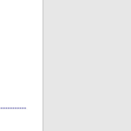
============