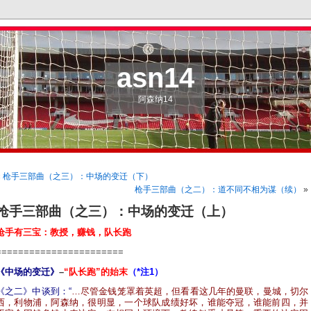
asn14
阿森纳14
«
枪手三部曲（之三）：中场的变迁（下）
枪手三部曲（之二）：道不同不相为谋（续）
»
枪手三部曲（之三）：中场的变迁（上）
枪手有三宝：教授，赚钱，队长跑
=======================
《中场的变迁》
–
“队长跑”的始末
（*注1）
《之二》中谈到：“
…尽管金钱笼罩着英超，但看看这几年的曼联，曼城，切尔
西，利物浦，阿森纳，很明显，一个球队成绩好坏，谁能夺冠，谁能前四，并