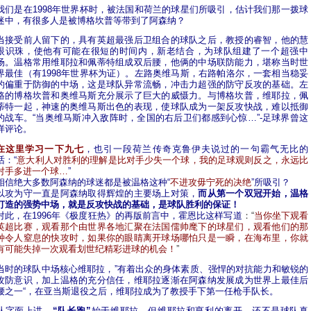
我们是在1998年世界杯时，被法国和荷兰的球星们所吸引，估计我们那一拨球
迷中，有很多人是被博格坎普等带到了阿森纳？
当接受前人留下的，具有英超最强后卫组合的球队之后，教授的睿智，他的慧
眼识珠，使他有可能在很短的时间内，新老结合，为球队组建了一个超强中
场。温格常用维耶拉和佩蒂特组成双后腰，他俩的中场联防能力，堪称当时世
界最佳（有1998年世界杯为证）。左路奥维马斯，右路帕洛尔，一套相当稳妥
的偏重于防御的中场，这是球队异常流畅，冲击力超强的防守反攻的基础。左
路的博格坎普和奥维马斯充分展示了巨大的威慑力。与博格坎普，维耶拉，佩
蒂特一起，神速的奥维马斯出色的表现，使球队成为一架反攻快战，难以抵御
的战车。“当奥维马斯冲入敌阵时，全国的右后卫们都感到心惊…”-足球界曾这
样评论。
在这里学习一下九七
，也引一段荷兰传奇克鲁伊夫说过的一句霸气无比的
话：“
意大利人对胜利的理解是比对手少失一个球，我的足球观则反之，永远比
对手多进一个球…
”
相信绝大多数阿森纳的球迷都是被温格这种“
不进攻毋宁死的决绝
”所吸引？
以攻为守一直是阿森纳取得辉煌的主要场上对策，
而从第一个双冠开始，温格
打造的强势中场，就是反攻快战的基础，是球队胜利的保证！
对此，在1996年《极度狂热》的再版前言中，霍恩比这样写道
：“
当你坐下观看
英超比赛，观看那个由世界各地汇聚在法国儒帅麾下的球星们，观看他们的那
种令人窒息的快攻时，如果你的眼睛离开球场哪怕只是一瞬，在海布里，你就
有可能失掉一次观看划世纪精彩进球的机会！
”
当时的球队中场核心维耶拉，”有着出众的身体素质、强悍的对抗能力和敏锐的
攻防意识，加上温格的充分信任，维耶拉逐渐在阿森纳发展成为世界上最佳后
腰之一“，在亚当斯退役之后，维耶拉成为了教授手下第一任枪手队长。