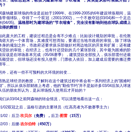
花费。
现在想起来，教授为建新球场”节衣缩食“，其实是从那时候就开始了
的？
阿森纳建新球场的伟业是起始于1999年。在1999-2005的6年建设球场期间，温
格带领球队，夺得了一个双冠（2001/2002)，一个不败夺冠(03/04)和一个足总
杯(04/05)。
温格那时为建球场的“节衣缩食”，完全没有影响到他在球队成绩上
取得的辉煌！
如此庞大的工程，建设过程总是会有不少难点：比如设计规划的审批，在伦敦
搞偌大的一个体育场，其难度可想而知，要通过当地市政府的审批，除了球场
本身的规划之外，市政府还要求俱乐部做好对周边地区的开发和扩展；还有建
筑贷款的审批；在经济上，也有付还贷款的几个紧张阶段，其中最为困难的阶
段应该是在球场基本完成（05/06赛季），建筑贷款全部投入，俱乐部需付还最
高额贷款，但球场还没有投入使用，门票收入依旧，加上建成后需要的搬迁费
用等…
另外，还有一些不可预料的大环境的转变…
谙熟足球经济的教授，了解到在这个建筑过程中将会有一系列经济上的“困难时
期”，所以从俱乐部财政上考虑，他的“勤俭节约”并不是如许多03/04后加入球迷
队伍的朋友所认为，是从球场投入使用后才开始的？
我们从03/04之前阿森纳的转会情况，可以清楚地看出这一点：
01/02双冠之后，温格引进的主要球员（红高亮者为不败赛季主力）
01/02：后卫-
坎贝尔
（免费），
后卫-
图雷
（15万）
02/03：后腰-
吉尔伯特
（450万）