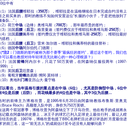
10位中有
（1）法国
后腰
维耶拉（
350万
），维耶拉是在温格继续在日本完成合约没有上
任之前买来的，那时的教练不知如何安置这位“长腿的小伙子，于是把他放到了
预备队…”；
（2）荷兰
中场
（边锋）奥维马斯（
700万
），那年最昂贵的签约；
（3）法国
后腰
（
后卫
）格里曼迪（签约费仅次于维耶拉和奥维马斯-
250万
）；
（4）法国
后腰
佩蒂特（签约费仅次于维耶拉和奥维马斯-
250万
），维耶拉最好
的搭档，；
（5）法国
后腰（后卫）
雷米·加尔德 – 维耶拉和佩蒂特的最佳替补；
（6）德国
中场
阿尔伯托·门德斯；
（*注2：
门德斯的签约被称为那个赛季“最疯狂的签约”，通过这个签约，我们也
许可以看出教授对待年轻球员无比耐心的一种心理根源？）
（7）法国
前锋
阿内尔卡，只花了50万英镑，在阿森纳仅服役两年（1997-
1999）
；
（8）英国
后卫
厄普森；
（9）葡萄牙
前锋
路易斯·博阿·莫特球；
（10）奥地利
门将
亚历山大·曼宁格
可以看出，当年温格引援的重点是在中场（6位），尤其是防御型中场，6位中
有4位是后腰（后防），而花钱最多的4位也是中场，其中3位为后腰…
当时的前锋主力博格坎普，是
1995年
6月20日
由阿森纳教练
布鲁斯·里奥克
（Bruce Rioch）高额签入队中的，身价为750万
英镑
。
在这两个双冠赛季，博格坎普为阿森纳立下了汗马功劳。他在枪手的成就将永
远记载在阿森纳的史册上，冰王子的球艺已列入足球史上最佳行列，最让人瞠
目结舌的是，1997年，博格坎普包揽了
BBC
名牌栏目
比赛日
评选的’月度最佳进
球’的前三名，这一“前无古人”的成就估计至今还没有人能够问鼎？