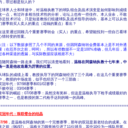
的，罪过都是别人的？
足球界人士和球迷中，对温格执教下的球队组合及战术演变是如何影响到成绩
这一点，有过许多相当技术性的分析，论坛上也有一些佳作。本人业余，不敢
涉足技术讨论，只是知道教练们组建球队及战术指导的动向，基本上可以从他
们赛季前买人卖人的重点（花钱的重点）看出？
在这里通过回顾几个重要赛季转会（买人）的重点，希望能找到一些自己看球
心情转变的答案。
（注：以下数据参照了几个不同的来源，但因阿森纳转会费基本上是不对外透
露（在厄齐尔之前，呵呵），所以有些数据不一定是100%准确，但几年后，通
过各种渠道的透漏，与实际数据应该相差不大）
追随阿森纳一路走来，我们可以清楚地看到，
温格在阿森纳执教十七年来，中
场一直是他改造最为厉害的位置。
从球队的成绩上看，教授执导下的阿森纳经历了三个高峰，在这几个重要赛季
中，教授的中场改造，似乎也经历了一个三部曲：
双冠年代：97/98赛季和01/02赛季；
不败夺冠：03/04赛季；
青年军的崛起：07/08赛季：虽然没有奖杯，但这是温格执导下枪手成绩最好的
赛季之一，也是教授的第二代枪手达到的唯一的高峰。
========================================================
双冠年代：珠联璧合的结晶
97/98
，是温格在阿森纳的第一个完整赛季，那年的双冠是新老结合的成果。在
这之前（96/97），温格大刀阔斧地引进了11位球员，其中10位为一线队所签。