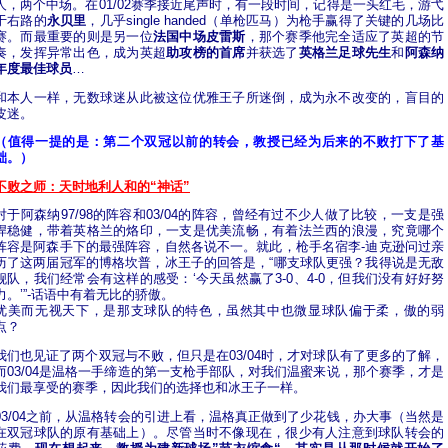
人，两个中场。在01/02赛季接近尾声时，有一段时间，记得是一头红毛，游弋
于右路的
永贝里
，几乎single handed（单枪匹马）为枪手赢得了关键的几场比
赛。而最重要的则是另一位
法国中场皮雷斯
，那个赛季他完全适应了英超的节
奏，发挥异常出色，成为英超
助攻榜的首席
并获选了
英格兰足球先生
和
阿森纳
年度最佳球员
…
和本人一样，无数球迷从此被这位优雅王子所迷倒，成为永不改变的，盲目的
皮迷。
（值得一提的是：第二个双冠以前的转会，教授已经为后来的不败打下了基
础。）
不败之师：天时地利人和
的“神话”
对于阿森纳97/98的阵容和03/04的阵容，曾经有过不少人做了比较，一支是强
悍稳健，带着英格兰的烙印，一支是优美流畅，有着法兰西的浪漫，究竟哪个
阵容是阿森手下的最强阵容，自然各说不一。就此，枪手名宿李-迪克逊问过亲
历了这两届冠军的博格坎普，冰王子的回答是，“哪支球队更强？我得说是无敌
舰队，我们经常会有这样的感受：‘今天虽然赢了3-0、4-0，但我们没有好好努
力。’”-话语中有着无比的骄傲。
优美而无视天下，是那支球队的特色，虽然其中也微显球队偏于柔，傲的弱
点？
我们也见证了两个双冠与不败，但只是在03/04时，才对球队有了更多的了解，
而03/04是温格一手缔造的第一支枪手部队，对我们温蜜来说，那个赛季，才是
我们最享受的赛季，因此我们的选择也和冰王子一样。
03/04之前，从温格转会的引进上看，温格真正做到了少花钱，办大事（当然是
在双冠球队的原有基础上）。尽管当时不像现在，很少有人注意到球队转会的