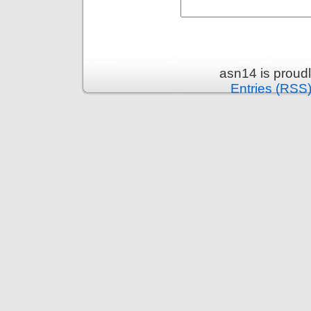
asn14 is proud
Entries (RSS