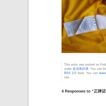
This entry was posted on Frida
under
还没有归类
. You can fo
RSS 2.0
feed. You can
leav
site.
4 Responses to “正